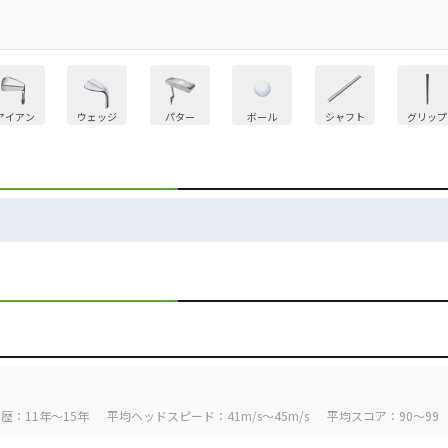
アイアン
ウェッジ
パター
ボール
シャフト
グリップ
歴：11年～15年
平均ヘッドスピード：41m/s～45m/s
平均スコア：90～99