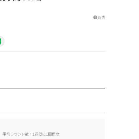
報告
report
平均ラウンド数：1週間に1回程度