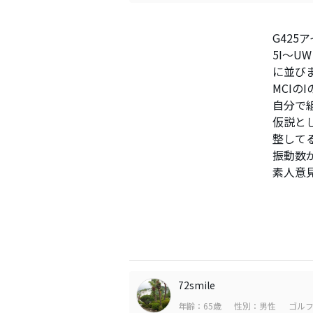
G425
5I～
に並び
MCIの
自分で組
仮説と
整して
振動数
素人意
72smile
年齢：65歳
性別：男性
ゴルフ