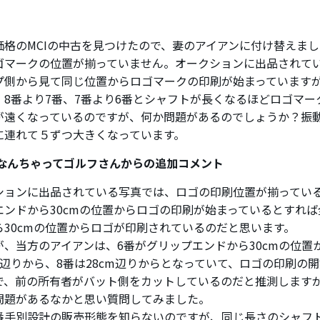
価格のMCIの中古を見つけたので、妻のアイアンに付け替えま
ゴマークの位置が揃っていません。オークションに出品されて
プ側から見て同じ位置からロゴマークの印刷が始まっています
、8番より7番、7番より6番とシャフトが長くなるほどロゴマー
が遠くなっているのですが、何か問題があるのでしょうか？振
に連れて５ずつ大きくなっています。
 なんちゃってゴルフさんからの追加コメント
ションに出品されている写真では、ロゴの印刷位置が揃ってい
エンドから30cmの位置からロゴの印刷が始まっているとすれ
ら30cmの位置からロゴが印刷されているのだと思います。
が、当方のアイアンは、6番がグリップエンドから30cmの位置
cm辺りから、8番は28cm辺りからとなっていて、ロゴの印刷の
で、前の所有者がバット側をカットしているのだと推測します
問題があるなかと思い質問してみました。
番手別設計の販売形態を知らないのですが、同じ長さのシャフ