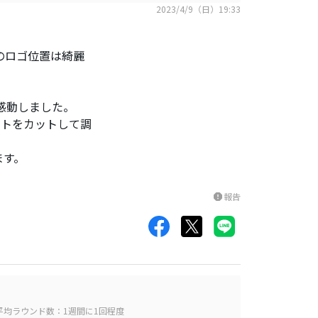
2023/4/9（日）19:33
のロゴ位置は綺麗
んで感動しました。
ットをカットして調
ます。
報告
report
平均ラウンド数：1週間に1回程度