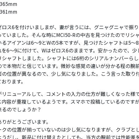
365mm
361mm
0にゼロス6を付けいましまが、妻が言うには、グニャグニャで振
っていました。そんな時にMCI50-Rの中古を見つけたのでリシ
いるアイアンは6〜9とWの5本ですが、見つけたシャフトは5〜
れを6〜9に付けて、Wはゼロス6のままです。安かったので、少
リシャフトしました。シャフトには6桁のシリアルナンバーら
ので本物だと信じています。微妙な感覚の違いが分かる程の腕
ゴの位置が異なるので、少し気になりました。こう言った取り
ております。
がリニューアルして、コメントの入力の仕方が難しくなった様
じ内容が重複しているようです。スマホで投稿しているのですが
来るのでしょうか？
ありがとうございます。
ークの位置が揃っていないのは少し気になりますが、クラブと
ようだし、新品に付け替えたとしても、当方の腕前では性能差