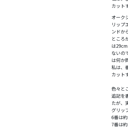
カット
オーク
リップ
ンドか
ところ
は29
ないの
は何か
私は、
カット
色々と
追記を
たが、
グリッ
6番は約
7番は約