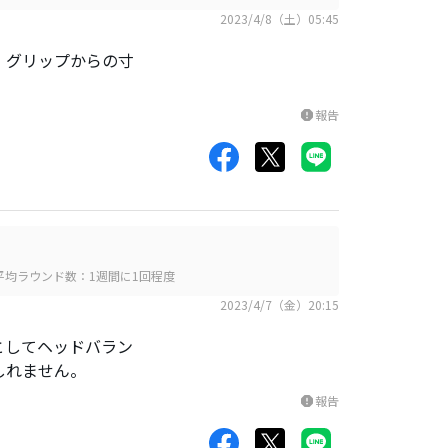
2023/4/8（土）05:45
、グリップからの寸
報告
report
平均ラウンド数：1週間に1回程度
2023/4/7（金）20:15
としてヘッドバラン
しれません。
報告
report