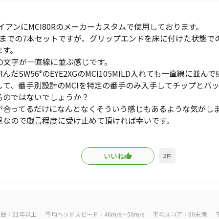
アイアンにMCI80Rのメーカーカスタムで使用しております。
UWまでの7本セットですが、グリップエンドを床に付けた状態で
ます。
Iの文字が一直線に並ぶ感じです。
んだSW56°のEYE2XGのMCI105MILD入れても一直線に並
して、番手別設計のMCIを特定の番手のみ入手してチップとバ
るのではないでしょうか？
が合ってるだけになんとなくそういう感じもあるような気がし
見なので戯言程度に受け止めて頂ければ幸いです。
いいね
2
件
歴：21年以上
平均ヘッドスピード：46m/s～50m/s
平均スコア：80未満