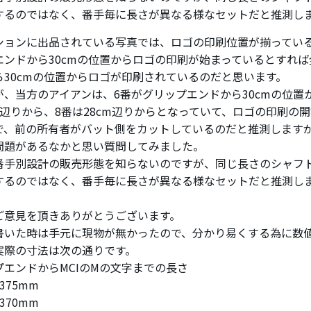
するのではなく、番手毎に長さが異なる様なセットだと推測し
ションに出品されている写真では、ロゴの印刷位置が揃ってい
エンドから30cmの位置からロゴの印刷が始まっているとすれ
ら30cmの位置からロゴが印刷されているのだと思います。
が、当方のアイアンは、6番がグリップエンドから30cmの位置
cm辺りから、8番は28cm辺りからとなっていて、ロゴの印刷の
で、前の所有者がバット側をカットしているのだと推測します
問題があるなかと思い質問してみました。
番手別設計の販売形態を知らないのですが、同じ長さのシャフ
するのではなく、番手毎に長さが異なる様なセットだと推測し
ご意見を頂きありがとうございます。
書いた時は手元に現物が無かったので、分かり易くする為に数
実際の寸法は次の通りです。
プエンドからMCIのMの文字までの長さ
375mm
370mm