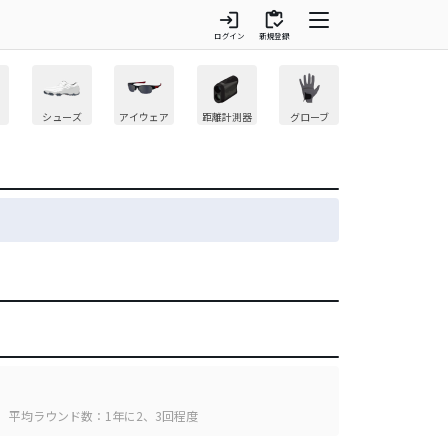
login
inventory
ログイン
新規登録
シューズ
アイウェア
距離計測器
グローブ
平均ラウンド数：1年に2、3回程度