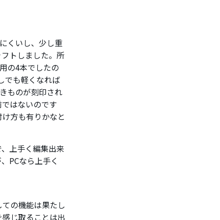
りにくいし、少し重
ャフトしました。所
8用の4本でしたの
しでも軽くなれば
しきものが刻印され
前ではないのです
付け方も有りかなと
で、上手く編集出来
、PCなら上手く
しての機能は果たし
を感じ取ることは出