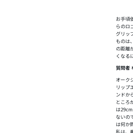
お手頃
らのロ
グリッ
ものは
の距離
くなる
質問者
オーク
リップ
ンドか
ところ
は29
ないの
は何か
私は、