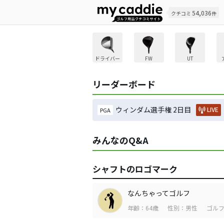
54,036
クチコミ
件
ドライバー
FW
UT
リーダーボード
ウィンダム選手権 2日目
LIVE
PGA
みんなのQ&A
シャフトのロゴマーク
なんちゃってゴルフ
年齢：64歳
性別：男性
ゴルフ