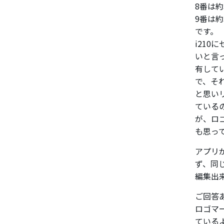
8番は約
9番は約
です。
i21
いと言
有して
で、そ
と思い
ている
が、ロ
も思っ
アプリ
ず、同
編集出
ご回答
ロゴマ
ている