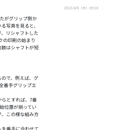
2023/4/6（木）09:18
したがグリップ側か
いる写真を見ると、
が、リシャフトした
クの印刷の始まり
動数はシャフトが短
るので、例えば、グ
ば全番手グリップエ
からとすれば、7番
開始位置が揃ってい
が、この様な組み方
トを番手に合わせて