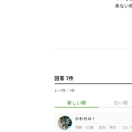
来ない
回答 7件
1〜7件／7件
新しい順
古い順
かわせみ！
年齢：63歳
性別：男性
ゴルフ