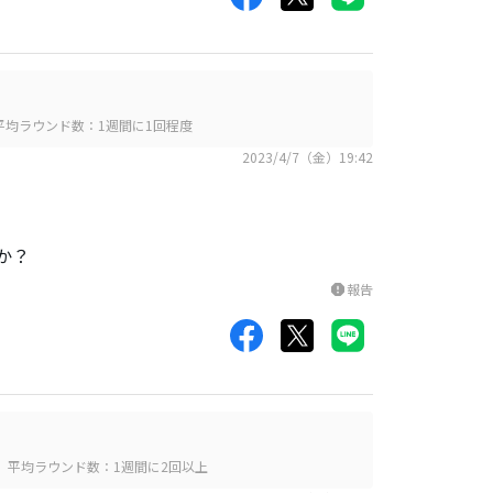
平均ラウンド数：1週間に1回程度
2023/4/7（金）19:42
か？
報告
report
平均ラウンド数：1週間に2回以上