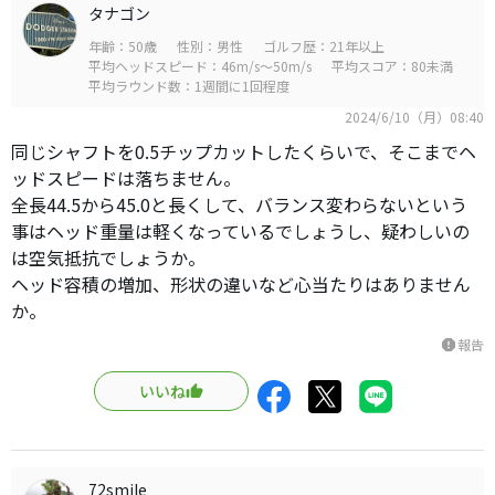
タナゴン
年齢：50歳
性別：男性
ゴルフ歴：21年以上
平均ヘッドスピード：46m/s～50m/s
平均スコア：80未満
平均ラウンド数：1週間に1回程度
2024/6/10（月）08:40
同じシャフトを0.5チップカットしたくらいで、そこまでヘ
ッドスピードは落ちません。
全長44.5から45.0と長くして、バランス変わらないという
事はヘッド重量は軽くなっているでしょうし、疑わしいの
は空気抵抗でしょうか。
ヘッド容積の増加、形状の違いなど心当たりはありません
か。
報告
report
いいね
72smile