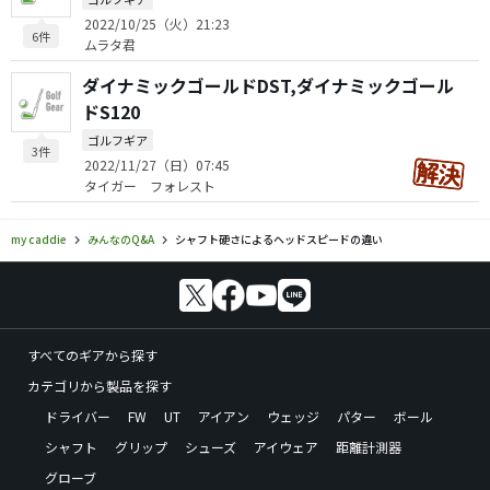
2022/10/25（火）21:23
6件
ムラタ君
ダイナミックゴールドDST,ダイナミックゴール
ドS120
ゴルフギア
3件
2022/11/27（日）07:45
タイガー フォレスト
my caddie
みんなのQ&A
シャフト硬さによるヘッドスピードの違い
すべてのギアから探す
カテゴリから製品を探す
ドライバー
FW
UT
アイアン
ウェッジ
パター
ボール
シャフト
グリップ
シューズ
アイウェア
距離計測器
グローブ