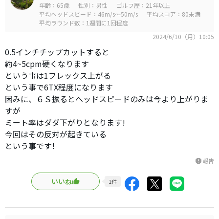
年齢：65歳
性別：男性
ゴルフ歴：21年以上
平均ヘッドスピード：46m/s～50m/s
平均スコア：80未満
平均ラウンド数：1週間に1回程度
2024/6/10（月）10:05
0.5インチチップカットすると
約4~5cpm硬くなります
という事は1フレックス上がる
という事で6TX程度になります
因みに、６Ｓ振るとヘッドスピードのみは今より上がりま
すが
ミート率はダダ下がりとなります!
今回はその反対が起きている
という事です!
報告
report
いいね
1
件