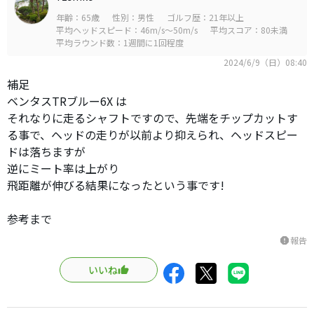
年齢：65歳
性別：男性
ゴルフ歴：21年以上
平均ヘッドスピード：46m/s～50m/s
平均スコア：80未満
平均ラウンド数：1週間に1回程度
2024/6/9（日）08:40
補足
ベンタスTRブルー6X は
それなりに走るシャフトですので、先端をチップカットす
る事で、ヘッドの走りが以前より抑えられ、ヘッドスピー
ドは落ちますが
逆にミート率は上がり
飛距離が伸びる結果になったという事です!
参考まで
報告
report
いいね