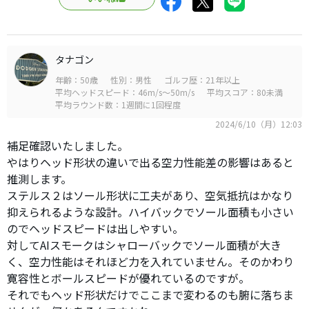
タナゴン
年齢：50歳
性別：男性
ゴルフ歴：21年以上
平均ヘッドスピード：46m/s～50m/s
平均スコア：80未満
平均ラウンド数：1週間に1回程度
2024/6/10（月）12:03
補足確認いたしました。
やはりヘッド形状の違いで出る空力性能差の影響はあると
推測します。
ステルス２はソール形状に工夫があり、空気抵抗はかなり
抑えられるような設計。ハイバックでソール面積も小さい
のでヘッドスピードは出しやすい。
対してAIスモークはシャローバックでソール面積が大き
く、空力性能はそれほど力を入れていません。そのかわり
寛容性とボールスピードが優れているのですが。
それでもヘッド形状だけでここまで変わるのも腑に落ちま