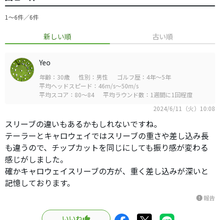
1〜6件／6件
新しい順
古い順
Yeo
年齢：30歳
性別：男性
ゴルフ歴：4年～5年
平均ヘッドスピード：46m/s～50m/s
平均スコア：80～84
平均ラウンド数：1週間に1回程度
2024/6/11（火）10:08
スリーブの違いもあるかもしれないですね。
テーラーとキャロウェイではスリーブの重さや差し込み長
も違うので、チップカットを同じにしても振り感が変わる
感じがしました。
確かキャロウェイスリーブの方が、重く差し込みが深いと
記憶しております。
報告
report
いいね