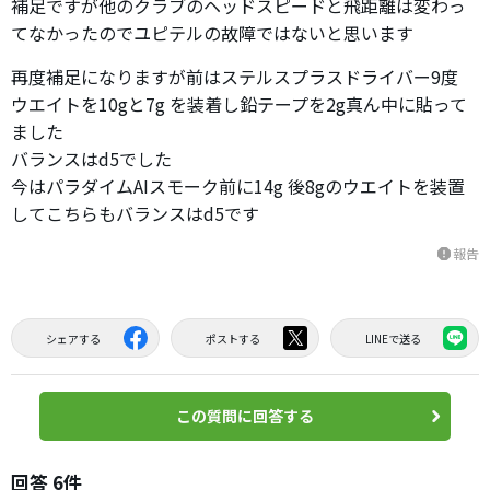
補足ですが他のクラブのヘッドスピードと飛距離は変わっ
てなかったのでユピテルの故障ではないと思います
再度補足になりますが前はステルスプラスドライバー9度
ウエイトを10gと7g を装着し鉛テープを2g真ん中に貼って
ました
バランスはd5でした
今はパラダイムAIスモーク前に14g 後8gのウエイトを装置
してこちらもバランスはd5です
報告
report
シェアする
ポストする
LINEで送る
この質問に回答する
回答 6件