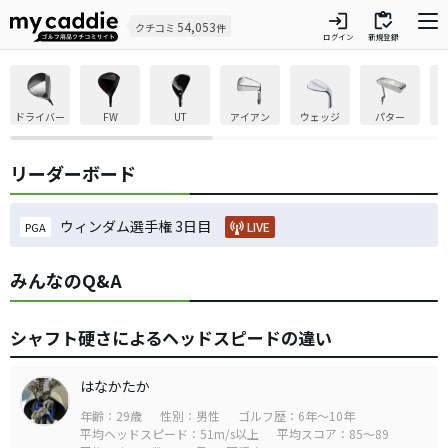
login
inventory
54,053
クチコミ
件
ログイン
新規登録
ドライバー
FW
UT
アイアン
ウェッジ
パター
リーダーボード
ウィンダム選手権 3日目
LIVE
PGA
みんなのQ&A
シャフト硬さによるヘッドスピードの違い
はなかたか
年齢：29歳
性別：男性
ゴルフ歴：6年～10年
平均ヘッドスピード：51m/s以上
平均スコア：85～89