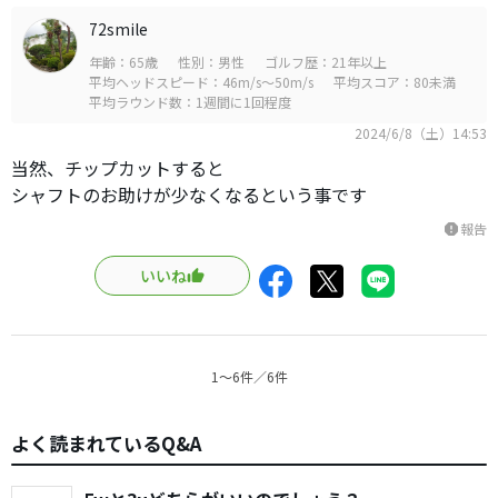
72smile
年齢：65歳
性別：男性
ゴルフ歴：21年以上
平均ヘッドスピード：46m/s～50m/s
平均スコア：80未満
平均ラウンド数：1週間に1回程度
2024/6/8（土）14:53
当然、チップカットすると
シャフトのお助けが少なくなるという事です
報告
report
いいね
1〜6件／6件
よく読まれているQ&A