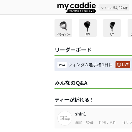
54,024
クチコミ
件
ドライバー
FW
UT
リーダーボード
ウィンダム選手権 1日目
LIVE
PGA
みんなのQ&A
ティーが折れる！
shin1
年齢：52歳
性別：男性
ゴルフ