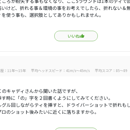
どころか紛失する事もなくなり、ここ5ラウンドは1本のティで
高いけど、折れる事＆環境の事をお考えでしたら、折れない＆
ィを使う事も、選択肢としてありかもしれません。
いいね
歴：11年～15年
平均ヘッドスピード：41m/s～45m/s
平均スコア：85～89
Ｃのキャディさんから聞いた話ですが、
挿す時に「の」字を２回書くようにしてみてください。
ルグル回しながらティを挿すと、ドライバーショットで折れも
プロのショット後みたいに近くに落ちますから。