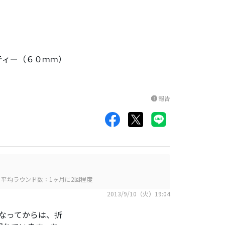
。
ティー（６０ｍｍ）
報告
report
平均ラウンド数：1ヶ月に2回程度
2013/9/10（火）19:04
になってからは、折