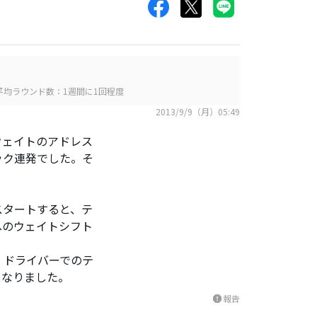
平均ラウンド数：1週間に1回程度
2013/9/9（月）05:49
ウェイトのアドレス
ック連発でした。そ
スタートすると、テ
へのウェイトシフト
、ドライバーでのテ
くなりました。
報告
report