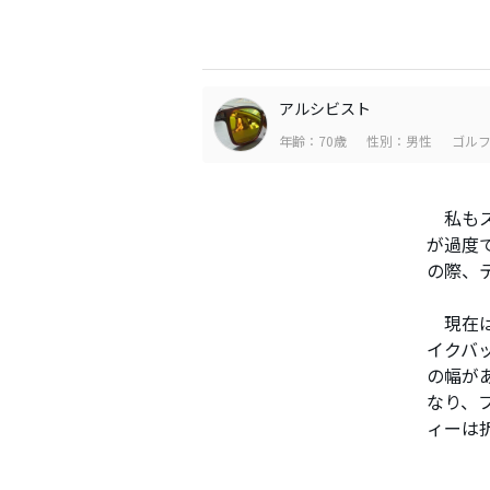
アルシビスト
年齢：70歳
性別：男性
ゴルフ
私もス
が過度
の際、
現在は
イクバ
の幅が
なり、
ィーは