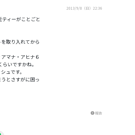
2013/9/8（日）22:36
最近ティーがことごと
トを取り入れてから
ィアマナ・アヒナ６
くらいですかね。
ッシュです。
まうとさすがに困っ
報告
report