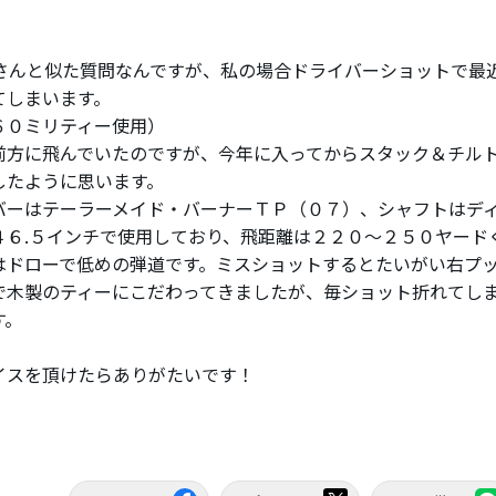
a54さんと似た質問なんですが、私の場合ドライバーショットで
てしまいます。
６０ミリティー使用）
前方に飛んでいたのですが、今年に入ってからスタック＆チル
したように思います。
バーはテーラーメイド・バーナーＴＰ（０７）、シャフトはデ
４６.５インチで使用しており、飛距離は２２０〜２５０ヤード
はドローで低めの弾道です。ミスショットするとたいがい右プ
で木製のティーにこだわってきましたが、毎ショット折れてし
す。
イスを頂けたらありがたいです！