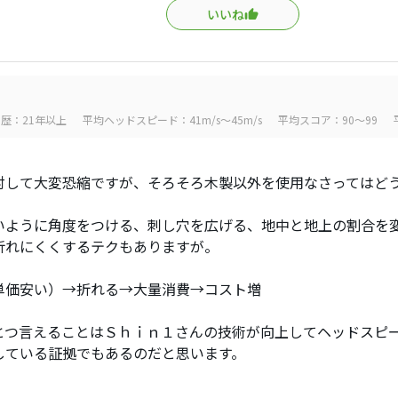
いいね
歴：21年以上
平均ヘッドスピード：41m/s～45m/s
平均スコア：90～99
対して大変恐縮ですが、そろそろ木製以外を使用なさってはど
いように角度をつける、刺し穴を広げる、地中と地上の割合を
折れにくくするテクもありますが。
単価安い）→折れる→大量消費→コスト増
とつ言えることはＳｈｉｎ１さんの技術が向上してヘッドスピ
している証拠でもあるのだと思います。