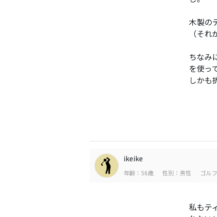
木製の
（それ
ちなみ
を使っ
しかも
ikeike
年齢：56歳
性別：男性
ゴルフ
私もテ