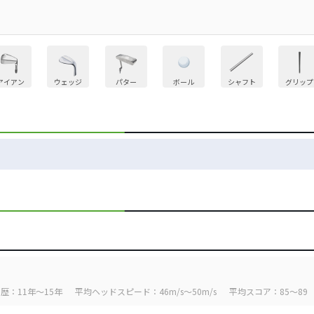
アイアン
ウェッジ
パター
ボール
シャフト
グリップ
歴：11年～15年
平均ヘッドスピード：46m/s～50m/s
平均スコア：85～89