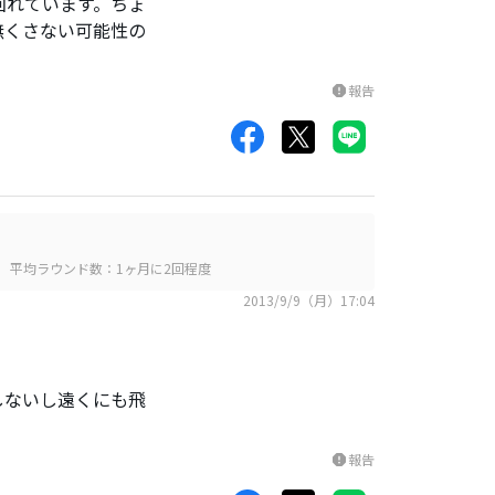
回れています。ちょ
無くさない可能性の
報告
report
平均ラウンド数：1ヶ月に2回程度
2013/9/9（月）17:04
しないし遠くにも飛
報告
report