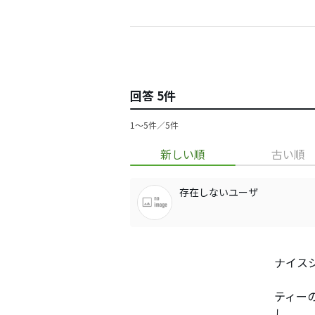
回答 5件
1〜5件／5件
新しい順
古い順
存在しないユーザ
ナイス
ティー
し。