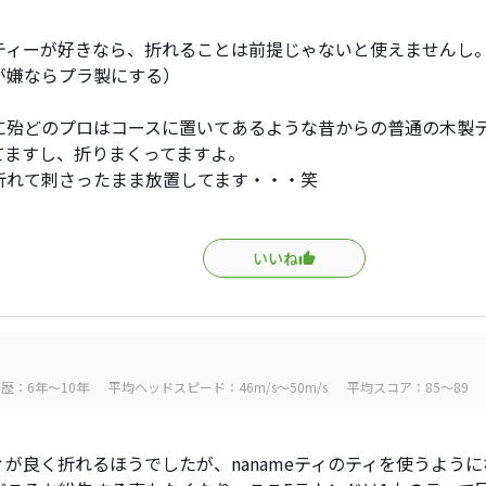
ティーが好きなら、折れることは前提じゃないと使えませんし
が嫌ならプラ製にする）
に殆どのプロはコースに置いてあるような昔からの普通の木製
てますし、折りまくってますよ。
折れて刺さったまま放置してます・・・笑
いいね
歴：6年～10年
平均ヘッドスピード：46m/s～50m/s
平均スコア：85～89
ィが良く折れるほうでしたが、nanameティのティを使うよう