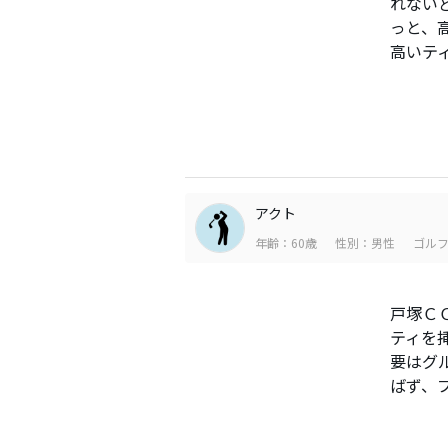
れない
っと、
高いテ
アクト
年齢：60歳
性別：男性
ゴルフ
戸塚Ｃ
ティを
要はグ
ばず、