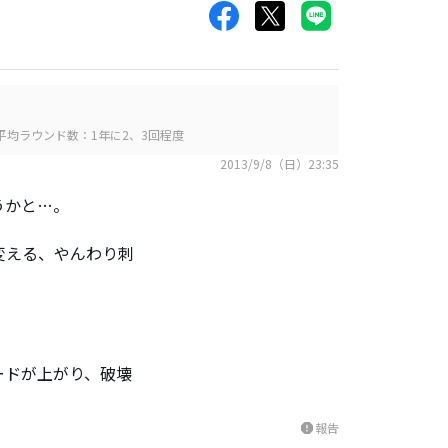
平均ラウンド数：1年に2、3回程度
2013/9/8（日）23:35
うかと…。
変える、やんわり刺
ードが上がり、破壊
報告
report