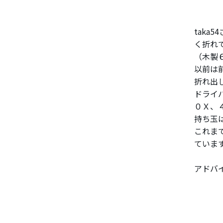
tak
く折れ
（木製
以前は
折れ出
ドライ
０Ｘ、
持ち玉
これま
ていま
アドバ