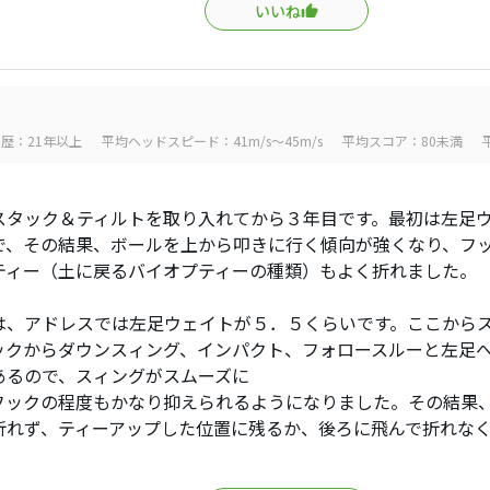
いいね
歴：21年以上
平均ヘッドスピード：41m/s～45m/s
平均スコア：80未満
タック＆ティルトを取り入れてから３年目です。最初は左足
で、その結果、ボールを上から叩きに行く傾向が強くなり、フ
ティー（土に戻るバイオプティーの種類）もよく折れました。
、アドレスでは左足ウェイトが５．５くらいです。ここから
ックからダウンスィング、インパクト、フォロースルーと左足
あるので、スィングがスムーズに
フックの程度もかなり抑えられるようになりました。その結果
折れず、ティーアップした位置に残るか、後ろに飛んで折れな