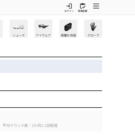
login
inventory
ログイン
新規登録
シューズ
アイウェア
距離計測器
グローブ
平均ラウンド数：2か月に1回程度