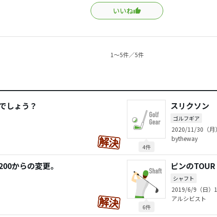
いいね
1〜5件／5件
のでしょう？
スリクソン モ
ゴルフギア
2020/11/30（月
bytheway
4件
200からの変更。
ピンのTOUR
シャフト
2019/6/9（日）1
アルシビスト
6件