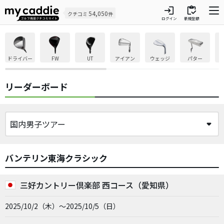
login
inventory
54,050
クチコミ
件
ログイン
新規登録
ドライバー
FW
UT
アイアン
ウェッジ
パター
リーダーボード
バンテリン東海クラシック
三好カントリー倶楽部 西コース（愛知県）
2025/10/2（木）～2025/10/5（日）