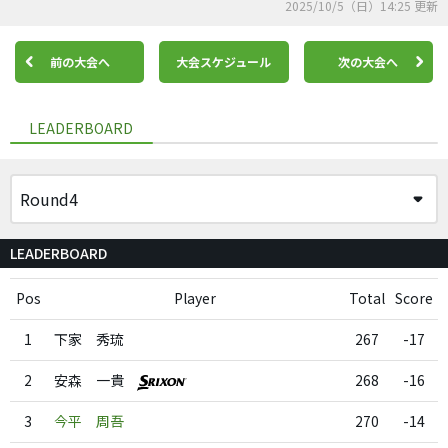
2025/10/5（日）14:25 更新
前の大会へ
大会スケジュール
次の大会へ
LEADERBOARD
LEADERBOARD
Pos
Player
Total
Score
1
下家 秀琉
267
-17
2
安森 一貴
268
-16
3
今平 周吾
270
-14