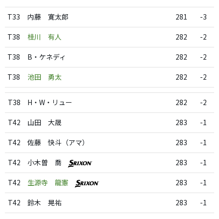
T33
内藤 寛太郎
281
-3
T38
桂川 有人
282
-2
T38
B・ケネディ
282
-2
T38
池田 勇太
282
-2
T38
H・W・リュー
282
-2
T42
山田 大晟
283
-1
T42
佐藤 快斗（アマ）
283
-1
T42
小木曽 喬
283
-1
T42
生源寺 龍憲
283
-1
T42
鈴木 晃祐
283
-1