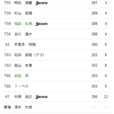
T55
時松 源藏
287
3
T59
杉山 知靖
288
4
T59
稲森 佑貴
288
4
T59
古川 雄大
288
4
62
宇喜多 飛翔
290
6
T63
松井 諒哉（アマ）
292
8
T63
森山 友貴
292
8
T65
岩田 寛
293
9
T65
Ｔ・ペク
293
9
67
片岡 尚之
296
12
棄権
清水 大成
-
-