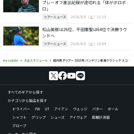
プレーオフ進出記録が途切れる「体がボロボ
ロ」
2026/8/8（土）11:15
ツアーニュース
松山英樹は26位、平田憲聖は64位で決勝ラウ
ンドへ
2026/8/8（土）10:09
ツアーニュース
my caddie
大会スケジュール
国内男子ツアー 2025年 バンテリン東海クラシック スコア結果 リーダーボード
すべてのギアから探す
カテゴリから製品を探す
ドライバー
FW
UT
アイアン
ウェッジ
パター
ボール
シャフト
グリップ
シューズ
アイウェア
距離計測器
グローブ
メーカーから探す