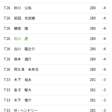
T26
砂川 公佑
280
-4
T26
前田 光史朗
280
-4
T26
勝俣 陵
280
-4
T26
石川 遼
280
-4
T26
古川 龍之介
280
-4
T26
坂本 雄介
280
-4
T26
阿久津 未来也
280
-4
T33
木下 裕太
281
-3
T33
金子 駆大
281
-3
T33
木下 稜介
281
-3
T33
M・ヘンドリー
281
-3