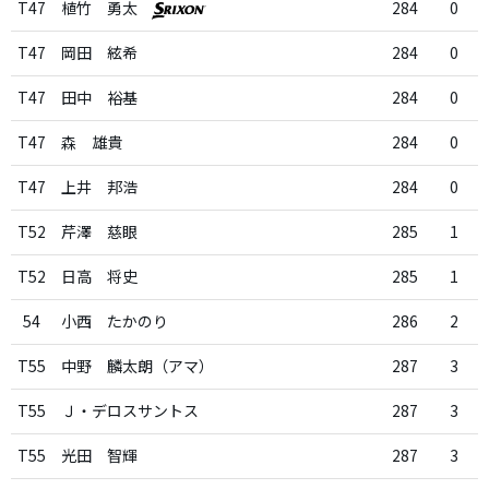
T47
植竹 勇太
284
0
T47
岡田 絃希
284
0
T47
田中 裕基
284
0
T47
森 雄貴
284
0
T47
上井 邦浩
284
0
T52
芹澤 慈眼
285
1
T52
日高 将史
285
1
54
小西 たかのり
286
2
T55
中野 麟太朗（アマ）
287
3
T55
Ｊ・デロスサントス
287
3
T55
光田 智輝
287
3