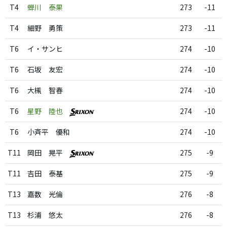
T4
蝉川 泰果
273
-11
T4
細野 勇策
273
-11
T6
イ・サンヒ
274
-10
T6
石坂 友宏
274
-10
T6
大槻 智春
274
-10
T6
星野 陸也
274
-10
T6
小斉平 優和
274
-10
T11
岡田 晃平
275
-9
T11
吉田 泰基
275
-9
T13
嘉数 光倫
276
-8
T13
杉浦 悠太
276
-8