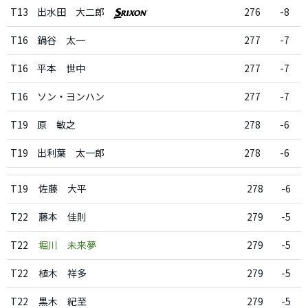
T13
出水田 大二郎
276
-8
T16
鍋谷 太一
277
-7
T16
平本 世中
277
-7
T16
ソン・ヨンハン
277
-7
T19
原 敏之
278
-6
T19
出利葉 太一郎
278
-6
T19
佐藤 大平
278
-6
T22
藤本 佳則
279
-5
T22
堀川 未来夢
279
-5
T22
植木 祥多
279
-5
T22
黒木 紀至
279
-5