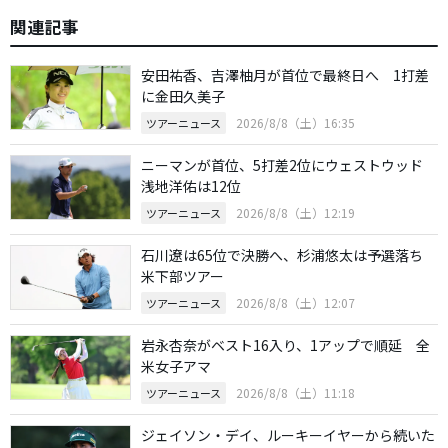
関連記事
安田祐香、吉澤柚月が首位で最終日へ 1打差
に金田久美子
2026/8/8（土）16:35
ツアーニュース
ニーマンが首位、5打差2位にウェストウッド
浅地洋佑は12位
2026/8/8（土）12:19
ツアーニュース
石川遼は65位で決勝へ、杉浦悠太は予選落ち
米下部ツアー
2026/8/8（土）12:07
ツアーニュース
岩永杏奈がベスト16入り、1アップで順延 全
米女子アマ
2026/8/8（土）11:18
ツアーニュース
ジェイソン・デイ、ルーキーイヤーから続いた