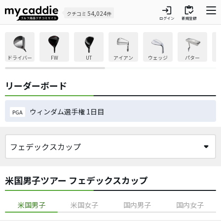
login
inventory
54,024
クチコミ
件
ログイン
新規登録
ドライバー
FW
UT
アイアン
ウェッジ
パター
リーダーボード
ウィンダム選手権 1日目
PGA
米国男子ツアー フェデックスカップ
米国男子
米国女子
国内男子
国内女子