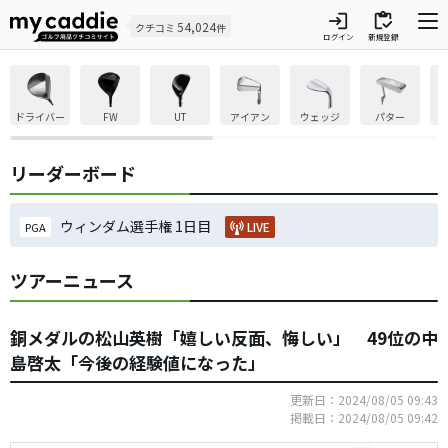
login
inventory
54,024
クチコミ
件
ログイン
新規登録
ドライバー
FW
UT
アイアン
ウェッジ
パター
リーダーボード
ウィンダム選手権 1日目
LIVE
PGA
ツアーニュース
銅メダルの松山英樹「嬉しい反面、悔しい」 49位の中
島啓太「今後の経験値になった」
更新日：2024/08/05 09:43
掲載日：2024/08/05 09:42