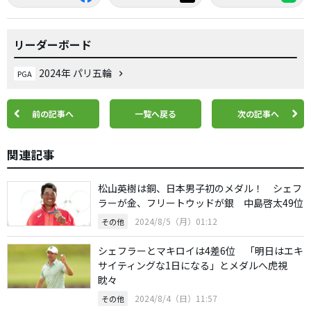
リーダーボード
2024年 パリ五輪
PGA
前の記事へ
一覧へ戻る
次の記事へ
関連記事
松山英樹は銅、日本男子初のメダル！ シェフ
ラーが金、フリートウッドが銀 中島啓太49位
2024/8/5（月）01:12
その他
シェフラーとマキロイは4差6位 「明日はエキ
サイティングな1日になる」とメダルへ虎視
眈々
2024/8/4（日）11:57
その他