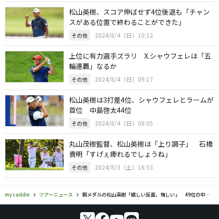
松山英樹、スコア伸ばせず4位後退も「チャン
スがある位置で終わることができた」
2024/8/4（日）10:12
その他
上位に有力選手ズラリ X.シャウフェレは「五
輪連覇」なるか
2024/8/4（日）09:17
その他
松山英樹は3打差4位、シャウフェレとラームが
首位 中島啓太44位
2024/8/4（日）08:05
その他
丸山茂樹監督、松山英樹は「上り調子」 石橋
貴明「すげぇ痺れるでしょうね」
2024/8/3（土）16:53
その他
my caddie
ツアーニュース
銅メダルの松山英樹「嬉しい反面、悔しい」 49位の中島啓太「今後の経験値になった」