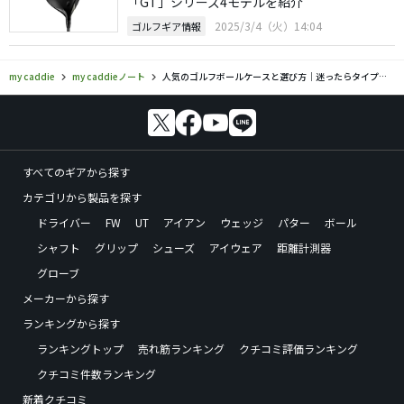
「GT」シリーズ4モデルを紹介
2025/3/4（火）14:04
ゴルフギア情報
my caddie
my caddieノート
人気のゴルフボールケースと選び方｜迷ったらタイプがおすすめ？
すべてのギアから探す
カテゴリから製品を探す
ドライバー
FW
UT
アイアン
ウェッジ
パター
ボール
シャフト
グリップ
シューズ
アイウェア
距離計測器
グローブ
メーカーから探す
ランキングから探す
ランキングトップ
売れ筋ランキング
クチコミ評価ランキング
クチコミ件数ランキング
新着クチコミ