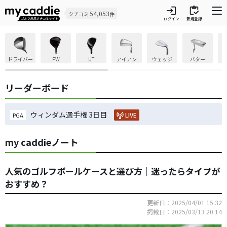
login
inventory
54,053
クチコミ
件
ログイン
新規登録
ドライバー
FW
UT
アイアン
ウェッジ
パター
リーダーボード
ウィンダム選手権 3日目
LIVE
PGA
my caddieノート
人気のゴルフボールケースと選び方｜迷ったらタイプが
おすすめ？
更新日：2025/04/01 15:32
掲載日：2025/03/13 20:14