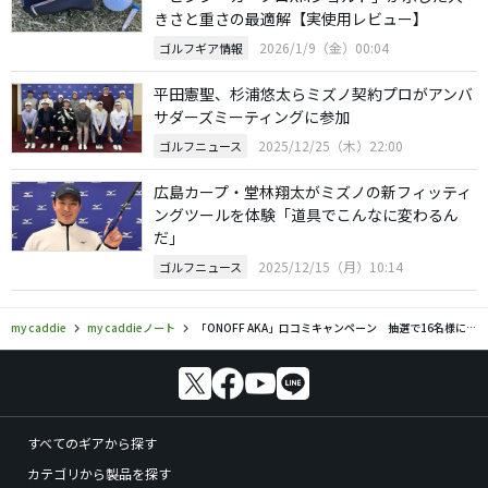
きさと重さの最適解【実使用レビュー】
2026/1/9（金）00:04
ゴルフギア情報
平田憲聖、杉浦悠太らミズノ契約プロがアンバ
サダーズミーティングに参加
2025/12/25（木）22:00
ゴルフニュース
広島カープ・堂林翔太がミズノの新フィッティ
ングツールを体験「道具でこんなに変わるん
だ」
2025/12/15（月）10:14
ゴルフニュース
my caddie
my caddieノート
「ONOFF AKA」口コミキャンペーン 抽選で16名様にゴルフクラブや豪華グッズが当たる！
すべてのギアから探す
カテゴリから製品を探す