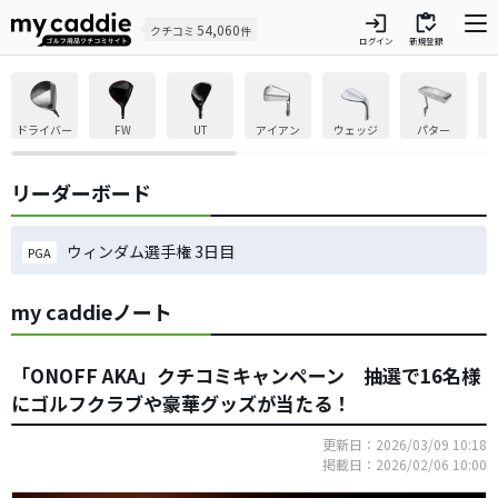
login
inventory
54,060
クチコミ
件
ログイン
新規登録
ドライバー
FW
UT
アイアン
ウェッジ
パター
リーダーボード
ウィンダム選手権 3日目
PGA
my caddieノート
「ONOFF AKA」クチコミキャンペーン 抽選で16名様
にゴルフクラブや豪華グッズが当たる！
更新日：2026/03/09 10:18
掲載日：2026/02/06 10:00