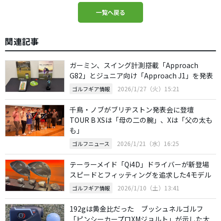
一覧へ戻る
関連記事
ガーミン、スイング計測搭載「Approach
G82」とジュニア向け「Approach J1」を発表
2026/1/27（火）15:21
ゴルフギア情報
千鳥・ノブがブリヂストン発表会に登壇
TOUR B XSは「母の二の腕」、Xは「父の太も
も」
2026/1/21（水）16:25
ゴルフニュース
テーラーメイド「Qi4D」ドライバーが新登場
スピードとフィッティングを追求した4モデル
2026/1/10（土）13:41
ゴルフギア情報
192gは黄金比だった ブッシュネルゴルフ
「ピンシーカープロXMジョルト」が示した大