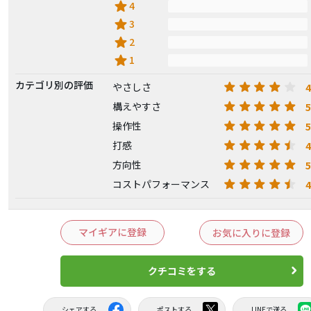
star
4
star
3
star
2
star
1
カテゴリ別の評価
4
やさしさ
5
構えやすさ
5
操作性
4
打感
5
方向性
4
コストパフォーマンス
マイギアに登録
お気に入りに登録
クチコミをする
シェアする
ポストする
LINEで送る