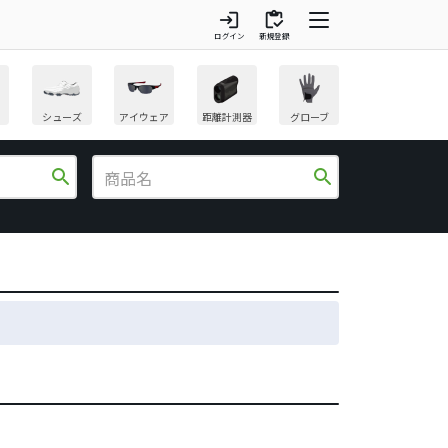
login
inventory
ログイン
新規登録
シューズ
アイウェア
距離計測器
グローブ
search
search