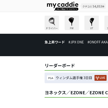
54,053
クチコミ
件
ドライバー
FW
UT
急上昇ワード
#JPX ONE
#ONOFF AKA
リーダーボード
ウィンダム選手権 3日目
LIVE
PGA
ヨネックス／EZONE／EZONE 