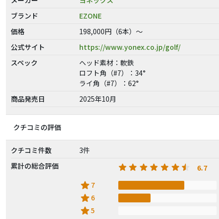
ブランド
EZONE
価格
198,000円（6本）～
公式サイト
https://www.yonex.co.jp/golf/
スペック
ヘッド素材：軟鉄
ロフト角（#7）：34°
ライ角（#7）：62°
商品発売日
2025年10月
クチコミの評価
クチコミ件数
3件
累計の総合評価
6.7
star
7
star
6
star
5