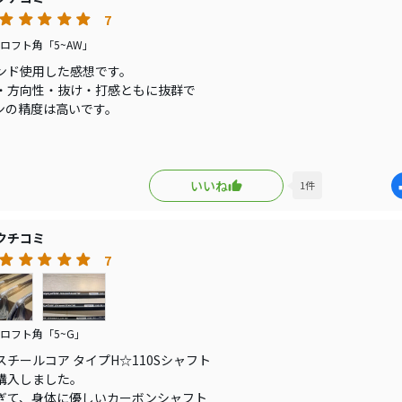
7
ZONE CB302 アイアンと
ロフト角「5~AW」
ラウンド投入し、
ンド使用した感想です。
対しっくり感の戦いで
・方向性・抜け・打感ともに抜群で
ンの精度は高いです。
ズンはEZONE CB302
フェースプログレッション（FP）値
SteelCore Type-H 110S(105g/TQ1.5/元調子)
手5.8ｍｍと出ているせいか
を拾い易く、これからの夏芝には
いいね
1
件
ンはKING TOUR/NEW MCI100R
なるのかなと思います。
リップがヨネックスのラバー製で
クチコミ
も滑らず問題無く使えいいかも
は行ってみようと思います。
えず
7
度以下は2025ＭＣＩ 100Ｒで
どちらも、素晴らしいアイアン
外はこちらのシャフトで今季は
！
みたいと思います。
ロフト角「5~G」
スチールコア タイプH☆110Sシャフト
購入しました。
ぎて、身体に優しいカーボンシャフト