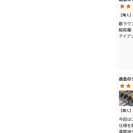
今回、E
【購入】
交互に
数ラウ
優しさ
縦距離
アイア
オンシー
また、
REXIS 
も全番
ボール
オフシーズ
武器に
あとグ
過去の
素手で
で今季
取り敢
気温10
本当に
それ以
ですよ
行って
【購入】
今回は
仕様を
還暦過