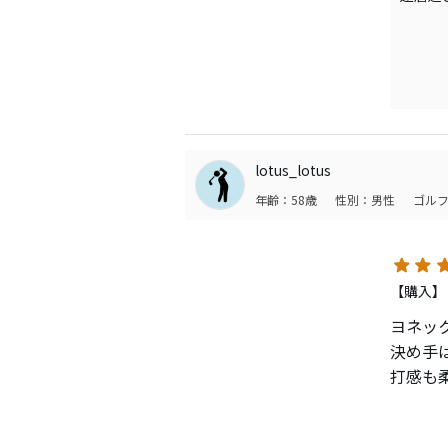
メーカ
現エースK
対決を
試打感
打感良
操作性
シーズ
lotus_lotus
ラウン
年齢：58歳
性別：男性
ゴルフ
又、ク
今回は
【購入】
ヨネッ
決め手
打感も
し。メ
ヨネック