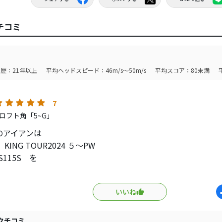
クチコミ
歴：21年以上
平均ヘッドスピード：46m/s～50m/s
平均スコア：80未満
7
ロフト角「5~G」
のアイアンは
 KING TOUR2024 ５～PW
S115S を
アイアンで使用してました。
いいね
素晴らしいアイアンなのですが
少し気になるのが
スの大きさだけだったのです。
クチコミ