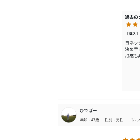
過去の
【購入】
ヨネッ
決め手
打感も
インジ
ひでぼー
年齢：47歳
性別：男性
ゴルフ