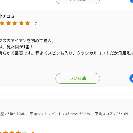
クチコミ
7
クスのアイアンを初めて購入。
は、見た目が1番！
柔らかく最高です。程よくスピンも入り、クラシカルロフトだか飛距離
ャパン恐らく遠藤製で、所有感も高く良い相棒が見つかりました！
いいね
歴：6年～10年
平均ヘッドスピード：46m/s～50m/s
平均スコア：85～89