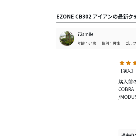
EZONE CB302 アイアンの最新
72smile
年齢：64歳
性別：男性
ゴルフ
【購入】
購入前
COBRA
/MODU
エース
非常に
唯一、
フェー
過去の