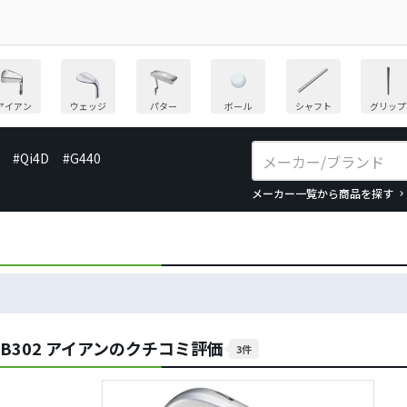
アイアン
ウェッジ
パター
ボール
シャフト
グリップ
#Qi4D
#G440
メーカー一覧から商品を探す
CB302 アイアンのクチコミ評価
3件