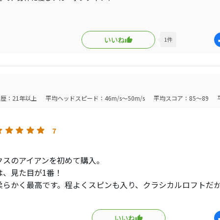
ー欠品になってる程。大人気アイアン！
ING TOUR+NEW MCI 100R との
これからいろいろ比べてみたいです
触
いいね
1
件
し、ノーマルロフトの割に飛びます
も小ぶりなヘッドでやり易い
ンインしますので、
ド数重ねてエース対決決まりましたら
歴：21年以上
平均ヘッドスピード：46m/s～50m/s
平均スコア：85～89
チコミします。
、報告まで。
7
クスのアイアンを初めて購入。
は、見た目が1番！
柔らかく最高です。程よくスピンも入り、クラシカルロフトだ
イドインジャパン恐らく遠藤製で、所有感も高く良い相棒が見
ス国内製造でした。m(._.)m
いいね