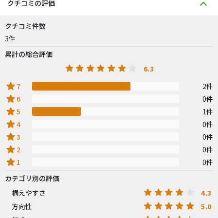
クチコミの評価
クチコミ件数
3件
累計の総合評価
6.3
star
7
2件
star
6
0件
star
5
1件
star
4
0件
star
3
0件
star
2
0件
star
1
0件
カテゴリ別の評価
4.3
構えやすさ
5.0
方向性