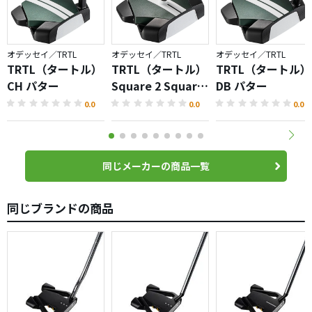
このパターはまっすぐ引いてそのまま自然に動かすだけ
で、ひっかけることも押し出すこともない。
怖いのはラインの読み違いだけで、距離感もばっちりだ。
オデッセイ／TRTL
オデッセイ／TRTL
オデッセイ／TRTL
TRTL（タートル）
TRTL（タートル）
TRTL（タートル）
ラフからの難しい３打めのアプローチを寄せるとき、かつ
CH パター
Square 2 Square
DB パター
ての俺は2メートル以内に寄せなければ、ボギーだった。
パター
0.0
0.0
0.0
今は違う。
幸か不幸かこのパターは人気がない。
もう入手できなくなる可能性があるので俺はもう一本予備
で買った。
同じメーカーの商品一覧
これを読んでもお前はこのパターを買わないかもしれな
い。
気持ちはわかる。かっこ悪いからな。
同じブランドの商品
だが、今日のラウンドで3パットを3回以上したのなら、こ
のパターを買うことは悪い選択ではないだろう。
もしお前には合わなかったとしても、お前がヤフオクに出
せば、買った値段と近い価格で、このパターの価値を知る
者が買うだろうから。