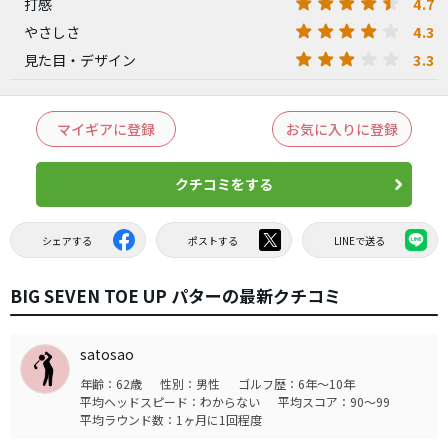
4.7
打感
4.3
やさしさ
3.3
見た目・デザイン
マイギアに登録
お気に入りに登録
クチコミをする
シェアする
ポストする
LINEで送る
BIG SEVEN TOE UP パターの最新クチコミ
satosao
年齢：62歳
性別：男性
ゴルフ歴：6年～10年
平均ヘッドスピード：わからない
平均スコア：90～99
平均ラウンド数：1ヶ月に1回程度