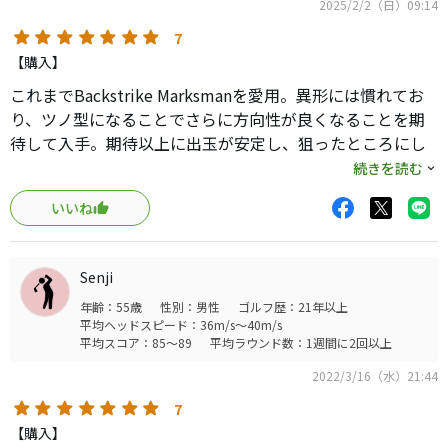
2025/2/2（日）09:14
7
【購入】
これまでBackstrike Marksmanを愛用。異形には慣れてお
り、ツノ型になることでさらに方向性が良くなることを期
待して入手。期待以上に出玉が安定し、狙ったところにし
か行きません。
続きを読む
あとはこちらの腕です。
いいね
中古市場でもなかなかモノがありませんが、パターでお悩
みの方は試してみる価値ありと思います。
Senji
年齢：55歳
性別：男性
ゴルフ歴：21年以上
平均ヘッドスピード：36m/s～40m/s
平均スコア：85～89
平均ラウンド数：1週間に2回以上
2022/3/16（水）21:44
7
【購入】