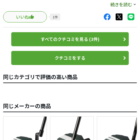
原因はわかっていた。お前もわかっているだろう。パターは
打感はいつもの通り良いです。
続きを読む
押し出しとひっかけがなければうまくいく。
だが、プレッシャーの中、2メートルのパットを沈めなけれ
いいね
1
件
この変なネック形状の良さは、しっかり押せるところです
ばならないとき、頼りになるのは己のスキルや練習量では
ね。まだどう構えて良いか慣れない中の購入後練習ゼロで
ない。何も考えなくても、まっすぐ打てる構造なのだ。
の初ラウンドでもポコポコ入りました。何とハーフパープ
そんな魔法のような、都合がよいパターはあるのか。都市
すべてのクチコミを見る (3件)
レーまで出てバーディー3つと素晴らしい出来。んー、キャ
伝説にも聞いたことがないかもしれない。
メロンも調子良いのにこんな変なパターがエースになった
だが、ある日、俺はyoutubeでこのパターに出会った。今
ら困るなあと思ってしまいました。
クチコミをする
でも検索すれば出てくるだろう。
俺が注目したのは、貧相な男の語りでも小理屈でもない。
スコアは良かったので5点！
映像に映ったストロークがあまりにも自然だったのだ。
同じカテゴリで評価の高い商品
俺は、すぐにヤフーショッピングでこのパターを手に入れ
た。
お前がパターの名手ではないことは知っている。俺もかつ
同じメーカーの商品
ては違った。
でも今ではトーナメントプロとプロアマで回るとパターだ
けはストロークを褒められる（他に褒めるところがないの
かもしれんが）。