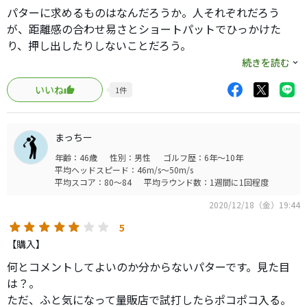
パターに求めるものはなんだろうか。人それぞれだろう
が、距離感の合わせ易さとショートパットでひっかけた
り、押し出したりしないことだろう。
ほとんどが感覚に依存するパターだから、かっこいいパタ
続きを読む
ーなら何でもよいと思うかもしれない。
いいね
1
件
しかし、このパターと出会ってしまえば、そんな言葉がた
わごとだったとお前は気づく。そうだ、この世にはよいパ
ターと悪いパターがあるが、よいパターとはかっこいいパ
まっちー
ターとは限らないということだ。よい俳優がしばしば個性
年齢：46歳
性別：男性
ゴルフ歴：6年～10年
的な容姿をしているのと同じだ。
平均ヘッドスピード：46m/s～50m/s
俺もまたパターで悩める男だった。
平均スコア：80～84
平均ラウンド数：1週間に1回程度
最初はタイガーにあこがれて、スコッティキャメロンのピ
2020/12/18（金）19:44
ン型パターを使っていた。しかし、距離感はあわせやすい
ものの、ドローラインはひっかけ、スライスラインは押し
5
出してしまう。俺はタイガーでも松山秀樹でもない。
【購入】
toeアップやキャッシュイン、アームロックなどいろいろ試
何とコメントしてよいのか分からないパターです。見た目
したが、結局、ヤフオクで高くパターを売るスキルが上が
は？。
っただけであった。
ただ、ふと気になって量販店で試打したらポコポコ入る。