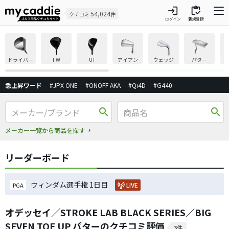
login
inventory
54,024
クチコミ
件
ログイン
新規登録
ドライバー
FW
UT
アイアン
ウェッジ
パター
急上昇ワード
#JPX ONE
#ONOFF AKA
#Qi4D
#G440
search
search
メーカー一覧から商品を探す
リーダーボード
ウィンダム選手権 1日目
LIVE
PGA
オデッセイ／STROKE LAB BLACK SERIES／BIG
SEVEN TOE UP パターのクチコミ評価
3件