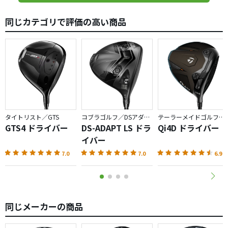
って当たったときでも、曲がり幅がかなり狭い範囲に限定
されているのを見て、発注を決めました。
同じカテゴリで評価の高い商品
直近、PRGRの2017RS-Fにスピーダーエボリューション4
661 SRという組み合わせだったのですが、左へのミスが多
くなってきて「操作性よりも直進性」という事でクラブを
探していたニーズにぴたりとハマりました。
ホームコースでラウンドしてきましたが、想定通りに打ち
出す方向に対して棒球系の球がどーんと出るという結果で
したので、まずは満足。
タイトリスト／GTS
コブラゴルフ／DSアダプト
テーラーメイドゴルフ／Qi4D
大慣性モーメントのクラブということも有り、途中で手を
GTS4 ドライバー
DS-ADAPT LS ドラ
Qi4D ドライバー
こねて捕まえたり逃したりということにはあまり反応して
イバー
くれないので、アドレスでしっかり方向を決めることと、
7.0
7.0
6.9
フェースを最初からシャットに上げて開かないで真っ直ぐ
打ち出したい方向にクラブを押し出してゆくとうことが必
要なクラブですね。
現在使っているアイアンも、どちらかと言うとその手の動
同じメーカーの商品
きで比較的直線的にクラブを動かすほうが結果が良いタイ
プなせいもあり、もしかするとセッティング全体の中での