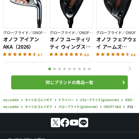
るのは有り難いことです。
まだまだ調整もちゃんとしてないので、これからのポテン
シャルに期待ですけれど、ひとまずこの直進性の高さは買
いだと思います。上手い方にとっては球を操りにくいのが
グローブライド／ONOFF AKA
グローブライド／ONOFF AKA
グローブライド／ONOFF AKA
ネガティブかも知れませんが。
オノフ アイアン
オノフ ユーティリ
オノフ フェアウェ
AKA（2026）
ティ ウィングス
イ アームズ
AKA（2026）
AKA（2026）
6.7
6.6
6.6
同じブランドの商品一覧
my caddie
すべてのゴルフギア
ドライバー
グローブライド(globeride)
ONOFF AKA
my caddie
すべてのゴルフギア
グローブライド(globeride)
ONOFF AKA
グローブライド／ONOFF AKA／オノフ ドライバー AKA RD5900の口コミ評価