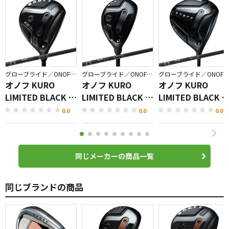
フィットが良いという事もあるのかも知れません。
飛距離は正直言うと「まぁまぁ」という感じで、芯を食っ
た時のRS-F+エボ４にはかなわない感じでしょうか？まぁ
まだ試運転状態で８割位までしか振っていないのですけれ
ど。
グローブライド／ONOFF KURO
グローブライド／ONOFF KURO
グローブライド／ONOFF KURO
ちょっと気になっているのは「音」。ポカーンと空き缶で
オノフ KURO
オノフ KURO
オノフ KURO
打ってるような音がするのはちょっと興ざめなところでも
LIMITED BLACK フ
LIMITED BLACK ユ
LIMITED BLACK 
あるのですが、音で打ってるわけじゃないので許容範囲か
ェアウェイ アーム
ーティリティ ウィ
ライバー
0.0
0.0
0.0
と。
ズ
ングス
ラボスペックのSHINARI50シャフトは、今使っているシャ
フトより軽くなったけれどしっかり感のある、軽硬な感じ
同じメーカーの商品一覧
のシャフト。思ったよりもしっかりしてしなやかだし、癖
のない良いシャフトだと思います。
同じブランドの商品
グローブライドさんはシャフトも基本的には自社生産シャ
フトでの提供なので、これが合わなかったり駄目だったり
するとリシャフトというチョイスしかなくなるので、ラボ
スペックシャフトを含むシャフトがしっかりしていてくれ