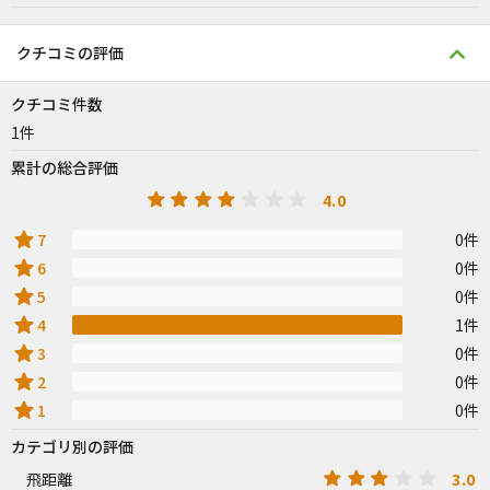
クチコミの評価
クチコミ件数
1件
累計の総合評価
4.0
star
7
0件
star
6
0件
star
5
0件
star
4
1件
star
3
0件
star
2
0件
star
1
0件
カテゴリ別の評価
3.0
飛距離