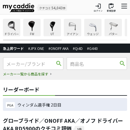
login
inventory
54,043
クチコミ
件
ログイン
新規登録
ドライバー
FW
UT
アイアン
ウェッジ
パター
急上昇ワード
#JPX ONE
#ONOFF AKA
#Qi4D
#G440
search
search
メーカー一覧から商品を探す
リーダーボード
ウィンダム選手権 2日目
PGA
グローブライド／ONOFF AKA／オノフ ドライバー
AKA RD5900のクチコミ評価
1件