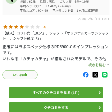
年齢：62歳
性別：男性
ゴルフ歴：6年～10年
平均ヘッドスピード：41m/s～45m/s
平均スコア：90～99
平均ラウンド数：1ヶ月に2回程度
2020/12/6（日）12:11
4
【購入】ロフト角「10.5°」、シャフト「オリジナルカーボンシャフ
ト」、シャフト硬度「S」
正確にはラボスペック仕様のRD5900-Cのインプレッション
です。
いわゆる「カチャカチャ」が搭載されたモデルで、その他
RD5900との違いはライ角が６０度と２度フラットな事と、
続きを読む
フェースアングルもノーマルの1.5度フックに対して１度マ
いいね
イナスの0.5度フックということでしょうか？
シャフトもラボスペックのSHINARI 50を入れたので、ノー
マルの45.25の長さに対して、45.75になっています。
すべてのクチコミを見る (1件)
都内の練習場に来ていたオノフさんの試打会で打たせて貰
い、擦れ気味に当たったり、少し引っ掛け気味かな？と思
クチコミをする