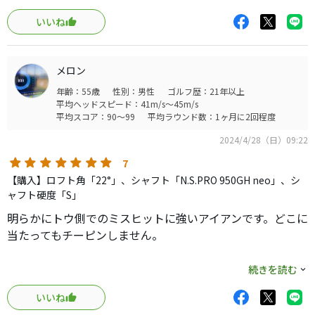
思ってたより狙った方向に飛んでいきました。
いいね
ダフったりは全然せず、しっかり当たった感触があって良
かったと思います。
メロン
年齢：55歳
性別：男性
ゴルフ歴：21年以上
平均ヘッドスピード：41m/s～45m/s
平均スコア：90～99
平均ラウンド数：1ヶ月に2回程度
2024/4/28（日）09:22
7
【購入】ロフト角「22°」、シャフト「N.S.PRO 950GH neo」、シ
ャフト硬度「S」
明らかにトウ側でのミスヒットに強いアイアンです。どこに
当たってもチーピンしません。
おそらくトウ側でしか打てなくなっている90代アマチュア
続きを読む
向けの救世主。アベレージシニアゴルファーの手首の角度
いいね
が解けてしまうことを想定して機能に織り込んでいる気が