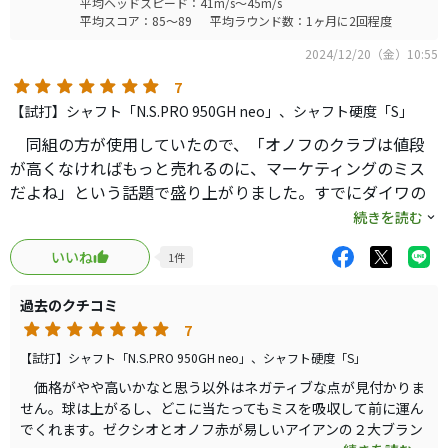
平均ヘッドスピード：41m/s～45m/s
平均スコア：85～89
平均ラウンド数：1ヶ月に2回程度
2024/12/20（金）10:55
7
【試打】シャフト「N.S.PRO 950GH neo」、シャフト硬度「S」
同組の方が使用していたので、「オノフのクラブは値段
が高くなければもっと売れるのに、マーケティングのミス
だよね」という話題で盛り上がりました。すでにダイワの
出張試打会でお試しさせてもらっていたので良いのはわか
続きを読む
っていました。
いいね
1
件
同組の方が「コースでうってみませんか？」とお勧めし
てくれたのでお言葉に甘えて7番を試しました。ややラフで
過去のクチコミ
有ったために傷つけたり、汚さないようにトップ気味に打
7
ちましたがそれでも球は高く上がり、距離も150ヤード近く
まで転がりました。易しすぎます。FWで打って今のG425よ
【試打】シャフト「N.S.PRO 950GH neo」、シャフト硬度「S」
りも転がったら嫌なので試打はそこまでにしました。
価格がやや高いかなと思う以外はネガティブな点が見付かりま
おそらく赤道やや下位に当たったかと思いますが高く上
せん。球は上がるし、どこに当たってもミスを吸収して前に運ん
でくれます。ゼクシオとオノフ赤が易しいアイアンの２大ブラン
がるし、キャリーも出るし、トップ気味（とは思えないほ