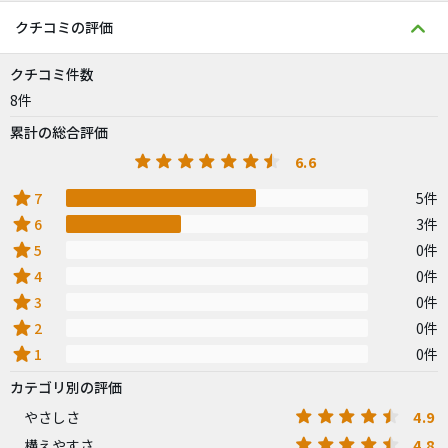
クチコミの評価
クチコミ件数
8件
累計の総合評価
6.6
star
7
5件
star
6
3件
star
5
0件
star
4
0件
star
3
0件
star
2
0件
star
1
0件
カテゴリ別の評価
4.9
やさしさ
4.8
構えやすさ