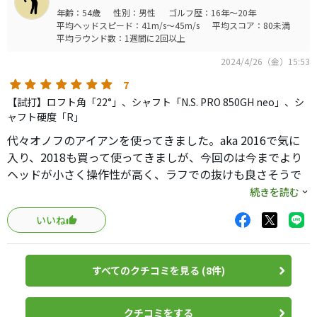
年齢：54歳
性別：男性
ゴルフ歴：16年～20年
平均ヘッドスピード：41m/s～45m/s
平均スコア：80未満
平均ラウンド数：1週間に2回以上
2024/4/26（金）15:53
7
【試打】ロフト角「22°」、シャフト「N.S. PRO 850GH neo」、シ
ャフト硬度「R」
代々オノフのアイアンを使ってきました。aka 2016で気に
入り、2018も買って使ってきましが、今回のは今までより
ヘッドが小さく操作性が高く、ラフでの抜けも良さそうで
す。
続きを読む
950NEOは思った以上に硬いので、850がおすすめです。
いいね
すべてのクチコミを見る (8件)
クチコミをする