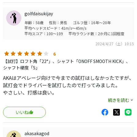
します。また感覚的に意外とヘッドが大きく感じない振り
やすい飛び系アイアンです。ユーティリティが振れない私個
golfdaisukijay
人的にはこの5I〜9Iが使いやすいです。ウェッジは自分の好
年齢：58歳
性別：男性
ゴルフ歴：16年～20年
みの違うものを組み合わせてもいいかもしれません。
平均ヘッドスピード：41m/s～45m/s
平均スコア：100～109
平均ラウンド数：2か月に1回程度
距離がぶっ飛んでしまうことがあることがあえて言えば問
2024/4/27（土）10:15
題。そこを弁えて、振らない・疲れないゴルフに徹すれば
いいので、身体に優しいギア。
6
【試打】ロフト角「22°」、シャフト「ONOFF SMOOTH KICK」、
シャフト硬度「S」
AKAはアベレージ向けで今までの試打はしなかったですが、
試打会でドライバーを試打したので打ってみました。
やさしい、打感は良い。
肘の痛みがあり、カーボンシャフトのアイアンに変更した
続きを読む
ばかりなので今すぐ購入はないが、今後試打したいクラブ
いいね
に仲間入りです。
バックフェイスのデサインは前作の方が好みかな
akasakagod