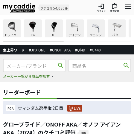
login
inventory
54,036
クチコミ
件
ログイン
新規登録
ドライバー
FW
UT
アイアン
ウェッジ
パター
急上昇ワード
#JPX ONE
#ONOFF AKA
#Qi4D
#G440
search
search
メーカー一覧から商品を探す
リーダーボード
ウィンダム選手権 2日目
LIVE
PGA
グローブライド／ONOFF AKA／オノフ アイアン
AKA（2024）のクチコミ評価
8件