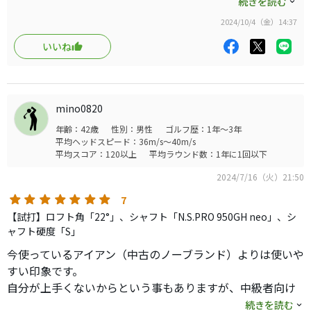
ドだと思っています。シャフトはどう考えてもオノフの方がオプ
続きを読む
ど上がりましたが）だったせいか少し転がってしまいまし
ション含めて全然良いのに何で売れないんだろう。
たが、試打会ではスピンも掛かっていました。初心者にお
2024/10/4（金）14:37
契約プロのイメージが、若者初心者にも良い！に結びついてい
勧めです。自信を持ってゴルフ出来るようになると思いま
ないのかも。それとやっぱり良いけれど高いかな。安くすれば数
いいね
す。ここから始めるには超お勧めです。
が出るのにマーケティングのもんだいだね。
mino0820
年齢：42歳
性別：男性
ゴルフ歴：1年～3年
平均ヘッドスピード：36m/s～40m/s
平均スコア：120以上
平均ラウンド数：1年に1回以下
2024/7/16（火）21:50
7
【試打】ロフト角「22°」、シャフト「N.S.PRO 950GH neo」、シ
ャフト硬度「S」
今使っているアイアン（中古のノーブランド）よりは使いや
すい印象です。
自分が上手くないからという事もありますが、中級者向け
だと思います。
続きを読む