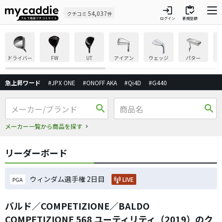
login
inventory
54,037
クチコミ
件
ログイン
新規登録
ドライバー
FW
UT
アイアン
ウェッジ
パター
急上昇ワード
#JPX ONE
#ONOFF AKA
#Qi4D
#G440
search
search
メーカー一覧から商品を探す
リーダーボード
ウィンダム選手権 2日目
LIVE
PGA
バルド／COMPETIZIONE／BALDO
COMPETIZIONE 568 ユーティリティ（2019）のク