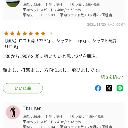
年齢：43歳
性別：男性
ゴルフ歴：4年～5年
平均ヘッドスピード：46m/s～50m/s
平均スコア：85～89
平均ラウンド数：1ヶ月に2回程度
2021/11/25（木）00:07
7
【購入】ロフト角「23.5°」、シャフト「trpx」、シャフト硬度
「UT-6」
180から190Yを楽に狙いたいと思い24°を購入。
顔よし、打感よし、方向性よし、飛びよしです。
続きを読む
とにかく打っていて気持ちいい、弾道も素晴らしい。練習
いいね
場でも1番握ってしまうクラブです。
問題は5Iの代わりにと思っていたのに200から210Y飛んでし
Thai_Ken
まうため結局5Iが抜けなかったのですが、21°のUTを抜き
年齢：39歳
性別：男性
ゴルフ歴：11年～15年
ました。
平均ヘッドスピード：41m/s～45m/s
平均スコア：80～84
平均ラウンド数：2か月に1回程度