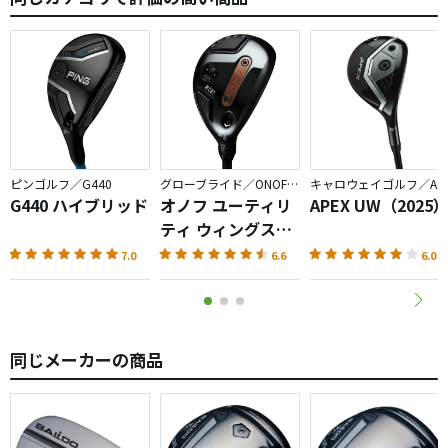
これなら、21/18°も武器になりそう。
中古もあまり出回っていないので、多少高くても譲ってくれ
ないかな。
カーボンクラウンも控えめで、見た目も良い。
ピンゴルフ／G440
グローブライド／ONOFF AKA
キャロウェイゴルフ／APEX
G440 ハイブリッド
オノフ ユーティリ
APEX UW（2025
ティ ウィングス
AKA（2026）
7.0
6.6
6.0
同じメーカーの商品