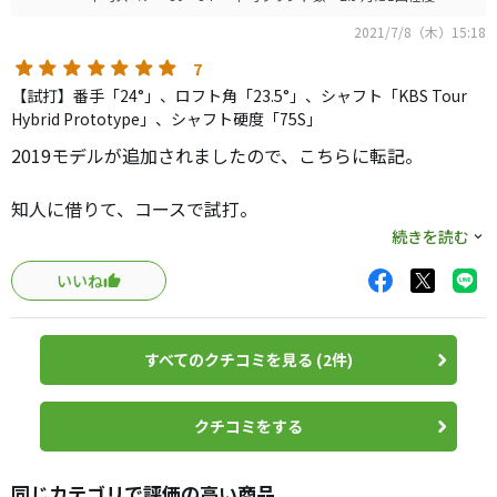
2021/7/8（木）15:18
7
【試打】番手「24°」、ロフト角「23.5°」、シャフト「KBS Tour
Hybrid Prototype」、シャフト硬度「75S」
2019モデルが追加されましたので、こちらに転記。
知人に借りて、コースで試打。
全てにおいてパーフェクトです。
続きを読む
いいね
まずは、打感で一発目から感激。
今まで打ったクラブの中で、一番気持ち良い。
吸いつくように柔らかく、ボールを押してくれる感触が良
すべてのクチコミを見る (2件)
い。
打出し角も上がりやすく、キャリーが出て直接グリーンが
クチコミをする
狙える。
自分の23°と同等以上の距離を簡単に打てる。
同じカテゴリで評価の高い商品