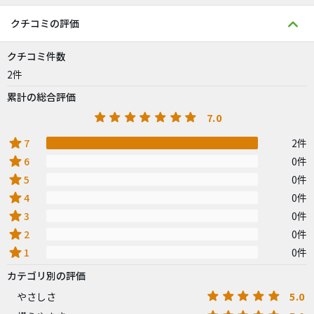
クチコミの評価
クチコミ件数
2件
累計の総合評価
7.0
star
7
2件
star
6
0件
star
5
0件
star
4
0件
star
3
0件
star
2
0件
star
1
0件
カテゴリ別の評価
5.0
やさしさ