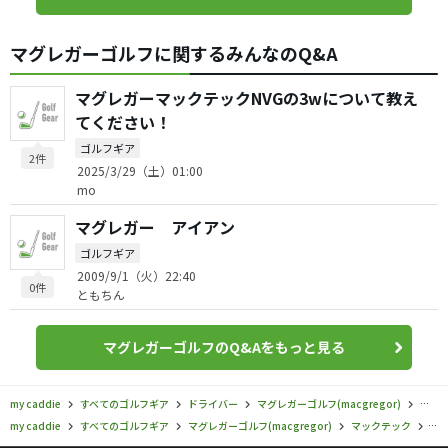
マグレガーゴルフに関するみんなのQ&A
マグレガーマックテックNVGの3wについて教え
てください！
ゴルフギア
2件
2025/3/29（土）01:00
mo
マグレガー アイアン
ゴルフギア
2009/9/1（火）22:40
0件
ともちん
マグレガーゴルフのQ&Aをもっと見る
my caddie
すべてのゴルフギア
ドライバー
マグレガーゴルフ(macgregor)
マッ
my caddie
すべてのゴルフギア
マグレガーゴルフ(macgregor)
マックテック
マ