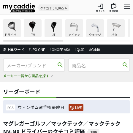
login
inventory
54,065
クチコミ
件
ログイン
新規登録
ドライバー
FW
UT
アイアン
ウェッジ
パター
急上昇ワード
#JPX ONE
#ONOFF AKA
#Qi4D
#G440
search
search
メーカー一覧から商品を探す
リーダーボード
ウィンダム選手権 最終日
LIVE
PGA
マグレガーゴルフ／マックテック／マックテック
NV-NX ドライバーのクチコミ評価
28件