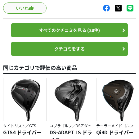
もということでＮＸ−ＮＶのＲを求めたほどである。とにか
にいく方やフッカーにとっては物足りないクラブかもしれ
く満足の一語につきるが、体力の衰えに逆らいつつせめて
いいね
ません。打球音はかなり甲高く目立ちますが、個人的には
平均２００Ｙを目指してフォーム改造中である。
好きです。私はレフティーですが、日本で発売しているレフ
ティー用ドライバーとしては最もやさしいクラブではない
すべてのクチコミを見る (28件)
かと思います。
クチコミをする
同じカテゴリで評価の高い商品
タイトリスト／GTS
コブラゴルフ／DSアダプト
テーラーメイドゴルフ／Qi4D
GTS4 ドライバー
DS-ADAPT LS ドラ
Qi4D ドライバー