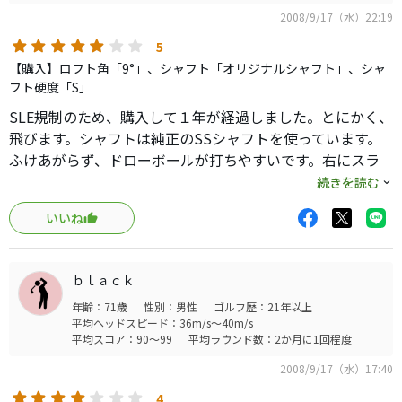
2008/9/17（水）22:19
5
【購入】ロフト角「9°」、シャフト「オリジナルシャフト」、シャ
フト硬度「S」
SLE規制のため、購入して１年が経過しました。とにかく、
飛びます。シャフトは純正のSSシャフトを使っています。
ふけあがらず、ドローボールが打ちやすいです。右にスラ
イスする球はでません。軽く振ってはじくって感じです。
続きを読む
SRですとやわらかすぎるかもしれません。安いですし、お
いいね
奨めです。
ｂｌａｃｋ
年齢：71歳
性別：男性
ゴルフ歴：21年以上
平均ヘッドスピード：36m/s～40m/s
平均スコア：90～99
平均ラウンド数：2か月に1回程度
2008/9/17（水）17:40
4