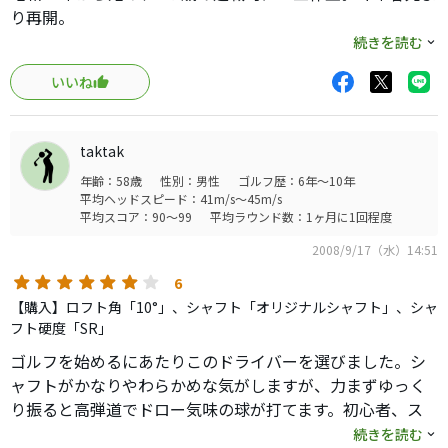
り再開。
ここ3ラウンドの平均スコアー９０。
続きを読む
十数年間の休止中におけるギアーとボールの進歩は革命的
いいね
だった。
したがって従前のスイング理論の相当数は否定的にあつか
われたり
taktak
変更を余儀なくされたりで、再開当初は戸惑うばかりであ
年齢：58歳
性別：男性
ゴルフ歴：6年～10年
った。
平均ヘッドスピード：41m/s～45m/s
これではならじと主にネットでスイング論とギアーについ
平均スコア：90～99
平均ラウンド数：1ヶ月に1回程度
て勉強開始。
2008/9/17（水）14:51
その結果昨夏前にギアーについてはマクレガーのＮＶシリ
ーズに到達。
6
再開当初は他メーカーのドライバーを使用していたがスラ
【購入】ロフト角「10°」、シャフト「オリジナルシャフト」、シャ
イスの続発、ＮＸに変えてからは最初こそ弱々しいスライ
フト硬度「SR」
スであったものが、ＮＸになれ体そしてスイングもやや昔
ゴルフを始めるにあたりこのドライバーを選びました。シ
を取り戻したためか、現在ではほぼストレートで中高な弾
ャフトがかなりやわらかめな気がしますが、力まずゆっく
道で距離的にも平均１９０Ｙ弱と全般的にいい線に収まっ
り振ると高弾道でドロー気味の球が打てます。初心者、ス
ている。同年齢の仲間も私のクラブを試打した結果是非に
ライサーにはうってつけのクラブと言えます。一方、叩き
続きを読む