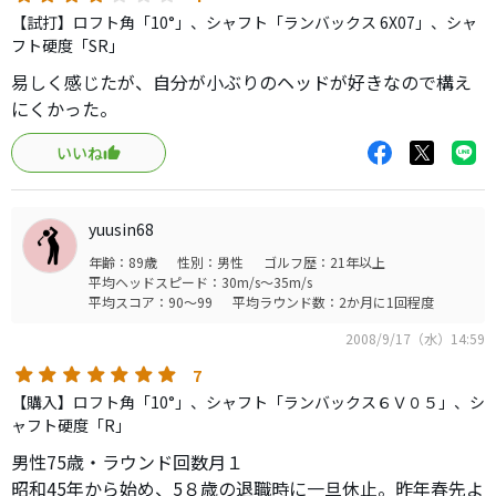
【試打】ロフト角「10°」、シャフト「ランバックス 6X07」、シャ
フト硬度「SR」
易しく感じたが、自分が小ぶりのヘッドが好きなので構え
にくかった。
いいね
yuusin68
年齢：89歳
性別：男性
ゴルフ歴：21年以上
平均ヘッドスピード：30m/s～35m/s
平均スコア：90～99
平均ラウンド数：2か月に1回程度
2008/9/17（水）14:59
7
【購入】ロフト角「10°」、シャフト「ランバックス６Ｖ０５」、シ
ャフト硬度「R」
男性75歳・ラウンド回数月１
昭和45年から始め、5８歳の退職時に一旦休止。昨年春先よ