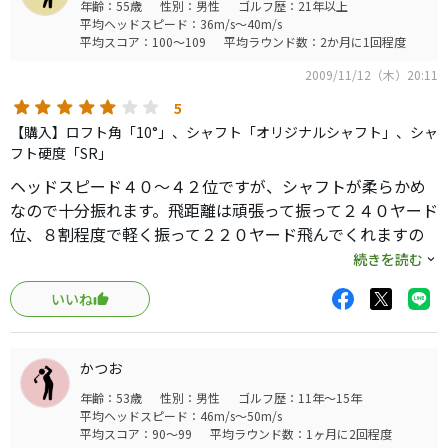
年齢：55歳
性別：男性
ゴルフ歴：21年以上
平均ヘッドスピード：36m/s～40m/s
平均スコア：100～109
平均ラウンド数：2か月に1回程度
2009/11/12（木）20:11
5
【購入】ロフト角「10°」、シャフト「オリジナルシャフト」、シャ
フト硬度「SR」
ヘッドスピード４０〜４２位ですが、シャフトが柔らかめ
なので十分振れます。飛距離は頑張って振って２４０ヤード
位、８割程度で軽く振って２２０ヤード飛んでくれますの
で、十分使えます。同じ１０度のオリジナルシャフトＳを
続きを読む
使っている後輩（ヘッドスピー４５）は、２７０ヤード飛
いいね
ばしていますので、飛距離も十分出るクラブだと思いま
す。
かつお
年齢：53歳
性別：男性
ゴルフ歴：11年～15年
平均ヘッドスピード：46m/s～50m/s
平均スコア：90～99
平均ラウンド数：1ヶ月に2回程度