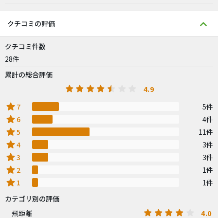
クチコミの評価
クチコミ件数
28件
累計の総合評価
4.9
star
7
5件
star
6
4件
star
5
11件
star
4
3件
star
3
3件
star
2
1件
star
1
1件
カテゴリ別の評価
4.0
飛距離