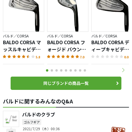
バルド／CORSA
バルド／CORSA
バルド／CORSA
BALDO CORSA マ
BALDO CORSA フ
BALDO CORSA デ
ッスルキャビディ
ォージド バウンス
ィープキャビディ
アイアン
バック ウェッジ
アイアン
5.8
7.0
0.0
同じブランドの商品一覧
バルドに関するみんなのQ&A
バルドのクラブ
ゴルフギア
2021/7/29（木）00:36