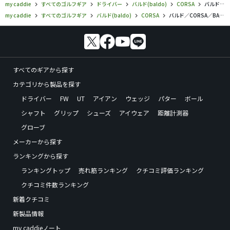
my caddie
すべてのゴルフギア
ドライバー
バルド(baldo)
CORSA
バルド／CORSA／BALDO CORSA BRASSEYの口コミ評価
my caddie
すべてのゴルフギア
バルド(baldo)
CORSA
バルド／CORSA／BALDO CORSA BRASSEYの口コミ評価
すべてのギアから探す
カテゴリから製品を探す
ドライバー
FW
UT
アイアン
ウェッジ
パター
ボール
シャフト
グリップ
シューズ
アイウェア
距離計測器
グローブ
メーカーから探す
ランキングから探す
ランキングトップ
売れ筋ランキング
クチコミ評価ランキング
クチコミ件数ランキング
新着クチコミ
新製品情報
my caddieノート