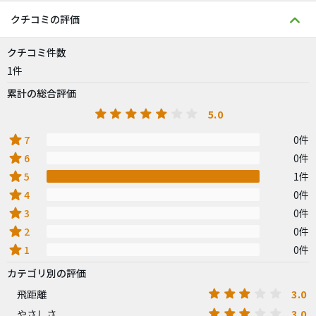
クチコミの評価
クチコミ件数
1件
累計の総合評価
5.0
star
7
0件
star
6
0件
star
5
1件
star
4
0件
star
3
0件
star
2
0件
star
1
0件
カテゴリ別の評価
3.0
飛距離
3.0
やさしさ