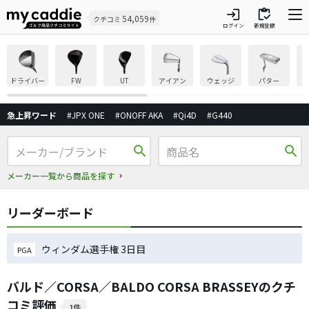
login
inventory
54,059
クチコミ
件
ログイン
新規登録
ドライバー
FW
UT
アイアン
ウェッジ
パター
急上昇ワード
#JPX ONE
#ONOFF AKA
#Qi4D
#G440
search
search
メーカー一覧から商品を探す
リーダーボード
ウィンダム選手権 3日目
PGA
バルド／CORSA／BALDO CORSA BRASSEYのクチ
コミ評価
1件