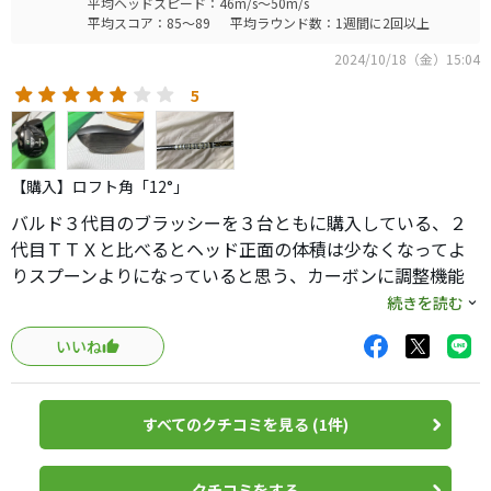
平均ヘッドスピード：46m/s～50m/s
平均スコア：85～89
平均ラウンド数：1週間に2回以上
2024/10/18（金）15:04
5
【購入】ロフト角「12°」
バルド３代目のブラッシーを３台ともに購入している、２
代目ＴＴＸと比べるとヘッド正面の体積は少なくなってよ
りスプーンよりになっていると思う、カーボンに調整機能
付きになり調整もしやすくなっているが、調整しても大き
続きを読む
な変化がないように思える、打感は固く感じ音は少し甲高
いいね
い音で高さはそれほど高くないまだ練習場のみの使用なの
でコースでどうなるか楽しみだ。
すべてのクチコミを見る (1件)
クチコミをする