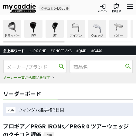
login
inventory
54,060
クチコミ
件
ログイン
新規登録
ドライバー
FW
UT
アイアン
ウェッジ
パター
急上昇ワード
#JPX ONE
#ONOFF AKA
#Qi4D
#G440
search
search
メーカー一覧から商品を探す
リーダーボード
ウィンダム選手権 3日目
PGA
プロギア／PRGR IRONs／PRGR 0 ツアーウェッジ
のクチコミ評価
2件