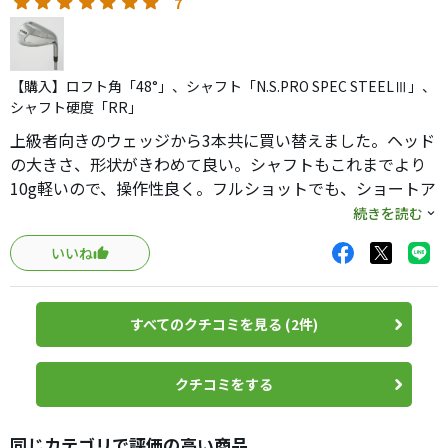
50° 54° 58°で115ヤード以内で多様してます。
7
【購入】ロフト角「48°」、シャフト「N.S.PRO SPEC STEELⅢ」、
シャフト硬度「RR」
上級者向きのウェッジから3本共に買い替えました。ヘッド
の大きさ、形状がきわめて良い。シャフトもこれまでより
10g軽いので、操作性良く。フルショットでも、ショートア
プローチでも、とても振りやすい。ウェッジのミスが激減
続きを読む
しました。
いいね
すべてのクチコミを見る (2件)
クチコミをする
同じカテゴリで評価の高い商品