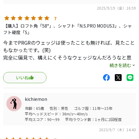
2025/9/19（金）16:59
7
【購入】ロフト角「58°」、シャフト「N.S.PRO MODUS3」、シャ
フト硬度「S」
今までPRGRのウェッジは使ったことも無ければ、見たこと
もなかったです。(笑)
完全に偏見で、構えにくそうなウェッジなんだろうなと思
い構えてみるとびっくり！
続きを読む
めっちゃイメージ出そうな顔！
いいね
ボーケイからすんなりスイッチしてしまいました。
上げてもよし、転がしてもよし、バンカーよし、ベアグラ
kichiemon
ンドよし。
年齢：65歳
性別：男性
ゴルフ歴：11年～15年
すげーいい･･･。しかもスピンのかかり方も良い感じで止ま
平均ヘッドスピード：36m/s～40m/s
りすぎず、転がりすぎず使いやすい。
平均スコア：90～99
平均ラウンド数：1ヶ月に2回程度
完全に想像の斜め上を行く良いウェッジだとおもいまし
2023/9/7（木）14:43
た。