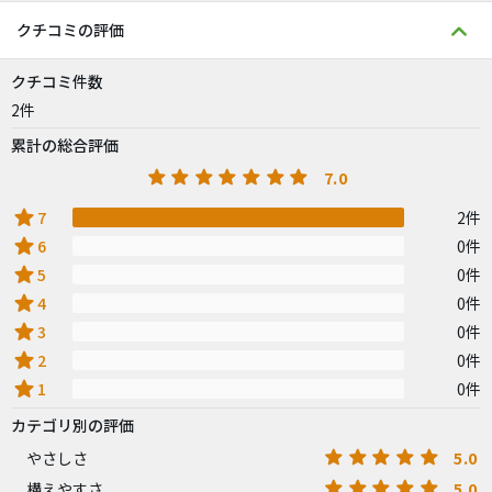
クチコミの評価
クチコミ件数
2件
累計の総合評価
7.0
star
7
2件
star
6
0件
star
5
0件
star
4
0件
star
3
0件
star
2
0件
star
1
0件
カテゴリ別の評価
5.0
やさしさ
5.0
構えやすさ