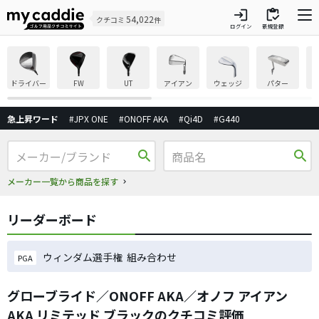
login
inventory
54,022
クチコミ
件
ログイン
新規登録
ドライバー
FW
UT
アイアン
ウェッジ
パター
急上昇ワード
#JPX ONE
#ONOFF AKA
#Qi4D
#G440
search
search
メーカー一覧から商品を探す
リーダーボード
ウィンダム選手権 組み合わせ
PGA
グローブライド／ONOFF AKA／オノフ アイアン
AKA リミテッド ブラックのクチコミ評価