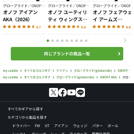
グローブライド／ONOFF AKA
グローブライド／ONOFF AKA
グローブライド／ONOFF AKA
オノフ アイアン
オノフ ユーティリ
オノフ フェアウェ
AKA（2026）
ティ ウィングス
イ アームズ
AKA（2026）
AKA（2026）
6.7
6.6
6.6
同じブランドの商品一覧
my caddie
すべてのゴルフギア
アイアン
グローブライド(globeride)
ONOFF AKA
my caddie
すべてのゴルフギア
グローブライド(globeride)
ONOFF AKA
グローブライド／ONOFF AKA／オノフ アイアン AKA リミテッド ブラックの口コミ評価
すべてのギアから探す
カテゴリから製品を探す
ドライバー
FW
UT
アイアン
ウェッジ
パター
ボール
シャフト
グリップ
シューズ
アイウェア
距離計測器