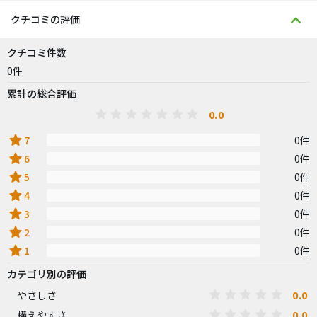
クチコミの評価
クチコミ件数
0件
累計の総合評価
0.0
star
7
0件
star
6
0件
star
5
0件
star
4
0件
star
3
0件
star
2
0件
star
1
0件
カテゴリ別の評価
0.0
やさしさ
0.0
構えやすさ