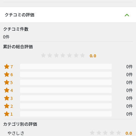
クチコミの評価
クチコミ件数
0件
累計の総合評価
0.0
star
7
0件
star
6
0件
star
5
0件
star
4
0件
star
3
0件
star
2
0件
star
1
0件
カテゴリ別の評価
0.0
やさしさ