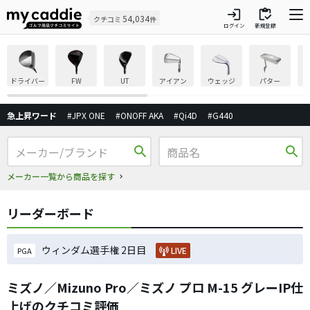
login
inventory
54,034
クチコミ
件
ログイン
新規登録
ドライバー
FW
UT
アイアン
ウェッジ
パター
急上昇ワード
#JPX ONE
#ONOFF AKA
#Qi4D
#G440
search
search
メーカー一覧から商品を探す
リーダーボード
ウィンダム選手権 2日目
LIVE
PGA
ミズノ／Mizuno Pro／ミズノ プロ M-15 グレーIP仕
上げのクチコミ評価