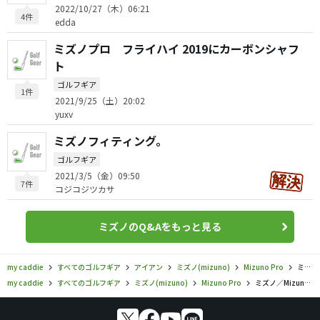
2022/10/27（木）06:21
4件
edda
ミズノプロ フライハイ 2019にカーボンシャフ
ト
ゴルフギア
1件
2021/9/25（土）20:02
yuxv
ミズノフィティング。
ゴルフギア
2021/3/5（金）09:50
7件
コジコジツカサ
ミズノのQ&Aをもっと見る
my caddie
すべてのゴルフギア
アイアン
ミズノ(mizuno)
Mizuno Pro
ミズノ／Mizuno Pro／ミズノ プロ M-15 グレーIP仕上げの口コミ評価
my caddie
すべてのゴルフギア
ミズノ(mizuno)
Mizuno Pro
ミズノ／Mizuno Pro／ミズノ プロ M-15 グレーIP仕上げの口コミ評価