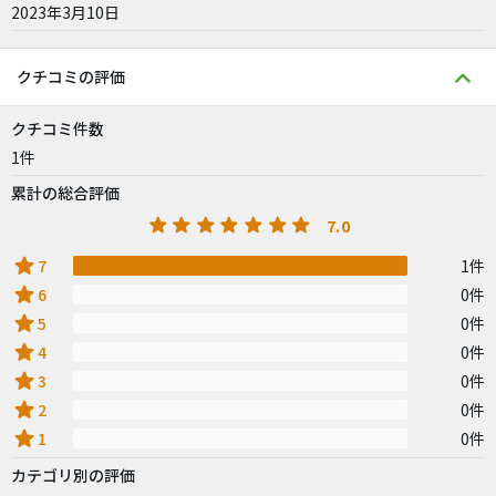
2023年3月10日
クチコミの評価
クチコミ件数
1件
累計の総合評価
7.0
star
7
1件
star
6
0件
star
5
0件
star
4
0件
star
3
0件
star
2
0件
star
1
0件
カテゴリ別の評価