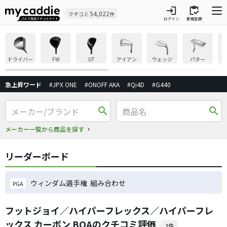
login
inventory
54,022
クチコミ
件
ログイン
新規登録
ドライバー
FW
UT
アイアン
ウェッジ
パター
急上昇ワード
#JPX ONE
#ONOFF AKA
#Qi4D
#G440
search
search
メーカー一覧から商品を探す
リーダーボード
ウィンダム選手権 組み合わせ
PGA
フットジョイ／ハイパーフレックス／ハイパーフレ
ックス カーボン BOAのクチコミ評価
1件