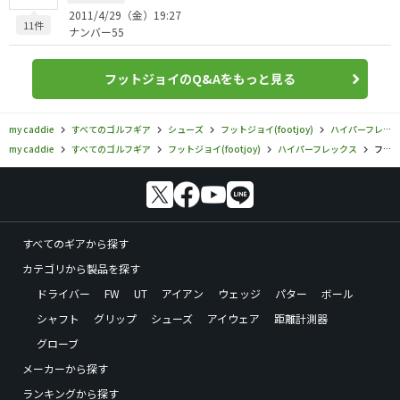
2011/4/29（金）19:27
11件
ナンバー55
フットジョイのQ&Aをもっと見る
my caddie
すべてのゴルフギア
シューズ
フットジョイ(footjoy)
ハイパーフレックス
my caddie
すべてのゴルフギア
フットジョイ(footjoy)
ハイパーフレックス
フットジョイ／ハイパーフレックス／ハイパーフレックス カーボン BOAの口コミ評価
すべてのギアから探す
カテゴリから製品を探す
ドライバー
FW
UT
アイアン
ウェッジ
パター
ボール
シャフト
グリップ
シューズ
アイウェア
距離計測器
グローブ
メーカーから探す
ランキングから探す