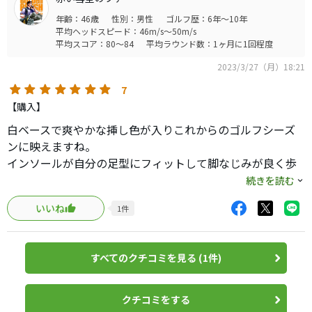
年齢：46歳
性別：男性
ゴルフ歴：6年～10年
平均ヘッドスピード：46m/s～50m/s
平均スコア：80～84
平均ラウンド数：1ヶ月に1回程度
2023/3/27（月）18:21
7
【購入】
白ベースで爽やかな挿し色が入りこれからのゴルフシーズ
ンに映えますね。
インソールが自分の足型にフィットして脚なじみが良く歩
きやすく疲れにくい。
続きを読む
BOAのフィット感も良く、グリップ力も全く問題なし。
いいね
1
件
ワイドラストなので普段よりワンサイズダウンでも履ける
かと思います。
すべてのクチコミを見る (1件)
クチコミをする