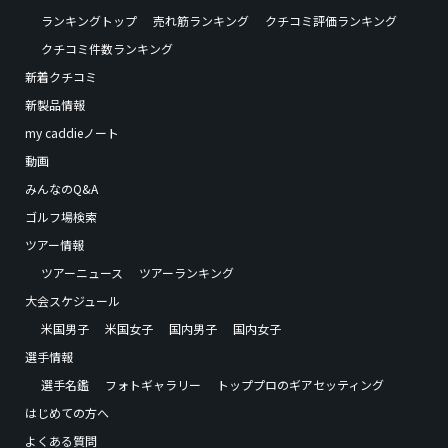
ランキングトップ
売れ筋ランキング
クチコミ評価ランキング
クチコミ件数ランキング
新着クチコミ
新製品情報
my caddieノート
動画
みんなのQ&A
ゴルフ場検索
ツアー情報
ツアーニュース
ツアーランキング
大会スケジュール
米国男子
米国女子
国内男子
国内女子
選手情報
選手名鑑
フォトギャラリー
トッププロのギアセッティング
はじめての方へ
よくある質問