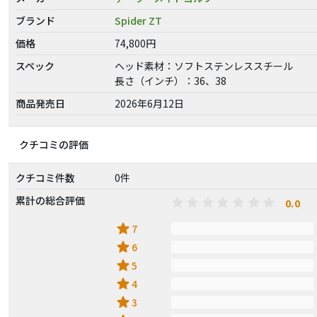
ブランド
Spider ZT
価格
74,800円
スペック
ヘッド素材：ソフトステンレススチール
長さ（インチ）：36、38
商品発売日
2026年6月12日
クチコミの評価
クチコミ件数
0件
累計の総合評価
0.0
star
7
star
6
star
5
star
4
star
3