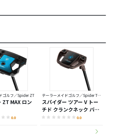
ルフ／Spider ZT
テーラーメイドゴルフ／Spider TOUR TORCHED
ZT MAX ロン
スパイダー ツアー V トー
スパイダー ツア
チド クランクネック パタ
チド トゥルー
ー
ベンド パター
0.0
0.0