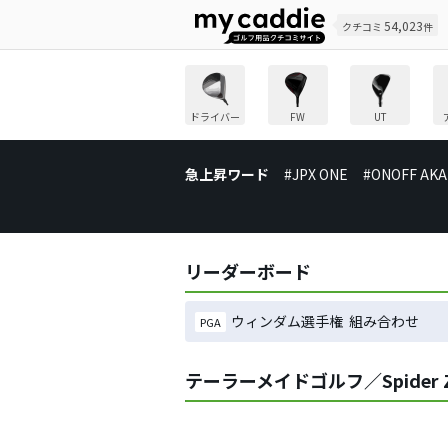
54,023
クチコミ
件
ドライバー
FW
UT
急上昇ワード
#JPX ONE
#ONOFF AKA
リーダーボード
ウィンダム選手権 組み合わせ
PGA
テーラーメイドゴルフ／Spider