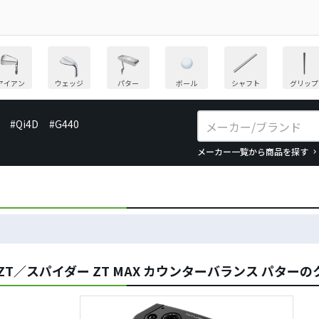
アイアン
ウェッジ
パター
ボール
シャフト
グリップ
#Qi4D
#G440
メーカー一覧から商品を探す
 ZT／スパイダー ZT MAX カウンターバランス パター