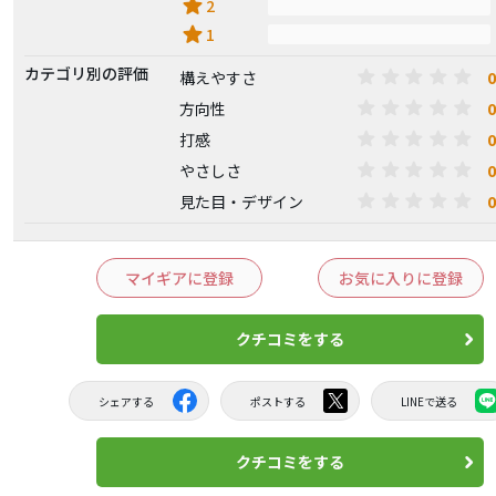
star
2
star
1
カテゴリ別の評価
0
構えやすさ
0
方向性
0
打感
0
やさしさ
0
見た目・デザイン
マイギアに登録
お気に入りに登録
クチコミをする
シェアする
ポストする
LINEで送る
クチコミをする