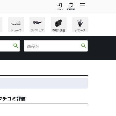
login
inventory
ログイン
新規登録
シューズ
アイウェア
距離計測器
グローブ
search
search
のクチコミ評価