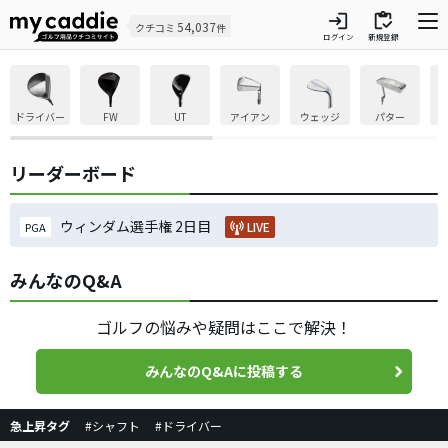
login
inventory
54,037
クチコミ
件
ログイン
新規登録
ドライバー
FW
UT
アイアン
ウェッジ
パター
リーダーボード
ウィンダム選手権 2日目
LIVE
PGA
みんなのQ&A
ゴルフの悩みや疑問はここで解決！
みんなのQ&Aに投稿する
急上昇タグ
#シャフト
#ドライバー