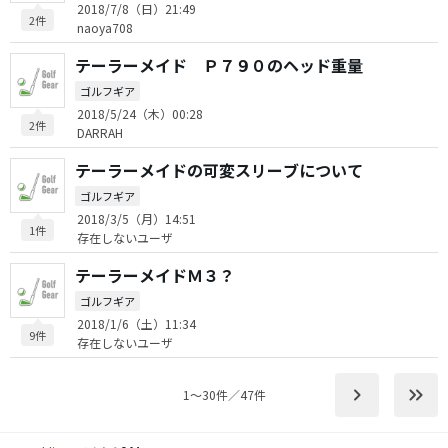
2018/7/8（日）21:49
2件
naoya708
テーラーメイド Ｐ７９０のヘッド重量
ゴルフギア
2018/5/24（木）00:28
2件
DARRAH
テーラーメイドの可変スリーブについて
ゴルフギア
2018/3/5（月）14:51
1件
存在しないユーザ
テーラーメイドＭ３？
ゴルフギア
2018/1/6（土）11:34
9件
存在しないユーザ
keyboard_arrow_right
keyboard_double_arrow_right
1〜30件／47件