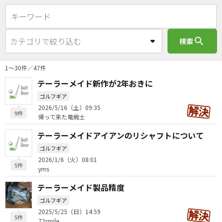
search
検索
1〜30件／47件
テーラーメイド新作が2年おきに
ゴルフギア
2026/5/16（土）09:35
9件
帰って来た竜戦士
テーラーメイドアイアンのリシャフトについて
ゴルフギア
2026/1/6（火）08:01
5件
yms
テーラーメイド製品精度
ゴルフギア
2025/5/25（日）14:59
5件
72smile