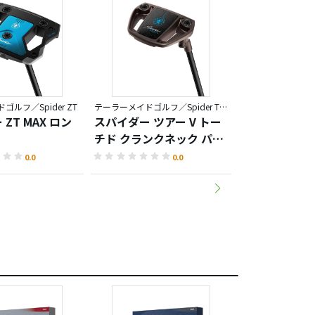
ルフ／Spider ZT
テーラーメイドゴルフ／Spider TOUR TORCHED
ZT MAX ロン
スパイダー ツアー V トー
スパイダー ツア
チド クランクネック パタ
チド トゥルー
ー
ベンド パター
0.0
0.0