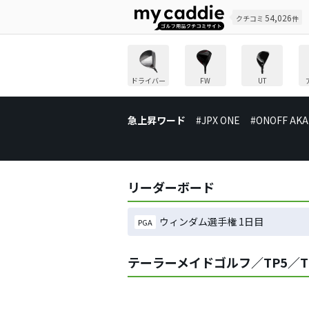
54,026
クチコミ
件
ドライバー
FW
UT
急上昇ワード
#JPX ONE
#ONOFF AKA
リーダーボード
ウィンダム選手権 1日目
PGA
テーラーメイドゴルフ／TP5／T