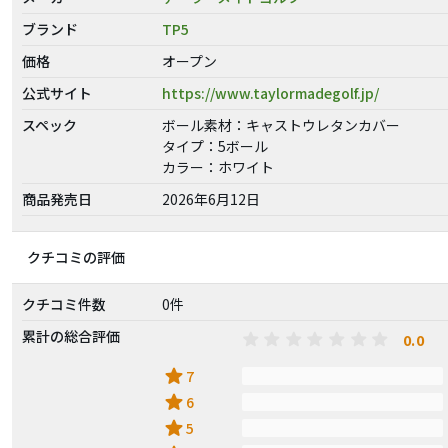
ブランド
TP5
価格
オープン
公式サイト
https://www.taylormadegolf.jp/
スペック
ボール素材：キャストウレタンカバー
タイプ：5ボール
カラー：ホワイト
商品発売日
2026年6月12日
クチコミの評価
クチコミ件数
0件
累計の総合評価
0.0
star
7
star
6
star
5