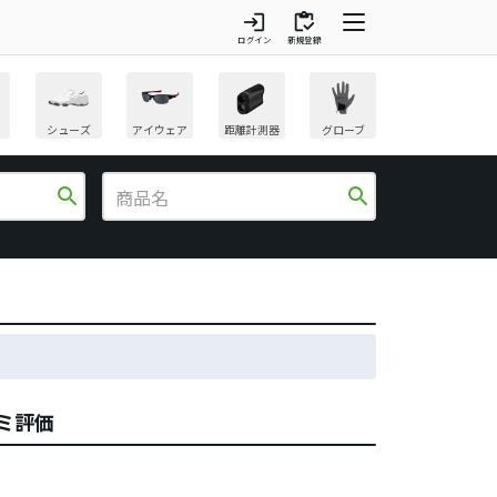
login
inventory
ログイン
新規登録
シューズ
アイウェア
距離計測器
グローブ
search
search
コミ評価