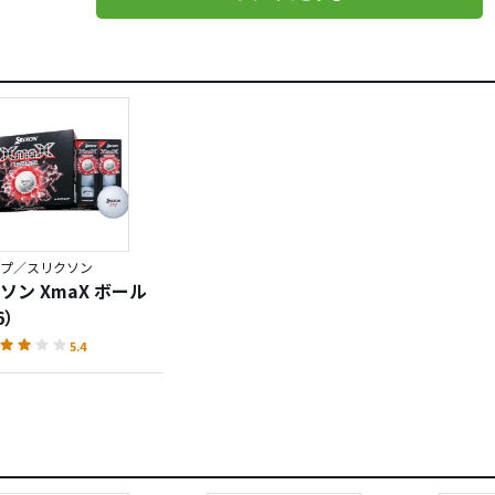
プ／スリクソン
ソン XmaX ボール
6）
5.4