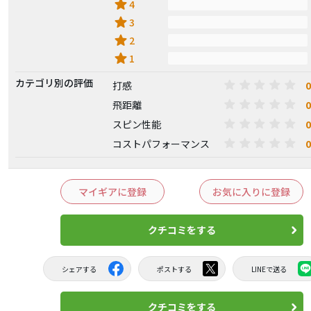
star
4
star
3
star
2
star
1
カテゴリ別の評価
0
打感
0
飛距離
0
スピン性能
0
コストパフォーマンス
マイギアに登録
お気に入りに登録
クチコミをする
シェアする
ポストする
LINEで送る
クチコミをする