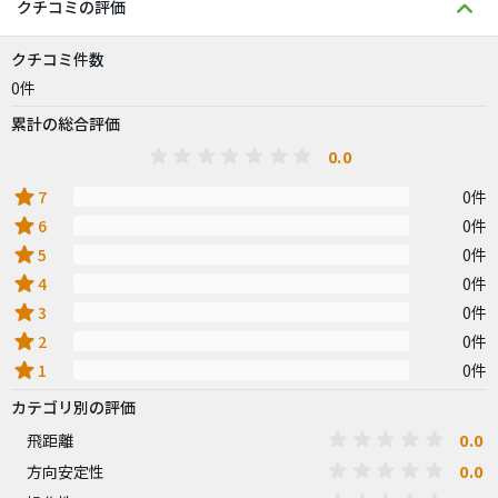
クチコミの評価
クチコミ件数
0件
累計の総合評価
0.0
star
7
0件
star
6
0件
star
5
0件
star
4
0件
star
3
0件
star
2
0件
star
1
0件
カテゴリ別の評価
0.0
飛距離
0.0
方向安定性