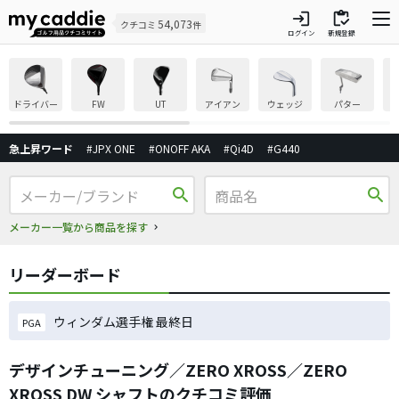
login
inventory
54,073
クチコミ
件
ログイン
新規登録
ドライバー
FW
UT
アイアン
ウェッジ
パター
急上昇ワード
#JPX ONE
#ONOFF AKA
#Qi4D
#G440
search
search
メーカー一覧から商品を探す
リーダーボード
ウィンダム選手権 最終日
PGA
デザインチューニング／ZERO XROSS／ZERO
XROSS DW シャフトのクチコミ評価