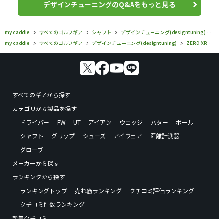
デザインチューニングのQ&Aをもっと見る
my caddie
すべてのゴルフギア
シャフト
デザインチューニング(designtuning)
Z
my caddie
すべてのゴルフギア
デザインチューニング(designtuning)
ZERO XROSS
すべてのギアから探す
カテゴリから製品を探す
ドライバー
FW
UT
アイアン
ウェッジ
パター
ボール
シャフト
グリップ
シューズ
アイウェア
距離計測器
グローブ
メーカーから探す
ランキングから探す
ランキングトップ
売れ筋ランキング
クチコミ評価ランキング
クチコミ件数ランキング
新着クチコミ