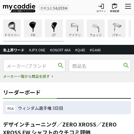
login
inventory
54,059
クチコミ
件
ログイン
新規登録
ドライバー
FW
UT
アイアン
ウェッジ
パター
急上昇ワード
#JPX ONE
#ONOFF AKA
#Qi4D
#G440
search
search
メーカー一覧から商品を探す
リーダーボード
ウィンダム選手権 3日目
PGA
デザインチューニング／ZERO XROSS／ZERO
XROSS FW シャフトのクチコミ評価