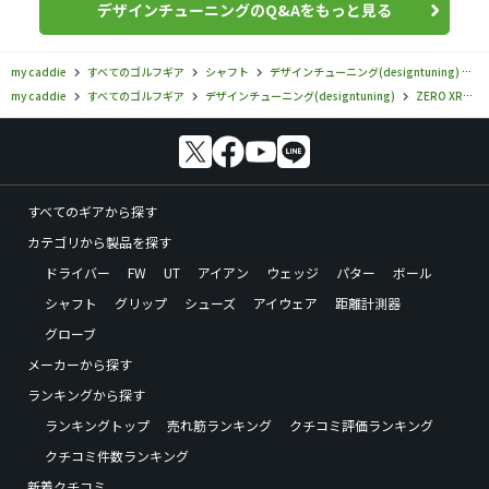
デザインチューニングのQ&Aをもっと見る
my caddie
すべてのゴルフギア
シャフト
デザインチューニング(designtuning)
Z
my caddie
すべてのゴルフギア
デザインチューニング(designtuning)
ZERO XROSS
すべてのギアから探す
カテゴリから製品を探す
ドライバー
FW
UT
アイアン
ウェッジ
パター
ボール
シャフト
グリップ
シューズ
アイウェア
距離計測器
グローブ
メーカーから探す
ランキングから探す
ランキングトップ
売れ筋ランキング
クチコミ評価ランキング
クチコミ件数ランキング
新着クチコミ