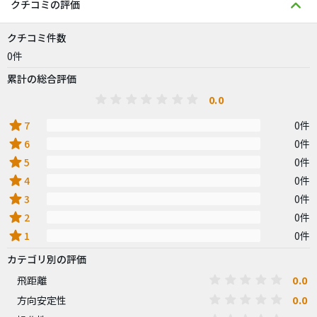
クチコミの評価
クチコミ件数
0件
累計の総合評価
0.0
star
7
0件
star
6
0件
star
5
0件
star
4
0件
star
3
0件
star
2
0件
star
1
0件
カテゴリ別の評価
0.0
飛距離
0.0
方向安定性