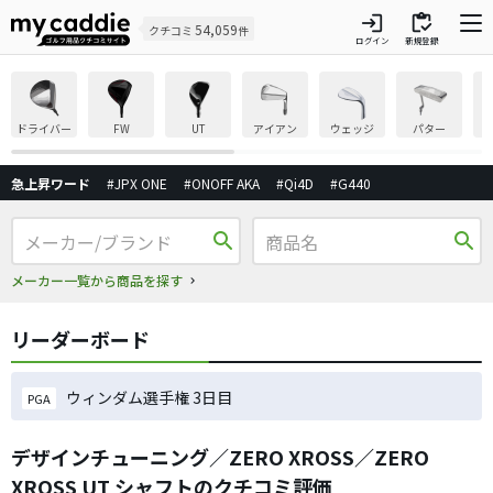
login
inventory
54,059
クチコミ
件
ログイン
新規登録
ドライバー
FW
UT
アイアン
ウェッジ
パター
急上昇ワード
#JPX ONE
#ONOFF AKA
#Qi4D
#G440
search
search
メーカー一覧から商品を探す
リーダーボード
ウィンダム選手権 3日目
PGA
デザインチューニング／ZERO XROSS／ZERO
XROSS UT シャフトのクチコミ評価