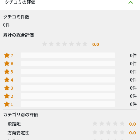
クチコミの評価
クチコミ件数
0件
累計の総合評価
0.0
star
7
0件
star
6
0件
star
5
0件
star
4
0件
star
3
0件
star
2
0件
star
1
0件
カテゴリ別の評価
0.0
飛距離
0.0
方向安定性