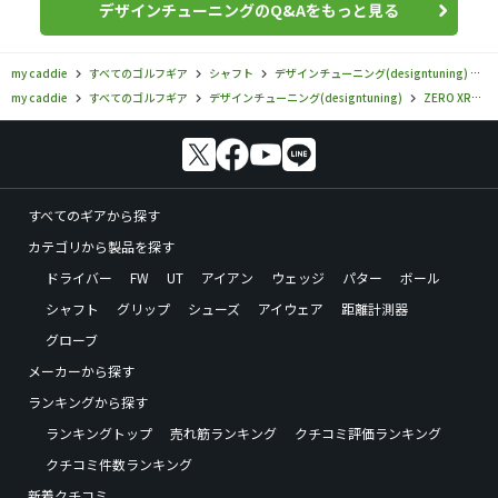
デザインチューニングのQ&Aをもっと見る
my caddie
すべてのゴルフギア
シャフト
デザインチューニング(designtuning)
Z
my caddie
すべてのゴルフギア
デザインチューニング(designtuning)
ZERO XROSS
すべてのギアから探す
カテゴリから製品を探す
ドライバー
FW
UT
アイアン
ウェッジ
パター
ボール
シャフト
グリップ
シューズ
アイウェア
距離計測器
グローブ
メーカーから探す
ランキングから探す
ランキングトップ
売れ筋ランキング
クチコミ評価ランキング
クチコミ件数ランキング
新着クチコミ