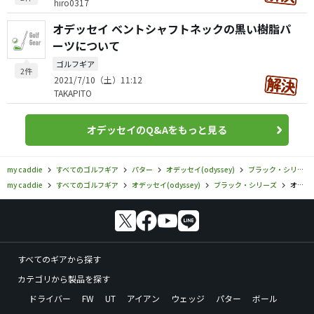
hiro0317
オデッセイ ベントシャフトネックの黒い樹脂パ
ーツについて
ゴルフギア
2件
2021/7/10（土）11:12
TAKAPITO
オデッセイのQ&Aをもっと見る
my caddie
すべてのゴルフギア
パター
オデッセイ(odyssey)
ブラック・シリーズ
my caddie
すべてのゴルフギア
オデッセイ(odyssey)
ブラック・シリーズ
オデッセイ／ブラック・シリーズ／ブラック・シリーズ ツアーデザイン #6の口コミ評価
すべてのギアから探す
カテゴリから製品を探す
ドライバー
FW
UT
アイアン
ウェッジ
パター
ボール