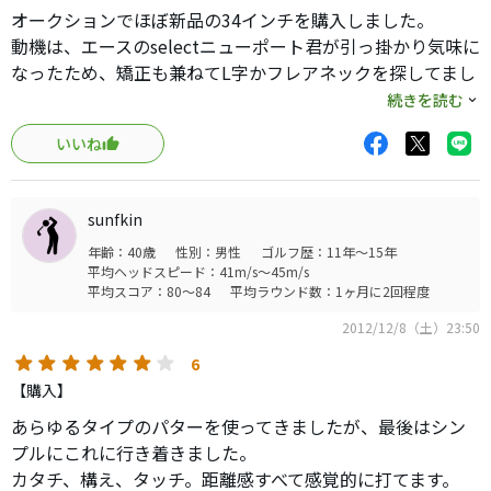
オークションでほぼ新品の34インチを購入しました。
動機は、エースのselectニューポート君が引っ掛かり気味に
なったため、矯正も兼ねてL字かフレアネックを探してまし
た。
続きを読む
#6は、とてもシンプルなヘッドなので、これだ！と思い購
いいね
入。
まず、思ってた以上にヘッドが効いてます。selectも34イン
sunfkin
チでHEAVYモデルなので重いですが、シャフトも重めのも
年齢：40歳
性別：男性
ゴルフ歴：11年～15年
のにリシャフトしてますので、バランスが違います。#6は
平均ヘッドスピード：41m/s～45m/s
結構ヘッド効き気味。
平均スコア：80～84
平均ラウンド数：1ヶ月に2回程度
2012/12/8（土）23:50
ストロークは、ネックの形状なのか、振り子でもパンチで
も、どちらも対応できそう。アドレスした感じではネック
6
の位置も全く気にならずとても構え易いです。打感はselect
【購入】
に似ていますが、軟鉄の影響か少し重めに感じます。select
あらゆるタイプのパターを使ってきましたが、最後はシン
は柔らかくて爽快、#6は柔らかくて濃厚。と言った感じ。
プルにこれに行き着きました。
カタチ、構え、タッチ。距離感すべて感覚的に打てます。