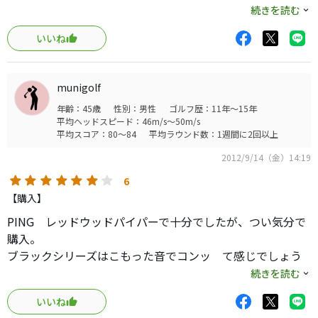
転がりに関しては、私のストロークではselectの方が若干
方向性もミスはミス通りに。素直なパターです。
続きを読む
いい。
#6は球が重い感じで、出足の早さというより慣性で転がっ
いいね
ていく感じ。
転がるボールの後ろ姿が全然違います。
どちらも優越つけがたいですね。メーカーの違いが顕著で
munigolf
面白いです。
年齢：45歳
性別：男性
ゴルフ歴：11年～15年
平均ヘッドスピード：46m/s～50m/s
平均スコア：80～84
平均ラウンド数：1週間に2回以上
既に4年が経過しているモデルですが、とても良いパターだ
と思います。
2012/9/14（金）14:19
ヘッドカバーもカッコいい。マグネット式はとっても便利
6
ですね。
【購入】
PING レッドウッドパイパーで十分でしたが、つい気分で
#9にしなくて良かったです。L字マレットは以前に使ってい
購入。
ましたがストロークのイメージが出ないんです。
ブラックシリーズはこもった音でコンッ て感じでしょう
私のヘッポコなイメージは基本的には振り子ストロークな
か。
のでL字だと全くイメージが湧かない。その点、#6はヘッド
続きを読む
レッドウッドはカツッ でも柔らかい感触。
の重さでゆったりとストロークできていいです。「お先
いいね
打感はどちらも柔らかく文句ありません、最近はインサー
に」の距離も、サイトドットがあるので安心感があります