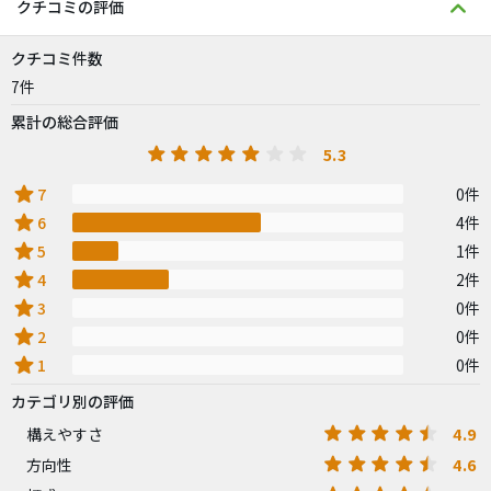
クチコミの評価
クチコミ件数
7件
累計の総合評価
5.3
star
7
0件
star
6
4件
star
5
1件
star
4
2件
star
3
0件
star
2
0件
star
1
0件
カテゴリ別の評価
4.9
構えやすさ
4.6
方向性