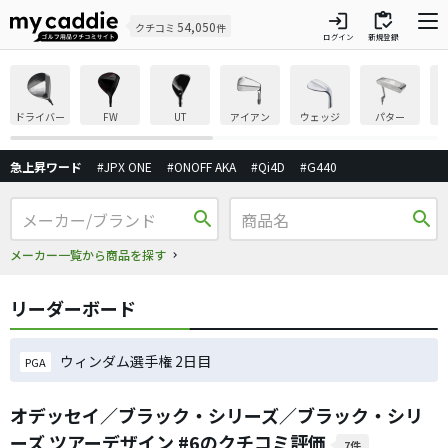
login
inventory
54,050
クチコミ
件
ログイン
新規登録
ドライバー
FW
UT
アイアン
ウェッジ
パター
急上昇ワード
#JPX ONE
#ONOFF AKA
#Qi4D
#G440
search
search
メーカー一覧から商品を探す
リーダーボード
ウィンダム選手権 2日目
PGA
オデッセイ／ブラック・シリーズ／ブラック・シリ
ーズ ツアーデザイン #6のクチコミ評価
7件