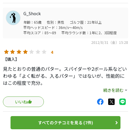
トの入った
し、ロングパットはヘッド自体にスクエア感があるので、
物だとミスしたときのフィードバックが鈍く思います。
構え易い。
G_Shock
少しパターが上手くなったので、こういった繊細なパター
年齢：65歳
性別：男性
ゴルフ歴：21年以上
のほうに好みがシフトしてきました。
オススメですよ！
平均ヘッドスピード：36m/s～40m/s
オートマチックなパターも所有してますが、こっちのほう
といいつつ、selectニューポート1.5を買う決意が固まりま
平均スコア：85～89
平均ラウンド数：1年に2、3回程度
が断然 打ってて面白いです。
した（笑
2012/8/31（金）15:28
操作性は機敏に働いてくれますが、はっきりいって易しい
パターではないです。
4
がイメージのとおり打って入ったときの快感はやっぱりい
【購入】
いですね。
見たとおりの普通のパター。スパイダーや2ボール系などい
わゆる「よく転がる、入るパター」ではないが、性能的に
はこの程度で充分。
今回、後継モデルであるProtypeTourシリーズも検討した
続きを読む
が、特に進化しているとも、差があるとも思えず、売れ残
いいね
っていて安かったBlackシリーズにした。
軟鉄アイアンのような打感、そして、WhiteIceなど一般の
オデッセイ商品よりも丁寧な造り、が気に入っている。
すべてのクチコミを見る (7件)