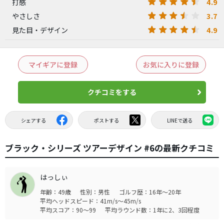
4.9
打感
3.7
やさしさ
4.9
見た目・デザイン
マイギアに登録
お気に入りに登録
クチコミをする
シェアする
ポストする
LINEで送る
ブラック・シリーズ ツアーデザイン #6の最新クチコミ
はっしぃ
年齢：49歳
性別：男性
ゴルフ歴：16年～20年
平均ヘッドスピード：41m/s～45m/s
平均スコア：90～99
平均ラウンド数：1年に2、3回程度