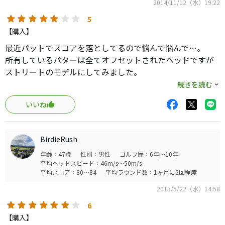
2014/11/12（水）19:22
5
【購入】
最近パットでスコアを落としてるので悩んで悩んで…。
所有しているパターは全てオフセットされたヘッドですが
ストリートのモデルにしてみました。
購入はヤフオクなので試打なしのギャンブル！
続きを読む
自宅のマットでは良い転がりでしたので実戦が楽しみで
いいね
す。
それと、片落ちなのと人気モデルではない？ので、購入価
格￥8000位とそれほど財布には響かないのが素晴らしい！
BirdieRush
パターはプレイヤーさんの感性なので初心者から上級者ま
年齢：47歳
性別：男性
ゴルフ歴：6年～10年
で、どのモデルも当てはまると思いますので一応初心者か
平均ヘッドスピード：46m/s～50m/s
らにしてみました。
平均スコア：80～84
平均ラウンド数：1ヶ月に2回程度
2013/5/22（水）14:58
6
【購入】