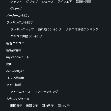
シャフト
グリップ
シューズ
アイウェア
距離計測器
グローブ
メーカーから探す
ランキングから探す
ランキングトップ
売れ筋ランキング
クチコミ評価ランキング
クチコミ件数ランキング
新着クチコミ
新製品情報
my caddieノート
動画
みんなのQ&A
ゴルフ場検索
ツアー情報
ツアーニュース
ツアーランキング
大会スケジュール
米国男子
米国女子
国内男子
国内女子