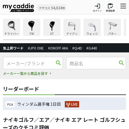
login
inventory
54,024
クチコミ
件
ログイン
新規登録
ドライバー
FW
UT
アイアン
ウェッジ
パター
急上昇ワード
#JPX ONE
#ONOFF AKA
#Qi4D
#G440
search
search
メーカー一覧から商品を探す
リーダーボード
ウィンダム選手権 1日目
LIVE
PGA
ナイキゴルフ／エア／ナイキ エア レート ゴルフシュ
ーズのクチコミ評価