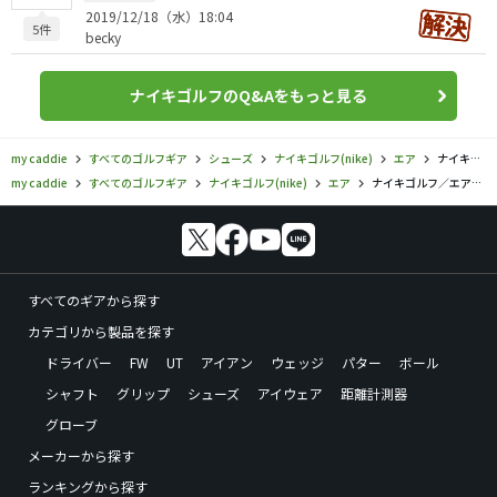
2019/12/18（水）18:04
5件
becky
ナイキゴルフのQ&Aをもっと見る
my caddie
すべてのゴルフギア
シューズ
ナイキゴルフ(nike)
エア
ナイキゴルフ／エア／ナイキ エア レート ゴルフシューズの口コミ評価
my caddie
すべてのゴルフギア
ナイキゴルフ(nike)
エア
ナイキゴルフ／エア／ナイキ エア レート ゴルフシューズの口コミ評価
すべてのギアから探す
カテゴリから製品を探す
ドライバー
FW
UT
アイアン
ウェッジ
パター
ボール
シャフト
グリップ
シューズ
アイウェア
距離計測器
グローブ
メーカーから探す
ランキングから探す