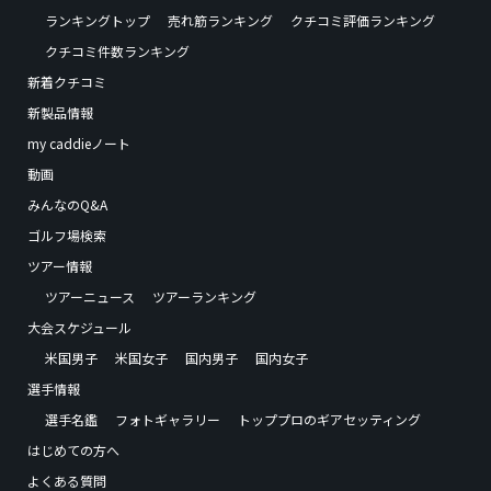
ランキングトップ
売れ筋ランキング
クチコミ評価ランキング
クチコミ件数ランキング
新着クチコミ
新製品情報
my caddieノート
動画
みんなのQ&A
ゴルフ場検索
ツアー情報
ツアーニュース
ツアーランキング
大会スケジュール
米国男子
米国女子
国内男子
国内女子
選手情報
選手名鑑
フォトギャラリー
トッププロのギアセッティング
はじめての方へ
よくある質問