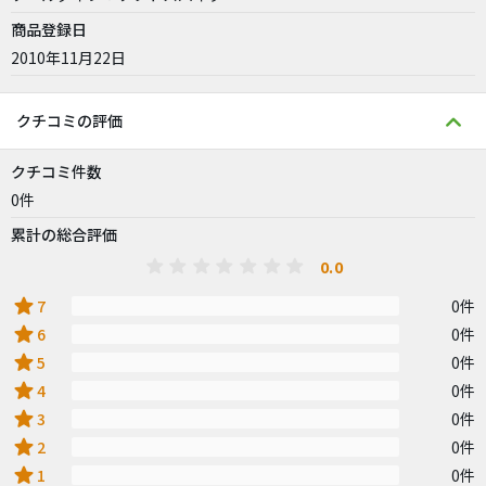
商品登録日
2010年11月22日
クチコミの評価
クチコミ件数
0件
累計の総合評価
0.0
star
7
0件
star
6
0件
star
5
0件
star
4
0件
star
3
0件
star
2
0件
star
1
0件