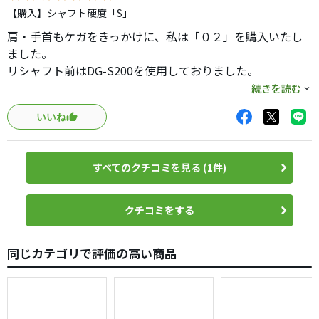
【購入】シャフト硬度「S」
肩・手首もケガをきっかけに、私は「０２」を購入いたし
ました。
リシャフト前はDG-S200を使用しておりました。
続きを読む
友人の勧めで、カーボンシャフトにしたらどうか？
いいね
と言われ、リシャフトをしました。
クレイジーだけに、価格もクレイジーでしたが、購入して
正解でした。
すべてのクチコミを見る (1件)
３６歳でカーボンシャフトにするのは、周りの目が少々、
気になりましたがクレイジーのシャフトということで格好
クチコミをする
も良く、注目度もあり、普通に移行できました。
同じカテゴリで評価の高い商品
実際のショットですが、トップでタメを作り、ドーン！
最高です。
トーダウンすることもなく、中弾道の強いボールが発射さ
れます。