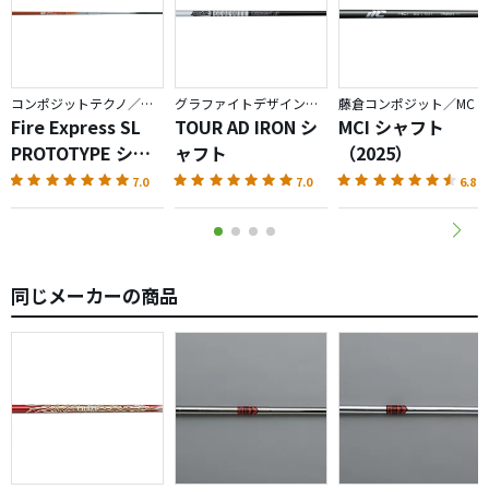
ドライバーからショートアイアンまでがクレイジーです
が、
なぜが大きく曲がることがなく、棒玉が発射できます。
コンポジットテクノ／ファイアーエクスプレス
グラファイトデザイン／TOUR AD
藤倉コンポジット／MC
若干ですが、柔らく感じるため
Fire Express SL
TOUR AD IRON シ
MCI シャフト
１ランク、フレックスを硬く設定した方が良いと思いま
PROTOTYPE シャ
ャフト
（2025）
す。
フト
7.0
7.0
6.8
早くから、カーボンにしておけば良かった・・・（笑
同じメーカーの商品