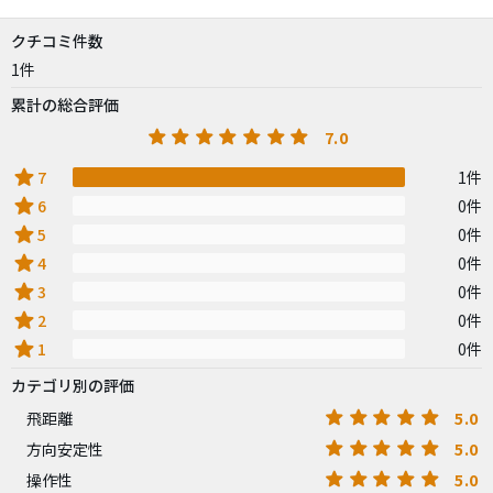
クチコミ件数
1件
累計の総合評価
7.0
star
7
1件
star
6
0件
star
5
0件
star
4
0件
star
3
0件
star
2
0件
star
1
0件
カテゴリ別の評価
5.0
飛距離
5.0
方向安定性
5.0
操作性