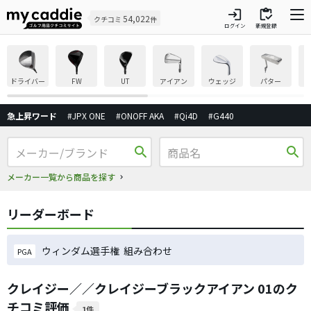
login
inventory
54,022
クチコミ
件
ログイン
新規登録
ドライバー
FW
UT
アイアン
ウェッジ
パター
急上昇ワード
#JPX ONE
#ONOFF AKA
#Qi4D
#G440
search
search
メーカー一覧から商品を探す
リーダーボード
ウィンダム選手権 組み合わせ
PGA
クレイジー／／クレイジーブラックアイアン 01のク
チコミ評価
1件