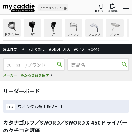
login
inventory
54,043
クチコミ
件
ログイン
新規登録
ドライバー
FW
UT
アイアン
ウェッジ
パター
急上昇ワード
#JPX ONE
#ONOFF AKA
#Qi4D
#G440
search
search
メーカー一覧から商品を探す
リーダーボード
ウィンダム選手権 2日目
PGA
カタナゴルフ／SWORD／SWORD X-450ドライバー
のクチコミ評価