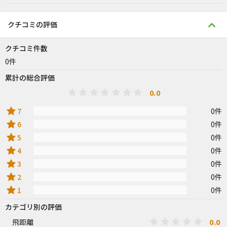
クチコミの評価
クチコミ件数
0件
累計の総合評価
0.0
star
7
0件
star
6
0件
star
5
0件
star
4
0件
star
3
0件
star
2
0件
star
1
0件
カテゴリ別の評価
0.0
飛距離