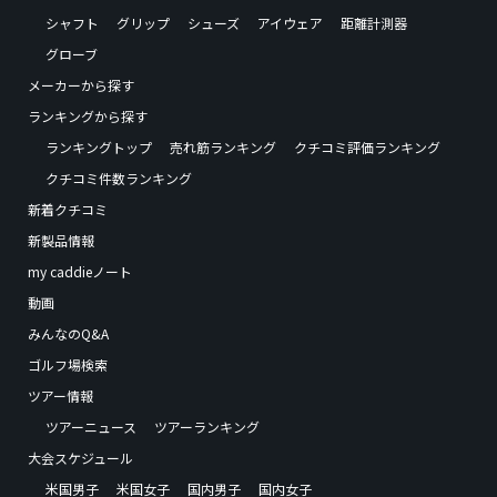
シャフト
グリップ
シューズ
アイウェア
距離計測器
グローブ
メーカーから探す
ランキングから探す
ランキングトップ
売れ筋ランキング
クチコミ評価ランキング
クチコミ件数ランキング
新着クチコミ
新製品情報
my caddieノート
動画
みんなのQ&A
ゴルフ場検索
ツアー情報
ツアーニュース
ツアーランキング
大会スケジュール
米国男子
米国女子
国内男子
国内女子