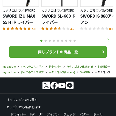
カタナゴルフ／SWORD
カタナゴルフ／SWORD
カタナゴルフ／SWORD
SWORD iZU MAX
SWORD SL-600 ド
SWORD K-888アイ
55 Hiドライバー
ライバー
アン
7.0
4.5
0.0
同じブランドの商品一覧
my caddie
すべてのゴルフギア
ドライバー
カタナゴルフ(katana)
SWORD
カ
my caddie
すべてのゴルフギア
カタナゴルフ(katana)
SWORD
カタナゴルフ／SWORD／SWORD X-450ドライバーの口コミ評価
すべてのギアから探す
カテゴリから製品を探す
ドライバー
FW
UT
アイアン
ウェッジ
パター
ボール