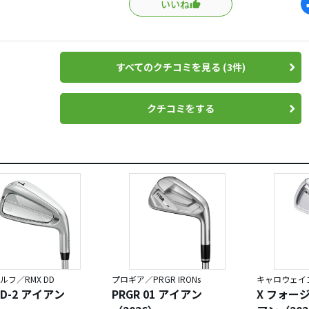
いいね
キャビティーアイアンやら優しいアイアンは使えなくなるから
ンが使い尽くせなくなったらゴルフの辞め時と決めている。そ
すべてのクチコミを見る (3件)
クチコミをする
ルフ／RMX DD
プロギア／PRGR IRONs
キャロウェイゴ
DD-2 アイアン
PRGR 01 アイアン
X フォー