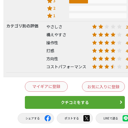
star
3
star
2
star
1
カテゴリ別の評価
2
やさしさ
4
構えやすさ
4
操作性
4
打感
4
方向性
3
コストパフォーマンス
マイギアに登録
お気に入りに登録
クチコミをする
シェアする
ポストする
LINEで送る