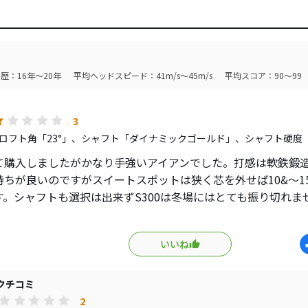
歴：16年～20年
平均ヘッドスピード：41m/s～45m/s
平均スコア：90～99
3
ロフト角「23°」、シャフト「ダイナミックゴールド」、シャフト硬度「
て購入しましたがかなり手強いアイアンでした。打感は軟鉄鍛
持ちが良いのですがスイートスポットは狭く芯を外せば10&〜1
す。シャフトも選択は出来ずS300は冬場にはとても振り切れま
の穏やかな季節に気持ち良くラウンド出来る時にしか使えない
いいね
クチコミ
2