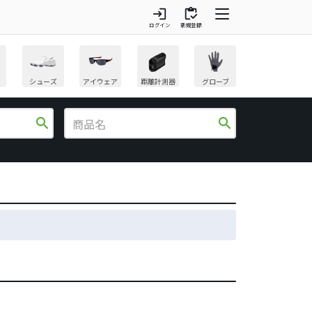
login
inventory
ログイン
新規登録
シューズ
アイウェア
距離計測器
グローブ
search
search