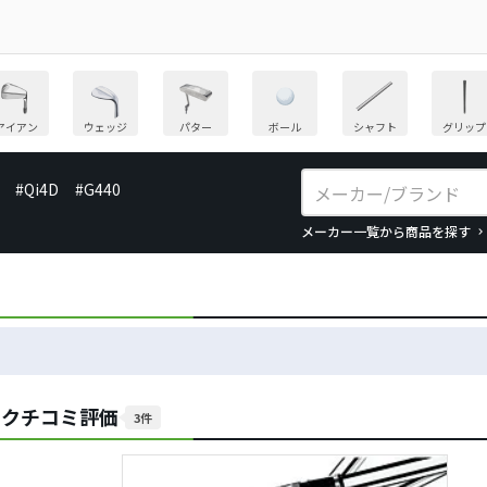
アイアン
ウェッジ
パター
ボール
シャフト
グリップ
#Qi4D
#G440
メーカー一覧から商品を探す
のクチコミ評価
3件