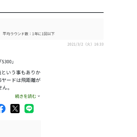
平均ラウンド数：1年に1回以下
2021/3/2（火）16:33
S300」
造という事もありか
5ヤードは飛距離が
せん。
代物でした。
続きを読む