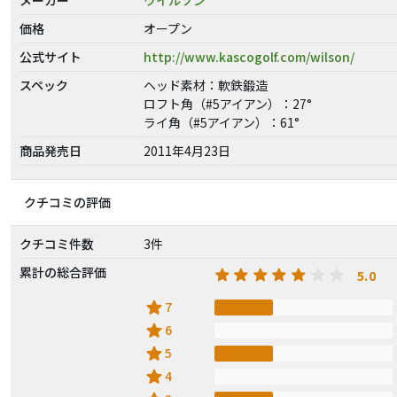
価格
オープン
公式サイト
http://www.kascogolf.com/wilson/
スペック
ヘッド素材：軟鉄鍛造
ロフト角（#5アイアン）：27°
ライ角（#5アイアン）：61°
商品発売日
2011年4月23日
クチコミの評価
クチコミ件数
3件
累計の総合評価
5.0
star
7
star
6
star
5
star
4