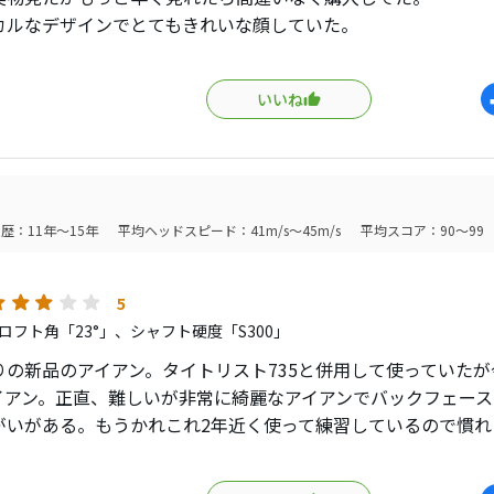
カルなデザインでとてもきれいな顔していた。
ラインも激薄で打つ時は絶対気が抜けないアイアンでした。
がりやすかったが、現在のアイアンでは最上級に難しいアイア
いいね
歴：11年～15年
平均ヘッドスピード：41m/s～45m/s
平均スコア：90～99
5
ロフト角「23°」、シャフト硬度「S300」
りの新品のアイアン。タイトリスト735と併用して使っていた
イアン。正直、難しいが非常に綺麗なアイアンでバックフェー
がいがある。もうかれこれ2年近く使って練習しているので慣れ
ショットが出るのでここぞというときの緊張感はたまらない。
ない（ウィルソン契約プロでも）のもたまらない。ただこのア