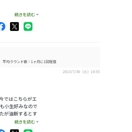
続きを読む
ンだと思う。
平均ラウンド数：1ヶ月に1回程度
2013/7/30（火）10:55
が今ではこちらがエ
スも小生好みなので
たが油断するとす
なにより殆ど誰も持
続きを読む
イアンを使い続けて