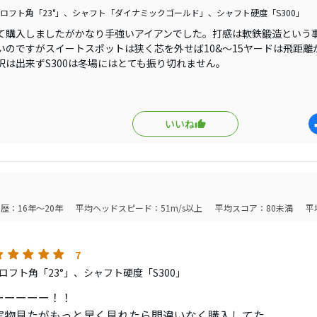
ロフト角「23°」、シャフト「ダイナミックゴールド」、シャフト硬度「S300」
て購入しましたがかなり手強いアイアンでした。打感は軟鉄鍛造という
いのですがスイートスポットは狭く芯を外せば10&〜15ヤードは飛距離
択は出来ずS300は冬場にはとても振り切れません。
の穏やかな季節に気持ち良くラウンド出来る時にしか使えない代物でし
いいね
歴：16年～20年
平均ヘッドスピード：51m/s以上
平均スコア：80未満
平
7
ロフト角「23°」、シャフト硬度「S300」
ーーーーー！！
実物見たがもっと早く見れたら間違いなく購入してた。