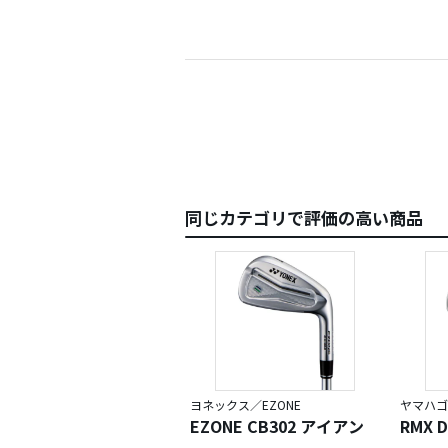
いると
アイア
です。
同じカテゴリで評価の高い商品
ヨネックス／EZONE
ヤマハゴ
EZONE CB302 アイアン
RMX 