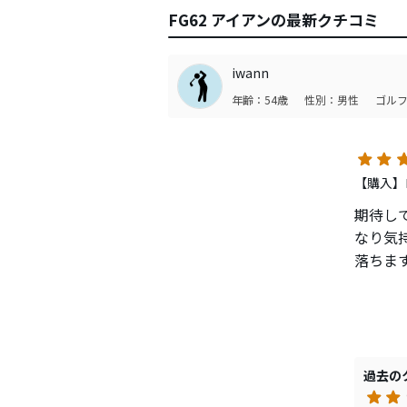
FG62 アイアンの最新クチコミ
iwann
年齢：54歳
性別：男性
ゴルフ
【購入】
期待し
なり気
落ちま
春か秋
過去の