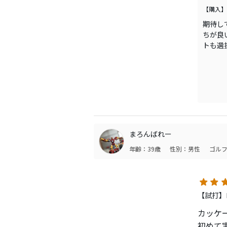
【購入】
期待し
ちが良
トも選
春か秋
まろんばれー
年齢：39歳
性別：男性
ゴルフ
【試打】
カッケ
初めて