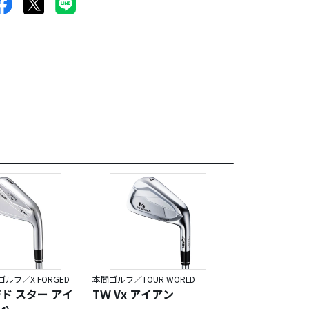
ご注意。小生もこの
う思わせるアイアン
ルフ／X FORGED
本間ゴルフ／TOUR WORLD
ジド スター アイ
TＷ Vx アイアン