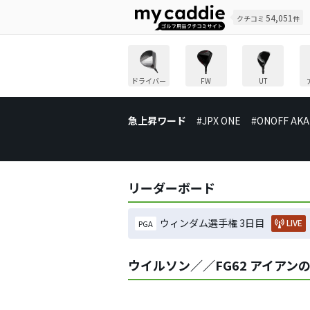
54,051
クチコミ
件
ドライバー
FW
UT
急上昇ワード
#JPX ONE
#ONOFF AKA
リーダーボード
ウィンダム選手権 3日目
LIVE
PGA
ウイルソン／／FG62 アイアン