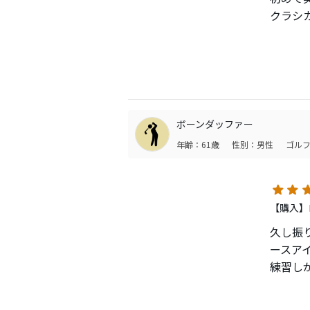
クラシ
トップ
球は上
ボーンダッファー
年齢：61歳
性別：男性
ゴルフ
【購入】
久し振
ースア
練習し
ぐミス
ってい