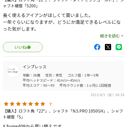
ャフト硬度「S200」
長く使えるアイアンがほしくて買いました。
一年ぐらいになりますが、どうにか満足できるレベルにな
った気がします。
皆さんがコメントしている様に、打感は最高だと思いま
続きを読む
す。そして何よりカッコイイですね。自己満足です
いいね
が・・・
アイアンの練習が何より楽しくなりました。コースでも縦
の距離が合うようになり、たまに出るベタピンがたまりま
インプレッス
せん。
年齢：36歳
性別：男性
ゴルフ歴：1年～3年
平均ヘッドスピード：41m/s～45m/s
平均スコア：90～99
平均ラウンド数：1ヶ月に1回程度
2013/4/5（金）08:34
7
【購入】ロフト角「22°」、シャフト「N.S.PRO 1050GH」、シャフ
ト硬度「S」
X forged09から買い替えです。