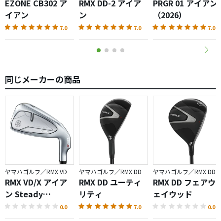
EZONE CB302 ア
RMX DD-2 アイア
PRGR 01 アイアン
イアン
ン
（2026）
7.0
7.0
7.0
同じメーカーの商品
ヤマハゴルフ／RMX VD
ヤマハゴルフ／RMX DD
ヤマハゴルフ／RMX DD
RMX VD/X アイア
RMX DD ユーティ
RMX DD フェアウ
ン Steady
リティ
ェイウッド
Version
0.0
7.0
0.0