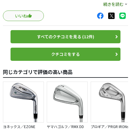
離も打感も悪くなるのが少し気になってました。また、
続きを読む
1050のシャフトだったのですがトップでのしなりが大きく
いいね
てややタイミングが取りにくかったのもありました。２０
１２年モデルはGDOの記事で前年より優しくなったとあり
藤田プロの賞金王モデルでもあるため１年弱で買い換えて
すべてのクチコミを見る (12件)
しまいました（笑）結果は大満足！５０歳手前でDG S200
のデビューですが重さで自然にスイングできます。また、
練習後の肩・腰の疲れが軽減しました。ヘッドは２０１１
クチコミをする
年モデルよりやや小降りでシャープな感じです。また、芯
を多少はずしても飛距離の落ち込みは少なくなったように
同じカテゴリで評価の高い商品
思います。打感は前年モデルの方がいいかな？とも思いま
すが、リカバリーを考えるとこのモデルで充分です。ただ
ピッチンクは前年モデルに比べて少し丸みが増した気がし
ます。前年の角張った形が好きでした。でも買い換えは成
功でした（笑）
ヨネックス／EZONE
ヤマハゴルフ／RMX DD
プロギア／PRGR IRONs