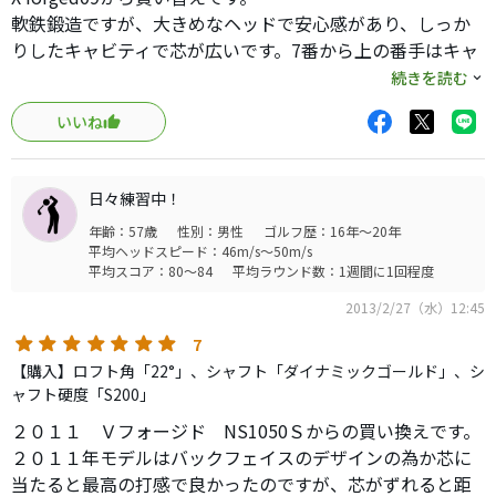
軟鉄鍛造ですが、大きめなヘッドで安心感があり、しっか
りしたキャビティで芯が広いです。7番から上の番手はキャ
ビティが強く伸びのある高い球が打てます。8番から下は丸
続きを読む
みのある形状でやさしく打てます。
いいね
シャフトですが、950より重量感がありますが、球が上がり
やすく扱いやすい印象です。
歴代のVシリーズの中で一番簡単なモデルではないでしょう
日々練習中！
か。
年齢：57歳
性別：男性
ゴルフ歴：16年～20年
おすすめです。
平均ヘッドスピード：46m/s～50m/s
平均スコア：80～84
平均ラウンド数：1週間に1回程度
2013/2/27（水）12:45
7
【購入】ロフト角「22°」、シャフト「ダイナミックゴールド」、シ
ャフト硬度「S200」
２０１１ Ｖフォージド NS1050Ｓからの買い換えです。
２０１１年モデルはバックフェイスのデザインの為か芯に
当たると最高の打感で良かったのですが、芯がずれると距