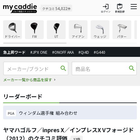
login
inventory
54,022
クチコミ
件
ログイン
新規登録
ドライバー
FW
UT
アイアン
ウェッジ
パター
急上昇ワード
#JPX ONE
#ONOFF AKA
#Qi4D
#G440
search
search
メーカー一覧から商品を探す
リーダーボード
ウィンダム選手権 組み合わせ
PGA
ヤマハゴルフ／inpres X／インプレスX Vフォージド
（2012）のクチコミ評価
12件