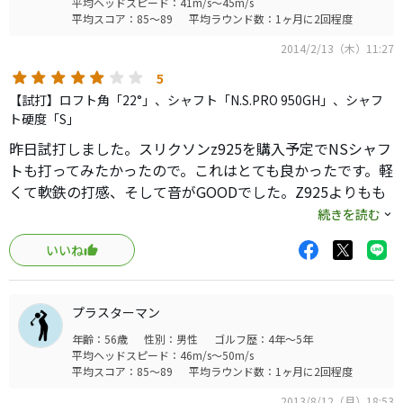
平均ヘッドスピード：41m/s～45m/s
平均スコア：85～89
平均ラウンド数：1ヶ月に2回程度
2014/2/13（木）11:27
5
【試打】ロフト角「22°」、シャフト「N.S.PRO 950GH」、シャフ
ト硬度「S」
昨日試打しました。スリクソンz925を購入予定でNSシャフ
トも打ってみたかったので。これはとても良かったです。軽
くて軟鉄の打感、そして音がGOODでした。Z925よりもも
ちろんソフトですが爽快な感触でした。方向性・飛距離に
続きを読む
優れていると思います。HS〜45までの初心者でも問題無い
いいね
かと思いますし、フォージドの好きな上級者にも良いかと
思います。
プラスターマン
年齢：56歳
性別：男性
ゴルフ歴：4年～5年
平均ヘッドスピード：46m/s～50m/s
平均スコア：85～89
平均ラウンド数：1ヶ月に2回程度
2013/8/12（月）18:53