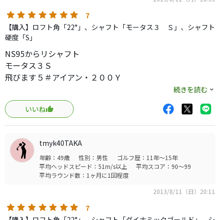
7
【購入】ロフト角「22°」、シャフト「モータス３ Ｓ」、シャフト
硬度「S」
NS95からリシャフト
モータス３Ｓ
飛びます５＃アイアン・２００Ｙ
ビックリ・ヘッドシャフトベストマッチ
続きを読む
今まで難しい５番簡単に上がります。
いいね
平均１９０ｙグリーンの上ピタット止まれば３Ｕと同じで
す
長く愛して行けそうです。
tmyk40TAKA
年齢：49歳
性別：男性
ゴルフ歴：11年～15年
平均ヘッドスピード：51m/s以上
平均スコア：90～99
平均ラウンド数：1ヶ月に1回程度
2013/8/11（日）20:11
7
【購入】ロフト角「22°」、シャフト「ダイナミックゴールド」、シ