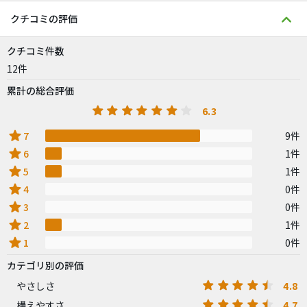
クチコミの評価
クチコミ件数
12件
累計の総合評価
6.3
star
7
9件
star
6
1件
star
5
1件
star
4
0件
star
3
0件
star
2
1件
star
1
0件
カテゴリ別の評価
4.8
やさしさ
4.7
構えやすさ