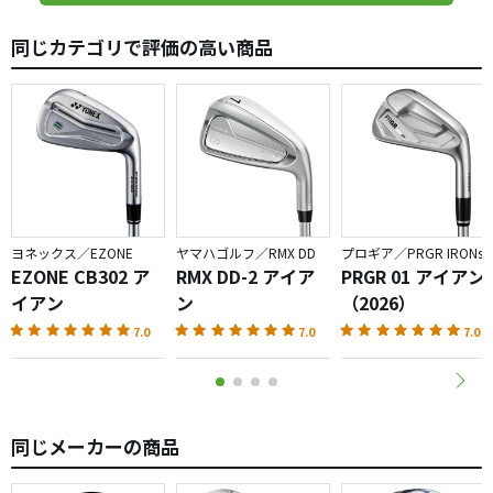
にしました。
同じカテゴリで評価の高い商品
易しいのに、ソールも分厚くなく抜けが良い、競技に出な
い私は、15年後にはコレにしようと思いました。
ヨネックス／EZONE
ヤマハゴルフ／RMX DD
プロギア／PRGR IRONs
EZONE CB302 ア
RMX DD-2 アイア
PRGR 01 アイアン
イアン
ン
（2026）
7.0
7.0
7.0
同じメーカーの商品