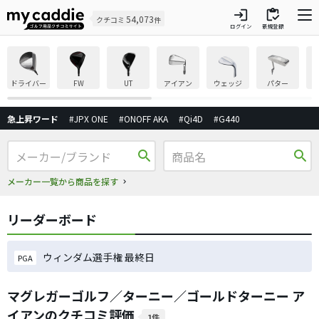
login
inventory
54,073
クチコミ
件
ログイン
新規登録
ドライバー
FW
UT
アイアン
ウェッジ
パター
急上昇ワード
#JPX ONE
#ONOFF AKA
#Qi4D
#G440
search
search
メーカー一覧から商品を探す
リーダーボード
ウィンダム選手権 最終日
PGA
マグレガーゴルフ／ターニー／ゴールドターニー ア
イアンのクチコミ評価
1件