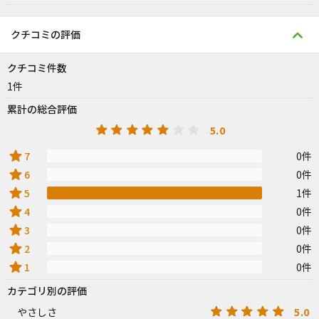
クチコミの評価
クチコミ件数
1件
累計の総合評価
5.0
star
7
0件
star
6
0件
star
5
1件
star
4
0件
star
3
0件
star
2
0件
star
1
0件
カテゴリ別の評価
5.0
やさしさ