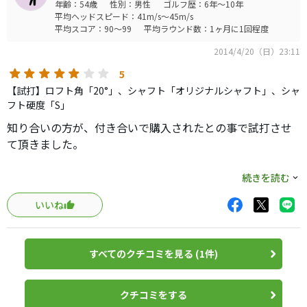
年齢：54歳
性別：男性
ゴルフ歴：6年～10年
平均ヘッドスピード：41m/s～45m/s
平均スコア：90～99
平均ラウンド数：1ヶ月に1回程度
2014/4/20（日）23:11
5
【試打】ロフト角「20°」、シャフト「オリジナルシャフト」、シャ
フト硬度「S」
知り合いの方が、付き合いで購入されたとの事で試打させ
て頂きました。
あまりにも高価なクラブなので、キズを付けてはいけな
続きを読む
い！と思いトップ気味にしか打てませんでしたが、それで
いいね
も何故か球が上がるし距離が出る。笑うしかありません。
アイアンセットで４０万超！しかしルール不適合のため、
ネットでは１０万弱の価格帯ですね。分不相応という事も
すべてのクチコミを見る (1件)
ありますが、これに慣れると他のアイアンは打てないと思
い、何が良かったのか？を振り返った上で、グリップだ！
と思い、今のアイアンのグリップをエリートに交換する事
クチコミをする