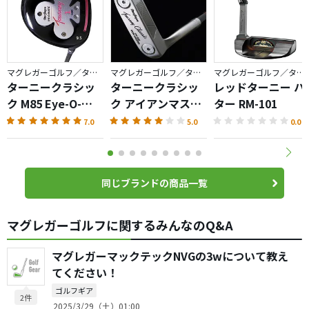
マグレガーゴルフ／ターニー
マグレガーゴルフ／ターニー
マグレガーゴルフ／ターニー
ターニークラシッ
ターニークラシッ
レッドターニー パ
ク M85 Eye-O-
ク アイアンマスタ
ター RM-101
Matic・
ー IM-G5
7.0
5.0
0.0
Celebrating
120th
同じブランドの商品一覧
マグレガーゴルフに関するみんなのQ&A
マグレガーマックテックNVGの3wについて教え
てください！
ゴルフギア
2件
2025/3/29（土）01:00