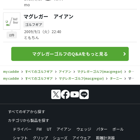
mo
マグレガー アイアン
ゴルフギア
2009/9/1（火）22:40
0件
ともちん
マグレガーゴルフのQ&Aをもっと見る
my caddie
すべてのゴルフギア
アイアン
マグレガーゴルフ(macgregor)
ターニー
my caddie
すべてのゴルフギア
マグレガーゴルフ(macgregor)
ターニー
マグレガーゴルフ／ターニー／ゴールドターニー アイアンの口コミ評価
すべてのギアから探す
カテゴリから製品を探す
ドライバー
FW
UT
アイアン
ウェッジ
パター
ボール
シャフト
グリップ
シューズ
アイウェア
距離計測器