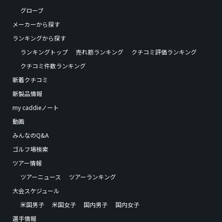
グローブ
メーカーから探す
ランキングから探す
ランキングトップ
売れ筋ランキング
クチコミ評価ランキング
クチコミ件数ランキング
新着クチコミ
新製品情報
my caddieノート
動画
みんなのQ&A
ゴルフ場検索
ツアー情報
ツアーニュース
ツアーランキング
大会スケジュール
米国男子
米国女子
国内男子
国内女子
選手情報