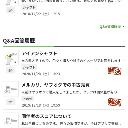
皆さまいつもご回答有難うございます。 他の方の質問も含め、いつも参考にさせて頂いています。 今回はタイトル通りですが、三菱ケミカルのクロカゲXDについて質問です。 先日フィッティングに行った際に勧められたシャフトです。 色々なヘッド、シャフトを試しましたが飛び抜けて安定していました。 飛距離は特筆するものはありませんでしたが、逆球が出ないこと、ミートが安定する点がかなり気に入りました。 そこで色々と調べてみたところ、US仕様のクロカゲデュアルコアTINIというモデルも上記のXDと同じデュアルコアのようです。 説明等を見ても内容が酷似しています。 両者の違い等分かる方いらっしゃいましたら教えて頂けると有り難いです。 宜しくお願い致します。
シャフト
1件
2018/12/22（土）12:15
Q&A質問履歴
Q&A回答履歴
アイアンシャフト
当方素人ですので、色々と購入や試打のイメージでお答えします。 あくまで参考意見として聞き流してください。 modus105は私も使用していましたが、同じようなフィーリングで高さを抑えたいなら一般論ではmodus125が良いのではないでしょうか。 私の勝手なイメージですが、105はそれなりにハリがあるシャフトなので抑えた球はDG等に比べると打ちにくいように思います。 実際にはスイングとの相性だとは思いますが、 上記のmodus125の他には KBS Cテーパー S DGs200 PJX 6.0 あたりが重さと硬さが増すと思います。
シャフト
8件
2020/11/28（土）13:23
メルカリ、ヤフオクでの中古売買
以前はヤフオクで購入をしてましたが、クラブは個体差が有り、結局は何か違うとなり手放す。ということが多かったので購入は中古ショップで試打して結果が良かったら買います。 売るのはメルカリです。 古いモデルは送料も加味すると下取り価格と大差ない場合もあります。 その場合はショップで売ることもありますが 基本はメルカリです。 ネットの新品価格よりも高く売れることもあります。 特に現行モデルで人気のテーラーメイド、タイトリストはかなり高く売れます。
その他
9件
2019/12/18（水）19:59
同伴者のスコアについて
私は全員つける派です。 元々の習慣ですが、今はアプリで登録しています。そんなに面倒と思った事がありません。 これは性格的なものかもしれませんが、再度聞かれてもイラっとすることもありません。 複数でプレーするスポーツですから何事にもお互い様な部分があるので、余程のマナー違反がなければ気にならないです。 質問者様のように自分にストイックなのも全然アリだと思います。 色んな考え方の方と一緒にプレー出来ることがゴルフの１つの楽しみ方かもしれませんね。 何回もスコアを聞くことがストレスになる方もいるんだなと勉強になりました。