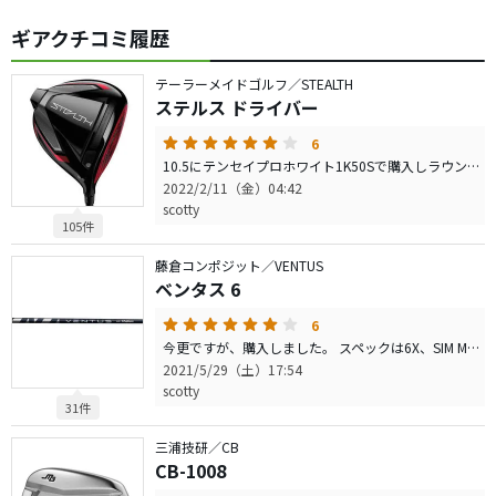
ギアクチコミ履歴
テーラーメイドゴルフ／STEALTH
ステルス ドライバー
6
10.5にテンセイプロホワイト1K50Sで購入しラウンドしました。 総重量308g、バランスD1.5 エースクラブのSIM MAX10.5ツアーAD IZ6Sとの比較です。 シャフトが硬くなった事と特性の違いもあるかもしれません。 ボールはスネルMTB Xです。 球は若干低く、掴まりは弱くなったように感じます。 ヘッドが小ぶりに見え、且つ今までよりも少しアップライトに見えます。こちらの方が構えやすい方もいるように思います。 SIM MAXは良くも悪くもお尻が重く少し鈍重な感覚ですが、ステルスは機敏に動き易く、叩くイメージが湧きやすいかもしれません。 積極的にフェースターンする方よりフェースターンを控えめにしたストレートフェードが打ちやすいように思います。 打感はSIM MAXよりもハッキリとした感触があります。よりインパクトが伝わる？ような感触です。 寛容性はSIM MAXの方が高いです。 特に下部ヒットは弱くなったかなと感じました。 低いティーアップや直ドラを多用するのですが、球が上がりにくくライナー系の弾道になりました。 SIM MAXの半分程の高さです。 肝心の飛距離性能は大差ないように思います。 操作性が高い代わりにミスヒット時はステルスの方が飛びません。 見た目が好みな事と、操作性の良さに価値を感じるので暫く使い続けてみたいと思います。 折角の高い買い物なので何とか使いこなしたいと思います。
2022/2/11（金）04:42
scotty
105件
藤倉コンポジット／VENTUS
ベンタス 6
6
今更ですが、購入しました。 スペックは6X、SIM Max10.5度に45.25で組みました。 当方トラックマンでHS44〜46なのでハードかなと思いましたが、かなり良かったです。 とにかく方向性が良いこと、ヘッドが捻れない。これに尽きるかなと思います。 ヘッドの芯を外してもヘッドが暴れる感じがほぼありません。 私見ですが、なんとなくアイアンぽく打てるような感触があります。 それと程よくしなる為、タイミングが取り易いです。 走り感は少ない為、振らないと飛びませんが、コントロールしたい時には余計なことをしないので非常に実戦なシャフトです。 捕まえてくれる、球を上げてくれるといったシャフトではない為、スイングの相性はあるかもしれません。 そこは注意が必要です。
2021/5/29（土）17:54
scotty
31件
三浦技研／CB
CB-1008