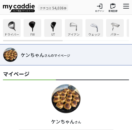
login
inventory
54,036
クチコミ
件
ログイン
新規登録
ドライバー
FW
UT
アイアン
ウェッジ
パター
ケンちゃん
さんのマイページ
マイページ
ケンちゃん
さん