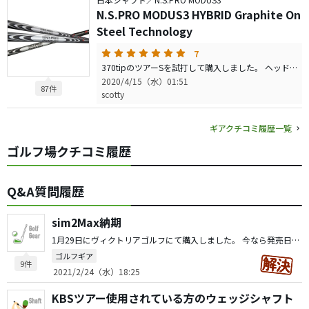
N.S.PRO MODUS3 HYBRID Graphite On
Steel Technology
7
370tipのツアーSを試打して購入しました。 ヘッドはGAPR HIの#4（22）#5（25）です。 硬いと噂のシャフトですが、打てるというより打ちやすく驚きました。 最近スイングを変えたことも影響しているのかもしれませんが、ワッグルでは硬く感じるのに振ると素直というか、しなやかというかとても振りやすいです。 友人にも打ってもらいましたが、人によって好き嫌いがハッキリするかもしれません。 手首を使うタイプ、トップがオーバー気味の方は打ちにくいようです。 今まで、UTではDGAMT、MODUS105、tour AD HY、ns950、ns930、KBSハイブリッド（US）、と色々使ってきましたが、謳い文句通りスチールとカーボンの良いとこ取りでしっかり感としなやかさが共存しています。 ハンドアクションを抑えて振れる方には最高のシャフトだと思います。 フェード、ドローについては癖がないためどちらでも問題なく使えるかと思います。わたしはフッカーですが、ヒッカケが出なくなりました。 そして何よりカッコイイですね！
2020/4/15（水）01:51
87件
scotty
ギアクチコミ履歴一覧
ゴルフ場クチコミ履歴
Q&A質問履歴
sim2Max納期
1月29日にヴィクトリアゴルフにて購入しました。 今なら発売日に間に合います！とのことで予約購入しましたが、未だに納期が未定らしくいつ手元に届くのか分かりません。 前々日に確認した時には予定通りと発送出来ると言われたのですが、翌日に担当者から連絡があり、上記の遅れる旨を伝えられました。 周りでは発売日に手に入れた方も多く…。 発注漏れなのかと訝しんでいます。 皆様はいかがなのかと気になり質問させていただきました。
ゴルフギア
9件
2021/2/24（水）18:25
KBSツアー使用されている方のウェッジシャフト