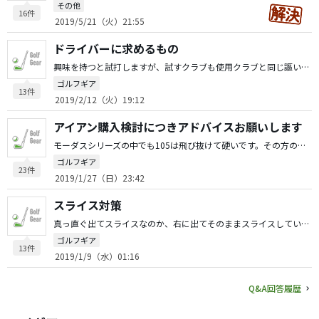
その他
16件
2019/5/21（火）21:55
ドライバーに求めるもの
興味を持つと試打しますが、試すクラブも使用クラブと同じ謳い文句のものが多いので余程のことがない限り買い替えませんが、 始めた当初はブランドや飛距離で選んでいた部分がかなりありましたが、段々と自分にとって易しい（逆球が出ない）ことを重要視してます。 10ヤード飛ぶクラブよりもOBを出さないことの方がよっぽど大事ですしね。 ネットでの評価はおっしゃる通りでどれも良いことづくめであてになりませんよね笑 こちらのサイトはかなり参考にさせてもらってます。 M5試打しました、スカイトラックで計測しましたが、謳い文句のような飛びはあまり実感出来ませんでした。現在使用のM3と比べて5ヤードほどは伸びてましたが、購買意欲をそそるほどではなかったです。 しかしテーラーメイド とキャロウェイはブランディングが上手ですよね。
ゴルフギア
13件
2019/2/12（火）19:12
アイアン購入検討につきアドバイスお願いします
モーダスシリーズの中でも105は飛び抜けて硬いです。その方のスイングによって振りやすいか振りにくいか好みは分かれるとは思いますが、少なくとも私はかなり硬く感じます。 練習方法は人によって違うと思いますが、私は振り切りやすいクラブを選ぶことが上達の近道と考えています。 私自身は120のSを使用していますが、このシリーズは105とは真逆で軟らかく感じます。 仰っているHSと飛距離を考えれば120シリーズはオススメです。 ゴルフは少ない打数で上がることが目的のスポーツです。 シニアだのアスリートだのは気にする必要ないとおもいます。 私はアスリート向けのAP2を使用していますが、購入のキッカケは120パーセント見栄です。最初はDGが挿さったものを購入しましたが重くてリシャフトしました。 気に入ったクラブなら練習量も増えるし、その分上達もします。 お好きなクラブを見付けてそのクラブをリシャフトしたりライ角調整したりとご自身に合わせていく選択肢も大いにアリだと思います。
ゴルフギア
23件
2019/1/27（日）23:42
スライス対策
真っ直ぐ出てスライスなのか、右に出てそのままスライスしていくのかでも違うと思います。 スイングが原因の場合はクラブではスライスは治らないと思いますよ。 答えとしては、治りはしないが軽減はされると思います。 応急処置として使用するなら重心距離が短いクラブよりもフックフェースのクラブの方が常に閉じる動きをしたがるのでスライスの軽減効果は高いかなと考えてます。 みんなスライスからスタートしてフック、スライスと持ち球が変化していきますのでまずはフックを打つ練習をされることがお勧めかなと余計なお世話をしてみました。 ちなみに私は森守洋プロの動画で脱スライスしました。 上達への道は終わりはないですがお互い頑張りましょう！
ゴルフギア
13件
2019/1/9（水）01:16
Q&A回答履歴