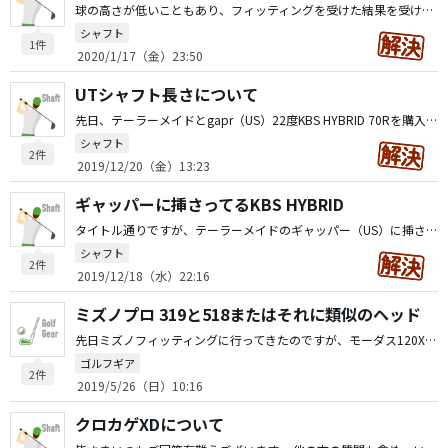
球の高さが低いこともあり、フィッティングを受けた結果を受けてKBSツアーRにアイアンをリシャフトしました。以前はDG S200ツアーイシューです。 バランスは全てD0です。 フレックスはRですが、頼りない感覚は無いです。 まだラウンドは１回ですが、振り切りやすく概ね満足しています。 ただし、ウェッジ（50.54.58）のシャフトはDG S200のままです。 こちらはバランスD3.D5.D5です。 慣れもあるので今のところはそれなりに打てるのですが、先入観も有り、振り感がかなり違うように感じてしまいます。 そこで先々を見据えると重量を揃えた方が良いかなと思っています。 その上で50はショットで使用する機会が多い為、50だけアイアンに合わせるべきか、全て統一するべきか悩んでいます。 それと54.58はアプローチや中途半端な距離で多用する為、バランスを重めにした方が良いのか等々、迷宮入りしてます。 皆様はどのようにされていますか？ ご意見やアドバイス頂ければ幸いです。 宜しくお願い致します。
シャフト
1件
2020/1/17（金）23:50
UTシャフト長さについて
先日、テーラーメイドとgapr（US）22度KBS HYBRID 70Rを購入しましたが、先調子が苦手なのか、軽かったのかしなりを全く感じれず芯に当てることができません。トップばかりです。 そこで今、使用しているタイトリスト 818H1（23）と同じDGツアーホワイトAMTにリシャフトしようと考えています。 ただ、タイトリストの場合シャフト長が39.0インチなのに対してテーラーメイドは40.25インチです。 ショップで確認した限りではどちらの長さでも対応可能でした。 ヘッド重量の違いもあるので一概には言えませんがどちらを選ぶべきでしょうか？ それとも中間の長さが良いのか悩んでいます。 セッティングとしては現状では5W（19）と3U（21）に飛距離差があまりない為、4U（22）5U（25）に切り替えていきたいと考えています。 参考の為、現在のセッティングを下記に記します。 1W M3 10.5 クロカゲXD 60S 5W M5 18度 TOUR AD VR6S ※購入したてなのでリシャフトするかも 3U 816H2 21度 TOUR AD HY85S ※この役割をGAPRにする予定 4U 818H1 23度 ツアーホワイトAMT 5I〜PW AP2 816 DG S200 ツアーイシュー 50.54.58 ボーケイ 改善の余地ありありだと思いますが、上記を踏まえてご指摘、アドバイスお願い致します。
シャフト
2件
2019/12/20（金）13:23
ギャッパーに挿さってるKBS HYBRID
タイトル通りですが、テーラーメイドのギャッパー（US）に挿さっているKBS HYBRIDの情報を知りたいのですが、サイトを見てもネットで探しても見つかりません。 KBSのサイト上にラインナップされているKBS HYBRIDは65.75.85という重量帯ですが、USのギャッパーに挿さっているKBS HYBRIDは70.80.90と重量帯が違います。 もし上記のシャフトの情報が分かる方がいれば教えて下さい。 宜しくお願い致します。
シャフト
2件
2019/12/18（水）22:16
ミズノプロ 319と518またはそれに類似のヘッド
先日ミズノフィッティングに行ってきたのですが、モーダス120Xとミズノプロ 319の組み合わせをを勧められました。ライ角は2度フラットです。シャフトはかなり様々なものを打たせてもらいましたが、上記のものが一番振りやすかったです。 自分としてはオーバースペックではないかな？と思っていますが、確かに振りやすく芯に当たりやすいです。普通のショットもハーフショットも大きなミスなく打てた事に感動しているのですが、実力的な事も含め、まだまだ値段が高いこともあり二の足を踏んでいます。 現在はタイトリスト 712AP2、モーダス120S標準ライ角を使用しており巻き玉に悩んでいます。 打ちたい球筋はフェードです。 どちらかというと現在のクラブは捕まりが良く、かなり逃しながら打たないとフェードは打てません。しかし逃し癖が強くなり過ぎると飛ばないスライスになってしまうので、クラブに頼ってみようかと考えています。 フィッティングに行くまではミズノプロ の518やピンのi210、同じタイトリストのAP3辺りが易しいのかなと、漠然と考えていました。 ミーハーな考えですが、使用プロの活躍もあり、特に最近はミズノプロ のクラブがかなり気になっています。319はかなり上級者向けなイメージがあり、生意気ながら518辺りがステップアップも含め妥当なのかなと感じています。 ヘッド、シャフト含め皆様のアドバイスや自身の感想を教えていただきたく質問しました。 いろんなご意見を聞かせて下さい。
ゴルフギア
2件
2019/5/26（日）10:16
クロカゲXDについて