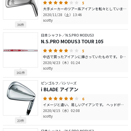
5
大手メーカーのツアー系アイアンを転々としていましたが、ずっと憧れていたので購入しました。３ラウンドしましたが非常に満足しています。易しさはAP2やP770（2016)と大して変わらないように思います。 敢えて言うなら縦の打点ミスには若干シビアかなと思います。 所謂難しいアイアンのカテゴリーだと思いますが、不思議なことに弾道が今までよりも高くなりました。しかしロングアイアンだけは難しかったです。 それ以外は私レベルでは分かりませんでした。リーディングエッジを落としてあるので抜けが良く、打感も非常に軽快な為、アイアンが上手になったような錯覚に陥ります笑 シャフトで見栄を張らなければ打つだけであればある程度のかたが使えると思います。 FP値や輪郭、ソールの削り等、オプションが多いのも魅力的です。 真の意味で使いこなすのはもっと上級者かもしれませんが、道具を愛でる楽しさもありお勧めです。
2020/11/28（土）13:46
scotty
36件
日本シャフト／N.S.PRO MODUS3
N.S.PRO MODUS3 TOUR 105
5
中古で買ったアイアンに挿さっていたものです。 DG S200やモーダス120Sと比べての感想になります。 上記の2シャフトに比べると明らかなキックポイントが作られていない所為か、硬く感じる方が多いのだと思います。 実際には手元辺りに軟かさを感じます。上記の2シャフトは手元というより中元のイメージです。 あくまでも個人的な感想ですが、全体が少ししなるように感じます。 特徴がないことと、軽いことで、トップで間を感じて振る方にはタイミングは取りにくいかもしれません。 カーボンシャフトに近いような感覚もあります。 動きが小さく感じる分、方向性は出しやすいように思います。 軽く振っても飛距離が落ちにくいので実践向きなシャフトです。 ラウンドでもパーオン率が上がったので暫く使ってみようと思います。 コロナの影響で次はがいつになるか分かりませんが…涙
2020/4/23（木）01:24
scotty
161件
ピンゴルフ／iシリーズ
i BLADE アイアン
6
イメージと違い、易しいアイアンです。 ヘッドが小さいとも言われますが、タイトリストAP2から比べると1回り以上大きいです。下手すると2回り大きいかもしれません。 大きさの通り、曲がり難く、オフセンターヒットでの飛距離も落ちにくいです。 練習場にもよりますが、薄いマットだと跳ねる感じがあります。 練習場では余り良い印象がなかったのですが、コースではミスがミスにならず球も上がり易くとても良い印象に変わりました。 打ち応えや、構えた顔はap2の方が好みなのですが、コースでの使い勝手はこちらの方が良いみたいです。 勿論、使用者のレベルによると思いますが、是非一度試してもらいたいアイアンです。
2020/4/15（水）02:08
scotty
23件
日本シャフト／N.S.PRO MODUS3