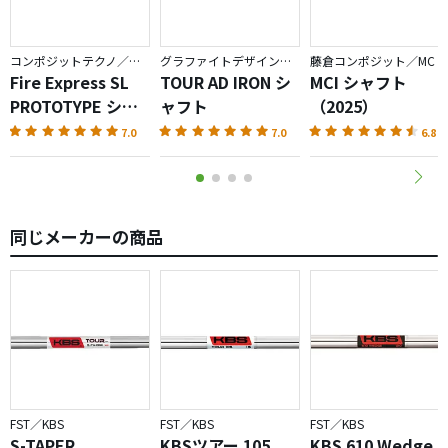
コンポジットテクノ／ファイアーエクスプレス
グラファイトデザイン／TOUR AD
藤倉コンポジット／MC
Fire Express SL
TOUR AD IRON シ
MCI シャフト
PROTOTYPE シャ
ャフト
（2025）
フト
7.0
7.0
6.8
同じメーカーの商品
FST／KBS
FST／KBS
FST／KBS
S-TAPER
KBSツアー 105
KBS 610 Wedge