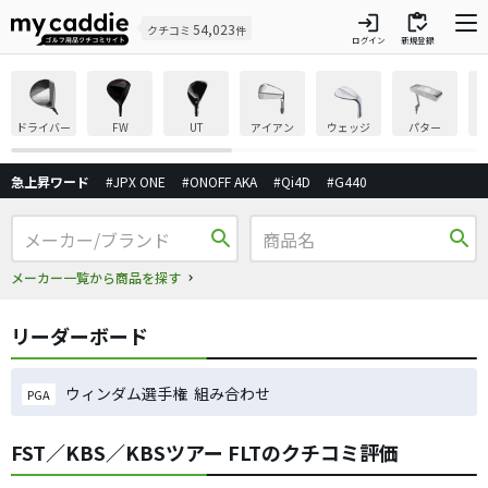
login
inventory
54,023
クチコミ
件
ログイン
新規登録
ドライバー
FW
UT
アイアン
ウェッジ
パター
急上昇ワード
#JPX ONE
#ONOFF AKA
#Qi4D
#G440
search
search
メーカー一覧から商品を探す
リーダーボード
ウィンダム選手権 組み合わせ
PGA
FST／KBS／KBSツアー FLTのクチコミ評価