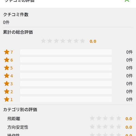
クチコミの評価
クチコミ件数
0件
累計の総合評価
0.0
star
7
0件
star
6
0件
star
5
0件
star
4
0件
star
3
0件
star
2
0件
star
1
0件
カテゴリ別の評価
0.0
飛距離
0.0
方向安定性
0.0
操作性