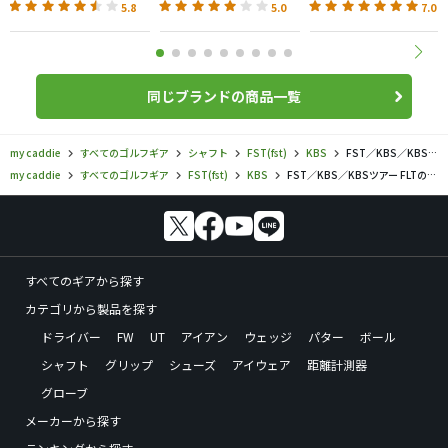
5.8
5.0
7.0
同じブランドの商品一覧
my caddie
すべてのゴルフギア
シャフト
FST(fst)
KBS
FST／KBS／KBSツアー FLTの口コミ評価
my caddie
すべてのゴルフギア
FST(fst)
KBS
FST／KBS／KBSツアー FLTの口コミ評価
すべてのギアから探す
カテゴリから製品を探す
ドライバー
FW
UT
アイアン
ウェッジ
パター
ボール
シャフト
グリップ
シューズ
アイウェア
距離計測器
グローブ
メーカーから探す