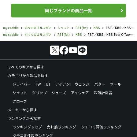
同じブランドの商品一覧
my caddie
すべてのゴルフギア
シャフト
FST(fst)
KBS
FST／KBS／KBS Tour C-Taper95の口コミ評価
my caddie
すべてのゴルフギア
FST(fst)
KBS
FST／KBS／KBS Tour C-Taper95の口コミ評価
すべてのギアから探す
カテゴリから製品を探す
ドライバー
FW
UT
アイアン
ウェッジ
パター
ボール
シャフト
グリップ
シューズ
アイウェア
距離計測器
グローブ
メーカーから探す
ランキングから探す
ランキングトップ
売れ筋ランキング
クチコミ評価ランキング
クチコミ件数ランキング