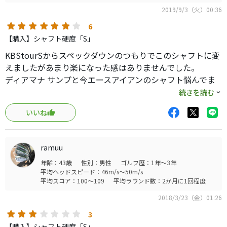
2019/9/3（火）00:36
6
【購入】シャフト硬度「S」
KBStourSからスペックダウンのつもりでこのシャフトに変
えましたがあまり楽になった感はありませんでした。
ディアマナ サンプと今エースアイアンのシャフト悩んでま
すが今のところ元調子のディアマナ サンプのほうが結果も
続きを読む
振り心地も一枚上といった感じです。
いいね
無論カタログ上では全く性質のちがうシャフトなので僕自
身が先調子を好まないだけかもしれません。
ウッド系でも先調子はほとんど合ったためしがありませ
ramuu
ん。
年齢：43歳
性別：男性
ゴルフ歴：1年～3年
平均ヘッドスピード：46m/s～50m/s
このシャフトは典型的な先調子だと思うので積極的にリス
平均スコア：100～109
平均ラウンド数：2か月に1回程度
トターンを使うフェードが持ち玉の人に合うと思います。
2018/3/23（金）01:26
参加になればと思います。
3
【購入】シャフト硬度「S」