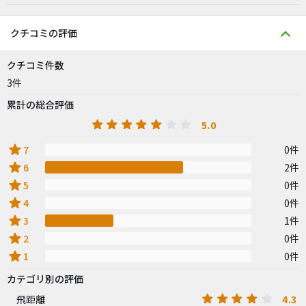
クチコミの評価
クチコミ件数
3件
累計の総合評価
5.0
star
7
0件
star
6
2件
star
5
0件
star
4
0件
star
3
1件
star
2
0件
star
1
0件
カテゴリ別の評価
4.3
飛距離