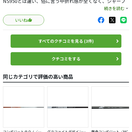
NS950とは違い、俗に言う中折れ感が全くなく、シャープ
に振れます。
続きを読む
いいね
かなりシッカリ感が有り、重量もそこまで軽く感じませ
ん。
すべてのクチコミを見る (3件)
NS950のレスキュー使用時代は、全く合わず、ほぼコース
では怖くて使えませんでしたが、今回のKBSは安心して使
っていけそうです！
クチコミをする
NS950でタイミングが合いにくい方は是非試して貰えたら
同じカテゴリで評価の高い商品
と思います。
コンポジットテクノ／ファイアーエクスプレス
グラファイトデザイン／TOUR AD
藤倉コンポジット／MC