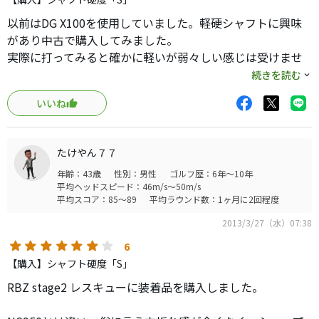
以前はDG X100を使用していました。軽硬シャフトに興味
があり中古で購入してみました。
実際に打ってみると確かに軽いが弱々しい感じは受けませ
ん。NS950も使っていましたが、それよりはしっかり振れ
続きを読む
ます。
いいね
ただ、腕が未熟で腕力が有り余ってるせいか腕で打ってし
まい打点が安定せずトップのミスが若干増えました。ゆっ
たり振ると多少安定しますが叩きに行きたい自分にはしっ
たけやん７７
くりきません。DG S200に差し替えようか考え中です。
年齢：43歳
性別：男性
ゴルフ歴：6年～10年
平均ヘッドスピード：46m/s～50m/s
平均スコア：85～89
平均ラウンド数：1ヶ月に2回程度
2013/3/27（水）07:38
6
【購入】シャフト硬度「S」
RBZ stage2 レスキューに装着品を購入しました。