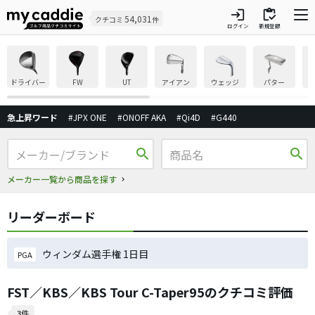
login
inventory
54,031
クチコミ
件
ログイン
新規登録
ドライバー
FW
UT
アイアン
ウェッジ
パター
急上昇ワード
#JPX ONE
#ONOFF AKA
#Qi4D
#G440
search
search
メーカー一覧から商品を探す
リーダーボード
ウィンダム選手権 1日目
PGA
FST／KBS／KBS Tour C-Taper95のクチコミ評価
3件