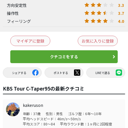
3.3
方向安定性
3.7
操作性
4.0
フィーリング
マイギアに登録
お気に入りに登録
クチコミをする
シェアする
ポストする
LINEで送る
KBS Tour C-Taper95の最新クチコミ
kakeruson
年齢：37歳
性別：男性
ゴルフ歴：6年～10年
平均ヘッドスピード：46m/s～50m/s
平均スコア：80～84
平均ラウンド数：1ヶ月に2回程度