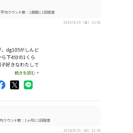
平均ラウンド数：1週間に1回程度
2025/9/19（金）23:38
dg105がしんど
ら下4分の1くら
調子好きなわたしで
れるシャフト。非常
続きを読む
ります。いろんな人
にドンピシャなシ
dg95は柔らか
嫌なイメージはまっ
均ラウンド数：1ヶ月に1回程度
2024/8/25（日）11:30