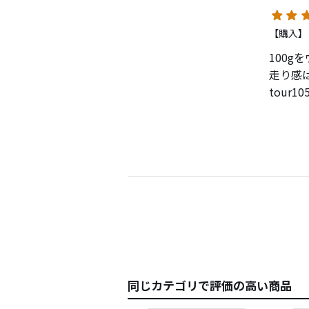
【購入】
100g
走り感
tour
KBS
トであ
個人的
同じカテゴリで評価の高い商品