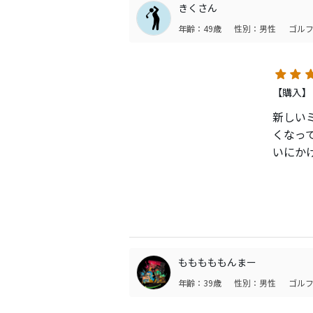
きくさん
年齢：49歳
性別：男性
ゴルフ
【購入】
新しい
くなっ
いにか
もすん
に万人
と回り
ャフト
すぎて
たくな
もももももんまー
年齢：39歳
性別：男性
ゴルフ