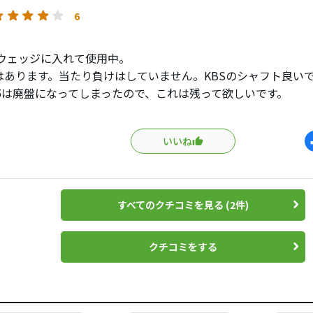
6
をウェッジに入れて使用中。
はあります。当たり負けはしていません。KBSのシャフト良い
105は廃盤になってしまったので、これは残って欲しいです。
はフレックス表記が無いものもあるので選び方が難しいですが、
ることは間違い無いです。
いいね
な感想ですが、KBSは軽量シャフトが良い感じです。
すべてのクチコミを見る (2件)
クチコミをする