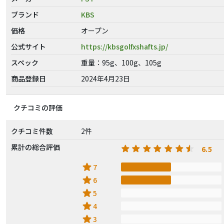
ブランド
KBS
価格
オープン
公式サイト
https://kbsgolfxshafts.jp/
スペック
重量：95g、100g、105g
商品登録日
2024年4月23日
クチコミの評価
クチコミ件数
2件
累計の総合評価
6.5
star
7
star
6
star
5
star
4
star
3