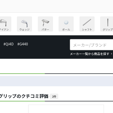
アイアン
ウェッジ
パター
ボール
シャフト
グリップ
#Qi4D
#G440
メーカー一覧から商品を探す
ト グリップのクチコミ評価
2件