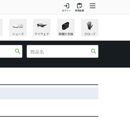
login
inventory
ログイン
新規登録
シューズ
アイウェア
距離計測器
グローブ
search
search