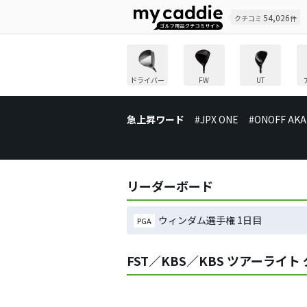
54,026
クチコミ
件
ドライバー
FW
UT
急上昇ワード
#JPX ONE
#ONOFF AKA
リーダーボード
ウィンダム選手権 1日目
PGA
FST／KBS／KBS ツアーライ