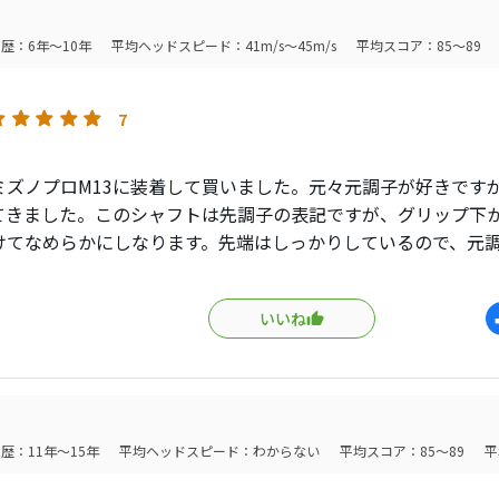
歴：6年～10年
平均ヘッドスピード：41m/s～45m/s
平均スコア：85～89
7
ミズノプロМ13に装着して買いました。元々元調子が好きですが、
てきました。このシャフトは先調子の表記ですが、グリップ下か
けてなめらかにしなります。先端はしっかりしているので、元
なりうてます。なめらかにしなってくれて、優しくたすけてく
向きに思いました。なぜかKBSとかはマイナーなイメージがあ
いいね
ますが、ほとんどヘッドスピード40前後の人が多い。そんな人
で、標準装着シャフトにしてもよいくらいのシャフトに感じます。
頼りない。dg105は硬い。そんな人におすすめです。先調子の
い素晴らしいシャフト。
歴：11年～15年
平均ヘッドスピード：わからない
平均スコア：85～89
平