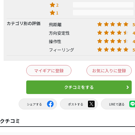
star
2
star
1
カテゴリ別の評価
5
飛距離
4
方向安定性
4
操作性
5
フィーリング
マイギアに登録
お気に入りに登録
クチコミをする
シェアする
ポストする
LINEで送る
新クチコミ