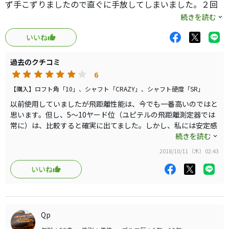
ず手こずりましたので直ぐに手放してしまいました。２回
目の10度は音が少し金属音混じりでしたが1回目と3回目は
続きを読む
BM435らしい少し硬めの打感と低めの音で弾き感も感じい
いいね
かにも球が強い感じがして良かったです。難しいクラブで
すが10.5&〜11度位の綺麗なモデルが有ればまた買ってしま
過去のクチコミ
うかもしれません。１度使用するとその弾き感が忘れられ
6
ないと思います。
【購入】ロフト角「10」、シャフト「CRAZY」、シャフト硬度「SR」
以前使用していましたが飛距離性能は、今でも一番高いのではと
思います。但し、5〜10ヤード位（ユピテルの飛距離測定器では
常に）は、比較すると確実に出てました。しかし、私には安定感
が悪く弾道も中〜低気味でチーピン持ちのため手放しました。
続きを読む
BM-535も所有していましたが安定性は、良くなっていますが、
2018/10/11（木）02:43
打感や弾きの強さはBM-435の方が良いと感じました。
いいね
Qp