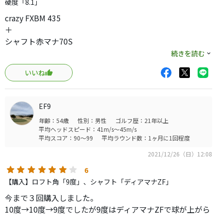
硬度「8.1」
crazy FXBM 435
＋
シャフト赤マナ70S
からの買い替えです。
続きを読む
不満はなかったのですが よく行く近所の中古ショップに
いいね
JBEAM 435＋crazy CB 46 フレックス8.1があったので試打
させていただき シャフトの違いだと思うけど ヘッドス
ピード ボール初速が上がって！気に入ってしまいまし
EF9
た。
年齢：54歳
性別：男性
ゴルフ歴：21年以上
仕事終わり3日間通って購入を決意
平均ヘッドスピード：41m/s～45m/s
平均スコア：90～99
平均ラウンド数：1ヶ月に1回程度
2021/12/26（日）12:08
6
【購入】ロフト角「9度」、シャフト「ディアマナZF」
今まで３回購入しました。
10度→10度→9度でしたが9度はディアマナZFで球が上がら