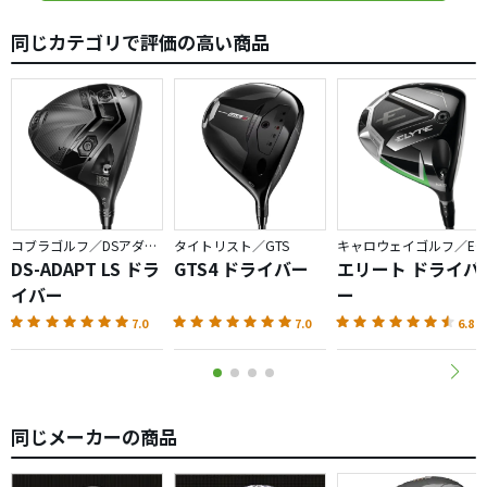
す。またsimは9度を使用してますがbm435はリアルで10.5
同じカテゴリで評価の高い商品
度ぐらいでちょうど良いと思います。古いクラブですが飛
距離性能は今だ現役ではないかと思いました。
コブラゴルフ／DSアダプト
タイトリスト／GTS
キャロウェイゴルフ／ELYTE
DS-ADAPT LS ドラ
GTS4 ドライバー
エリート ドライバ
イバー
ー
7.0
7.0
6.8
同じメーカーの商品