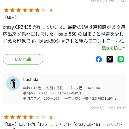
2022/12/8（木）21:42
今でも十分に使える名器です。
6
【購入】
crazy CRZ435所有しています。最新の1Wは違和感があり適
応出来ず色々試しました。bald 568 の掴まりと弾道を少し
抑えた印象です。black50シャフトと組んでコントロール性
は最高です。過去最大飛距離はSIM9°でこれには及びませ
続きを読む
ん。当モデルの良い点は、中弾道低スピンで逆玉が出難
いいね
い、ヒールでスライス、トゥでフックと正直ですが左が出
づらくマネジメントが楽です。顔が良く長く使うほど馴染
んで来ます。当分はこれを使います。
t.uchida
年齢：46歳
性別：男性
ゴルフ歴：1年～3年
平均ヘッドスピード：41m/s～45m/s
平均スコア：100～109
平均ラウンド数：2か月に1回程度
2022/6/11（土）09:37
5
【購入】ロフト角「10.5」、シャフト「crazy CB-46」、シャフト