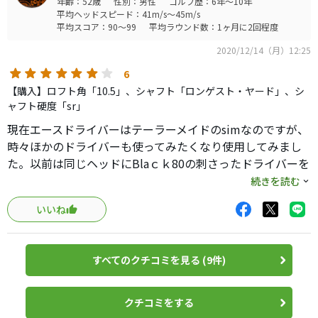
年齢：52歳
性別：男性
ゴルフ歴：6年～10年
平均ヘッドスピード：41m/s～45m/s
平均スコア：90～99
平均ラウンド数：1ヶ月に2回程度
2020/12/14（月）12:25
6
【購入】ロフト角「10.5」、シャフト「ロンゲスト・ヤード」、シ
ャフト硬度「sr」
現在エースドライバーはテーラーメイドのsimなのですが、
時々ほかのドライバーも使ってみたくなり使用してみまし
た。以前は同じヘッドにBlaｃｋ80の刺さったドライバーを
使用していた経験があることもあり構えやすさなどには特
続きを読む
に違和感はなかったです。芯をとらえると柔らかい中にも
いいね
独特の固さがある打感です。打音は低めの締まった感じの
音だと思います。優しさはあまりなく、芯を外せはそれな
りに曲がり、飛距離もロスするドライバーですが、芯でし
すべてのクチコミを見る (9件)
っかりとらえると驚くほど初速がでて驚くほど飛んでいま
す。普段シムを使っていますがシムでは超えられないバン
カーなど軽く超えていくことがあります。スピン量は少な
クチコミをする
いのでもともとスピン量が少ない人には合わないと思いま