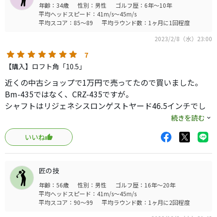
年齢：34歳
性別：男性
ゴルフ歴：6年～10年
平均ヘッドスピード：41m/s～45m/s
平均スコア：85～89
平均ラウンド数：1ヶ月に1回程度
2023/2/8（水）23:00
7
【購入】ロフト角「10.5」
近くの中古ショップで1万円で売ってたので買いました。
Bm-435ではなく、CRZ-435ですが。
シャフトはリジェネシスロンゲストヤード46.5インチでし
た。
続きを読む
いいね
早速46インチにカットしてバランスはD3
打った瞬間これ飛ぶなって分かります。
匠の技
年齢：56歳
性別：男性
ゴルフ歴：16年～20年
HS47位ですが、コンスタントに270ヤード出してくれま
平均ヘッドスピード：41m/s～45m/s
す。
平均スコア：90～99
平均ラウンド数：1ヶ月に2回程度