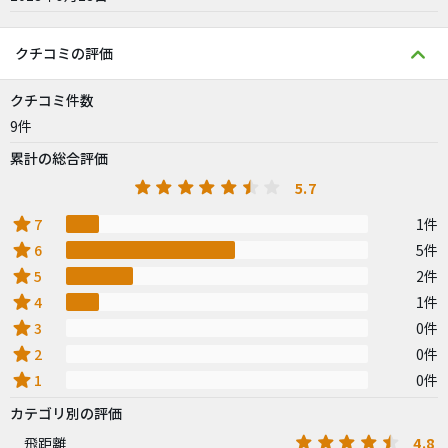
クチコミの評価
クチコミ件数
9件
累計の総合評価
5.7
star
7
1件
star
6
5件
star
5
2件
star
4
1件
star
3
0件
star
2
0件
star
1
0件
カテゴリ別の評価
4.8
飛距離