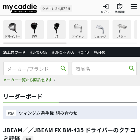
login
inventory
54,022
クチコミ
件
ログイン
新規登録
ドライバー
FW
UT
アイアン
ウェッジ
パター
急上昇ワード
#JPX ONE
#ONOFF AKA
#Qi4D
#G440
search
search
メーカー一覧から商品を探す
リーダーボード
ウィンダム選手権 組み合わせ
PGA
JBEAM／／JBEAM FX BM-435 ドライバーのクチコ
ミ評価
9件