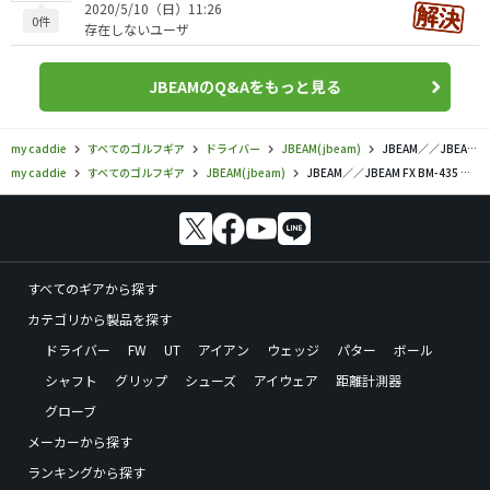
2020/5/10（日）11:26
0件
存在しないユーザ
JBEAMのQ&Aをもっと見る
my caddie
すべてのゴルフギア
ドライバー
JBEAM(jbeam)
JBEAM／／JBEAM FX BM-435 ドライバーの口コミ評価
my caddie
すべてのゴルフギア
JBEAM(jbeam)
JBEAM／／JBEAM FX BM-435 ドライバーの口コミ評価
すべてのギアから探す
カテゴリから製品を探す
ドライバー
FW
UT
アイアン
ウェッジ
パター
ボール
シャフト
グリップ
シューズ
アイウェア
距離計測器
グローブ
メーカーから探す
ランキングから探す