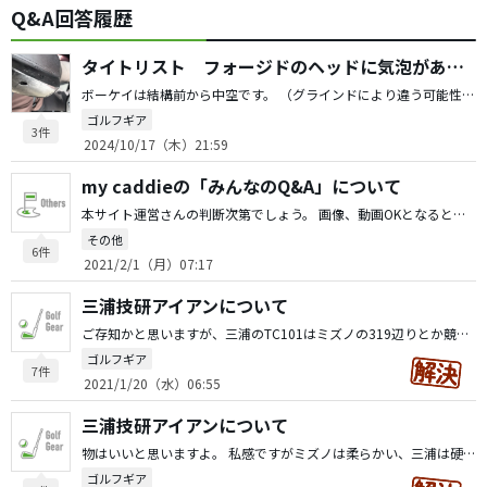
Q&A回答履歴
タイトリスト フォージドのヘッドに気泡がある件
ボーケイは結構前から中空です。 （グラインドにより違う可能性もありますが） sm8か9のとき、ヘッド軽くしたくて工房でドリル穴開け&埋め依頼した時に確認しました。 今のキャロウェイ ウェッジみたいな感じに丸穴加工した際です。 性能に満足してるので、特に問題を感じてません。 削り過ぎて破損は流石に自己責任かと思われます。（素人がやった場合は特に） ウェッジはウェッジワークス含めて年に10本くらい買いますが、ボーケイはいいウェッジだと思います。
ゴルフギア
3件
2024/10/17（木）21:59
my caddieの「みんなのQ&A」について
本サイト運営さんの判断次第でしょう。 画像、動画OKとなると一気にサーバー負荷が上がります。 システム管理等、ユーザーが支払う形なら、運営様も検討してくれるかもしれません。
その他
6件
2021/2/1（月）07:17
三浦技研アイアンについて
ご存知かと思いますが、三浦のTC101はミズノの319辺りとか競合すると思います。 難易度が全然違うので、皆さん上手く比較できないかもです。 9シリーズではミズノの本当の良さは体験できていないかも知れません、、、 （優しいモデルなら他のメーカーでも良い物は多いので）
ゴルフギア
7件
2021/1/20（水）06:55
三浦技研アイアンについて
物はいいと思いますよ。 私感ですがミズノは柔らかい、三浦は硬い中に柔らかさがある。 品質は同等に高いと思います。 両者ハーフキャビティ難易度の以上のモデルで良さが出るメーカーと思います。 ただ神の手会長時代の三浦と比較すると商売優先になってます（利益を出すのが目的なので、しょうがないですが） 私は数年前、会長本人にフィッティングと研磨していただきましたが正に至高です。 競技では使ってません（結果が全てなので）が、未だに残してるのはその限定マッスルのみです。 最近の三浦を打っても、会長研磨のアイアンには敵いません。 ウェッジは会長研磨のモデルが毎月限定生産されるので、ウェッジのみお試ししてみては如何でしょう？
ゴルフギア