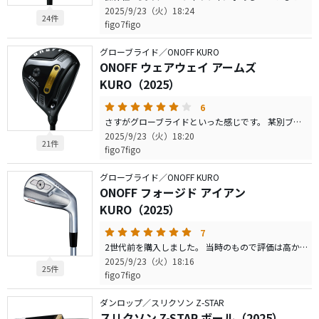
2025/9/23（火）18:24
24件
figo7figo
グローブライド／ONOFF KURO
ONOFF ウェアウェイ アームズ
KURO（2025）
6
さすがグローブライドといった感じです。 某別ブランドよりは大衆向けといった感じでしょうか まず、3wに必要な高さは出しやすいです。 最近の飛び系フェアウェイウッドには少し飛距離は及びないかもしれませんが 低スピンすぎず、アベレージゴルファーにはとても良いと思います。 性能は折り紙付きなので、安心してつかえるとおもいます。
2025/9/23（火）18:20
21件
figo7figo
グローブライド／ONOFF KURO
ONOFF フォージド アイアン
KURO（2025）
7
2世代前を購入しました。 当時のもので評価は高かったですが、今回も丁寧な作りでハイクオリティです。 トップラインの厚さが気にならなければ、これに勝るアイアンは少ないと思います。 フェースの模様は違和感ありますが メーカーの個性だと思うので、ポジティブに受け取ってもよいのではないでしょうか。 熟成された安定性という感じです。
2025/9/23（火）18:16
25件
figo7figo
ダンロップ／スリクソン Z-STAR
スリクソン Z-STAR ボール（2025）