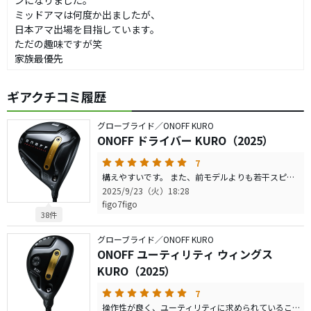
ンになりました。
ミッドアマは何度か出ましたが、
日本アマ出場を目指しています。
ただの趣味ですが笑
家族最優先
ギアクチコミ履歴
グローブライド／ONOFF KURO
ONOFF ドライバー KURO（2025）
7
構えやすいです。 また、前モデルよりも若干スピンが減ってる印象を持ちました。 距離が出しやすい気がします。 ヘッドは大きすぎず、好感が持てますし 打感も良いです。 純正シャフトも秀逸で、さすが昔からシャフトに力を入れていたメーカーです。 尖ってるわけではないので、万人に合いやすく 迷ったら購入してみてもよいのでは？ と思います。
2025/9/23（火）18:28
figo7figo
38件
グローブライド／ONOFF KURO
ONOFF ユーティリティ ウィングス
KURO（2025）
7
操作性が良く、ユーティリティに求められていることを提供してくれるクラブでした。 数世代前よりも馴染みやすい気がしましたし、 コスパも昨今の値上がりしたクラブと比べると良心的です。 このメーカーはハズレが少ないイメージありますし、一度試打してみてはいかがでしょうか？ 弾道は高低打ち分けしやすく、飛距離はそこそこという良い塩梅です。