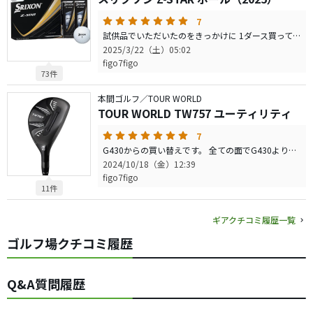
7
試供品でいただいたのをきっかけに 1ダース買ってみました。 普段はpro v1x使用です。 飛距離、スピン、打感と申し分なく、あとはプレーヤーのフィーリング次第なレベルに来ていると思います。（他者との比較） 耐久性はブリヂストンと二強かとおもいますし、価格的にも外ブラと比較して選ばれる理由になるかと思います。 良いボールです。
2025/3/22（土）05:02
figo7figo
73件
本間ゴルフ／TOUR WORLD
TOUR WORLD TW757 ユーティリティ
7
G430からの買い替えです。 全ての面でG430より上かと思います。 ニッチなクラブですが、名器間違いなしと思います。 7wの下に24度を入れてますが キャリー200を高弾道で簡単に打てます。 左に巻くこともなく、フェードで打ちやすいです。 21〜220ヤードのパー3が多いので重宝してます。 今なら安いと思うので、このシャフトでお試し下さい。 純正シャフト素晴らしい出来です。
2024/10/18（金）12:39
figo7figo
11件
ギアクチコミ履歴一覧
ゴルフ場クチコミ履歴
Q&A質問履歴