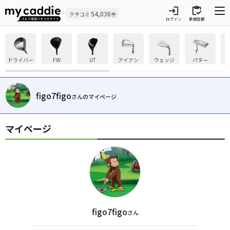
login
inventory
54,036
クチコミ
件
ログイン
新規登録
ドライバー
FW
UT
アイアン
ウェッジ
パター
figo7figo
さんのマイページ
マイページ
figo7figo
さん