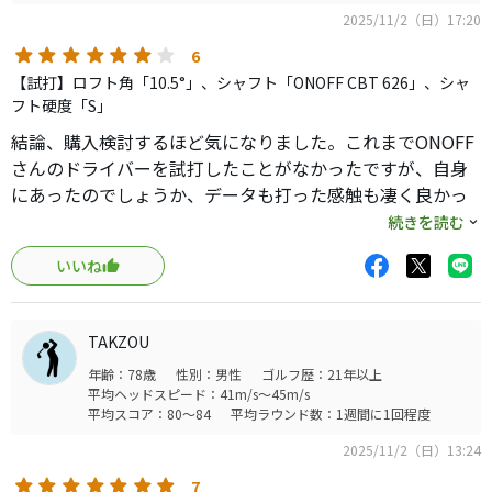
2025/11/2（日）17:20
6
【試打】ロフト角「10.5°」、シャフト「ONOFF CBT 626」、シャ
フト硬度「S」
結論、購入検討するほど気になりました。これまでONOFF
さんのドライバーを試打したことがなかったですが、自身
にあったのでしょうか、データも打った感触も凄く良かっ
たです。データ上、飛距離は自身のドライバーと比較して
続きを読む
プラス5ヤード。低スピンと言われますが、球が低くめの私
いいね
には程よく上がり気持ちよく打てました。
打感が好みでいつもより振り抜けた結果でしょうか。お値
段が少々高いので悩んでいますが、価値ありかなぁと。
TAKZOU
年齢：78歳
性別：男性
ゴルフ歴：21年以上
平均ヘッドスピード：41m/s～45m/s
平均スコア：80～84
平均ラウンド数：1週間に1回程度
2025/11/2（日）13:24
7