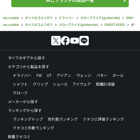
同じブランドの商品一覧
my caddie
すべてのゴルフギア
ドライバー
グローブライド(globeride)
ONOFF KURO
my caddie
すべてのゴルフギア
グローブライド(globeride)
ONOFF KURO
グローブライド／ONOFF KURO／ONOFF ドライバー KURO（2025）の口コミ評価
すべてのギアから探す
カテゴリから製品を探す
ドライバー
FW
UT
アイアン
ウェッジ
パター
ボール
シャフト
グリップ
シューズ
アイウェア
距離計測器
グローブ
メーカーから探す
ランキングから探す
ランキングトップ
売れ筋ランキング
クチコミ評価ランキング
クチコミ件数ランキング
新着クチコミ