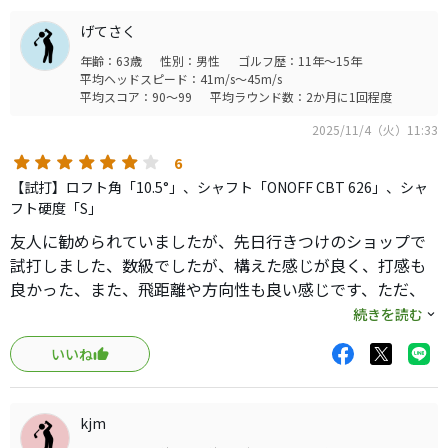
優しく、上がりやすく、それでいて飛ぶクラブをお探しの
げてさく
方にオススメです。
年齢：63歳
性別：男性
ゴルフ歴：11年～15年
平均ヘッドスピード：41m/s～45m/s
強いて不満点を挙げるとすれば、シャフトを気軽に変える
平均スコア：90～99
平均ラウンド数：2か月に1回程度
ことが出来ない点くらいです。
2025/11/4（火）11:33
(冬のシャフトが撓らない時期に黒ベンを打ちこなす腕が無
く、泣く泣く別の冬用シャフトを購入しましたが、定価相
6
当の価格で新品を購入するほか手段がありませんでした)
【試打】ロフト角「10.5°」、シャフト「ONOFF CBT 626」、シャ
フト硬度「S」
友人に勧められていましたが、先日行きつけのショップで
試打しました、数級でしたが、構えた感じが良く、打感も
良かった、また、飛距離や方向性も良い感じです、ただ、
コストパフォーマンスはちょっと手が出ない値段ですね。
続きを読む
いいね
kjm