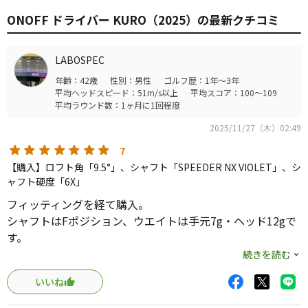
ONOFF ドライバー KURO（2025）の最新クチコミ
LABOSPEC
年齢：42歳
性別：男性
ゴルフ歴：1年～3年
平均ヘッドスピード：51m/s以上
平均スコア：100～109
平均ラウンド数：1ヶ月に1回程度
2025/11/27（木）02:49
7
【購入】ロフト角「9.5°」、シャフト「SPEEDER NX VIOLET」、シ
ャフト硬度「6X」
フィッティングを経て購入。
シャフトはFポジション、ウエイトは手元7g・ヘッド12gで
す。
購入時は24VENTUS BLACKの6Xを挿していましたが、今は
続きを読む
SPEEDER NX VIOLETの6Xに変更しています。
いいね
キャリーで300ydを飛ばせるクラブです。