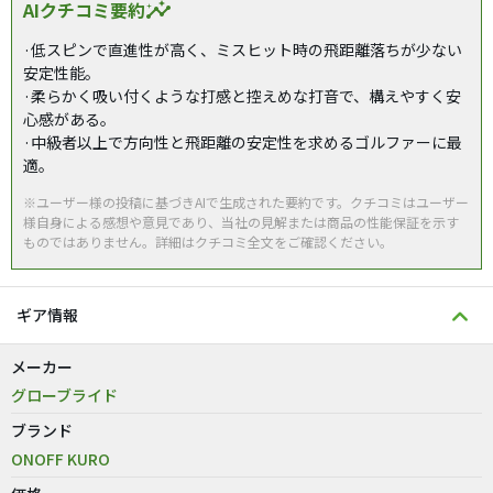
AIクチコミ要約
insights
·低スピンで直進性が高く、ミスヒット時の飛距離落ちが少ない
安定性能。
·柔らかく吸い付くような打感と控えめな打音で、構えやすく安
心感がある。
·中級者以上で方向性と飛距離の安定性を求めるゴルファーに最
適。
※ユーザー様の投稿に基づきAIで生成された要約です。クチコミはユーザー
様自身による感想や意見であり、当社の見解または商品の性能保証を示す
ものではありません。詳細はクチコミ全文をご確認ください。
ギア情報
メーカー
グローブライド
ブランド
ONOFF KURO