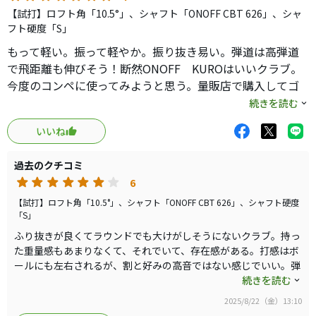
【試打】ロフト角「10.5°」、シャフト「ONOFF CBT 626」、シャ
フト硬度「S」
もって軽い。振って軽やか。振り抜き易い。弾道は高弾道
で飛距離も伸びそう！断然ONOFF KUROはいいクラブ。
今度のコンペに使ってみようと思う。量販店で購入してゴ
ルフ場へ行こうと思う。新品を使って同伴者を吃驚させよ
続きを読む
うと思う。
いいね
過去のクチコミ
6
【試打】ロフト角「10.5°」、シャフト「ONOFF CBT 626」、シャフト硬度
「S」
ふり抜きが良くてラウンドでも大けがしそうにないクラブ。持っ
た重量感もあまりなくて、それでいて、存在感がある。打感はボ
ールにも左右されるが、割と好みの高音ではない感じでいい。弾
道も平均して高い。実際に使ってみたい。
続きを読む
2025/8/22（金）13:10