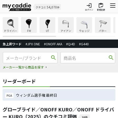
login
inventory
54,070
クチコミ
件
ログイン
新規登録
ドライバー
FW
UT
アイアン
ウェッジ
パター
急上昇ワード
#JPX ONE
#ONOFF AKA
#Qi4D
#G440
search
search
メーカー一覧から商品を探す
リーダーボード
ウィンダム選手権 最終日
PGA
グローブライド／ONOFF KURO／ONOFF ドライバ
ー KURO（2025）のクチコミ評価
38件