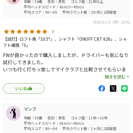
年齢：54歳
性別：男性
ゴルフ歴：21年以上
平均ヘッドスピード：41m/s～45m/s
平均スコア：90～99
平均ラウンド数：2か月に1回程度
2025/11/3（月）22:01
7
【試打】ロフト角「10.5°」、シャフト「ONOFF CBT 626」、シャ
フト硬度「S」
FWが良かったので購入しましたが、ドライバーも気になり
試打してきました。
いつも行く打ちっ放しでマイクラブと比較させてもらいま
したが5〜10ヤード位飛んでいました。打感も良かったで
続きを読む
す。今回のKUROは他もですが、形のバランスが良いと言い
いいね
ますか、構えやすいですね。
マンブ
年齢：55歳
性別：男性
ゴルフ歴：11年～15年
平均ヘッドスピード：41m/s～45m/s
平均スコア：80～84
平均ラウンド数：1ヶ月に2回程度