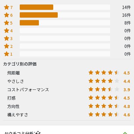
star
7
14件
star
6
16件
star
5
8件
star
4
0件
star
3
0件
star
2
0件
star
1
0件
カテゴリ別の評価
4.5
飛距離
4.4
やさしさ
3.9
コストパフォーマンス
4.5
打感
4.8
方向性
4.6
構えやすさ
insights
AIクチコミ分析