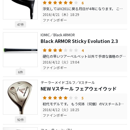
6
浮気してはV201に戻る月日が4年になります。 この中途半端な気持ちに整理をつけるべく、石川県の某コースで徹底的に打ち比べをしてきました。 5ｍ程度のフォローとアゲンストの中で比べることが出来ました。 1番、2番、4番、7番、8番ホールで各3〜5球位づつ打ってみました。 こんな天国のような練習環境を提供してくださる某コースに大感謝です。 V201（10°DJ-6）、Z525（9.5°KENA BLUE)、SLDR（9.5°DJ-6）、レガシーブラック2010（9.5°DJ-6）シャフト硬度 全てS 大好きな（見た目と音、打感）V201に対して、結果はZ525かSLDRの勝利かと思っていたのですが、私の予想を裏切る「V201の勝利」でした。 SLDRは私のHSではやっぱりドロップ気味な感じで、アゲンストに落とされてしまい飛びませんでした。（V201 -20ｙ位） Z525はフェードを打つと飛ばないことが解りました。アゲンストでも飛ばないのですが、飛距離も方向性も安定度は一番のようです。（V201 -15ｙ位） レガシーブラックは打点がシビアで飛距離のバラつきが大きくて、私の腕ではマイナス面が目立つ感じでした。比べると飛ぶこともありませんでした。 練習場での打ち比べや、1本だけ持ってコースで使うのとは違う印象だったことも多くて、今回の打ち比べは本当に意味がありました。 V201はアゲンストでのフェードでも強い球でランも稼げますし、音と打感が更に安心して振りきれるイメージを作ってくれるようでした。 4本とも癖のないクラブですが、その中でもV20は癖がなく意外にもスウィートエリアも広い感じで飛距離のバラつきも小さいです。 反対に打ち比べるとSLDRの音と打感は嫌になります。（これだけ打ってれば、そんなに感じないのに）打ち下ろしではランが凄く一番飛んでいましたが。 次回は純正6J10とDJ-6でのV201対決してきます。 今後クラブはこのコースに持込み、打ち比べして決めることにしました。 ボールは全てスリクソン Z-Star 新品2ダースです。
2016/4/21（木）18:29
ファインボギー
47件
IOMIC／Black ARMOR
Black ARMOR Sticky Evolution 2.3
4
硬化の早いツアーベルベット以外で手頃な価格のグリップを探していました。 柔らかすぎずにシットリした触り心地のグリップが好みです。 アイアンシャフトM10DBに合わせ、他シャフトは下巻きをして太めで使っています。 ツアーベルベットの時はBSの全天候ツアーグローブを使用していましたが、現在はFJのナノロックに変更しました。 グリップとグローブは相性があると思い、色々な組み合わせを試しました。 芯が硬めでしっかり、表面がシットリした感じが好きな方にはオススメです。 強い雨でもタオルいらずで、素手で水を切るだけで十分なグリップ力でした。
2016/4/12（火）19:04
ファインボギー
6件
テーラーメイドゴルフ／Vスチール
NEW Vスチール フェアウェイウッド
5
初代モデルです。 もう何本（何個）のVスチール3番15°を買ったか不明ですが、現在3本（ヘッド2個）が家にあります。 ５，７番も使いましたが、3番だけは（途中浮気も多いが）12年の古女房です。 当初3〜4年は純正M.A.SツアーS、その後はディアマナS73、ツアーAD PT-7で楽しんでいましたが、今年になりツアーAD DJ-7がバッチリになりました。 FWのシャフト選びが難しくて一度良ければ使い続けますが、昨年初めてFWに挿してあるDJ-7を打って「これは」と思いシャフト購入。 S73より楽に上がり、PT-7よりスピンが少なくて飛ぶ感じで、とても気に入りました。 私の感覚では初代Vスチール3番15°はシャフトで弾道が変えられる自由度が大きいと思っていて、相当な数のシャフトを試してきました。 私はお気に入りのクラブを長く使いますが、断トツの最長がVスチールです。 飛ぶ飛ぶと言われ何度も最新FWを使ってみても、Vスチールを構えると絶大な安心感と気持ちよさがありミス率からの平均飛距離では最新FWに負けません。 ソール形状の接地面積もスクープ角も素晴らしく、薄い芝を削るように打ち込んでもハネずに抜けるし最高のクラブです。 しかし1/3沈んだラフでは、必ずUTに持ち替えます。 中途半端にラフから使えそうなFWはミスした時のケガが大きいので「私の腕では使えない」と割り切れるVスチールが良いです。 ウッドを長く使う場合、ヘッドカバー探しに苦労します。
2016/4/12（火）18:25
ファインボギー
92件
フォーティーン／DJ