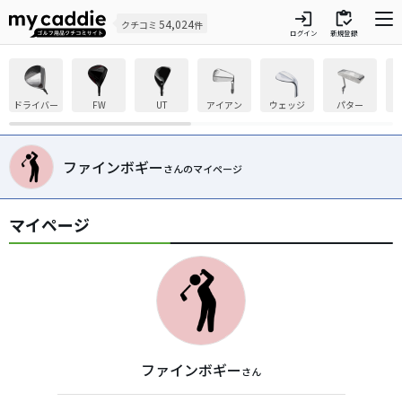
login
inventory
54,024
クチコミ
件
ログイン
新規登録
ドライバー
FW
UT
アイアン
ウェッジ
パター
ファインボギー
さんのマイページ
マイページ
ファインボギー
さん