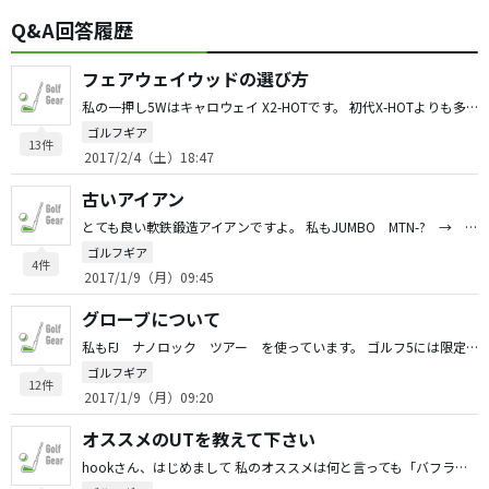
Q&A回答履歴
フェアウェイウッドの選び方
私の一押し5Wはキャロウェイ X2-HOTです。 初代X-HOTよりも多少アベレージ向けと思いますし、3Wでは球の上がらない心配がありますが、5Wなら十分に浮いて低スピンで飛びます。 先調子（スピーダー系）がお好みなら、つかまりも良く安心です。 球の上がる優しい3Wよりも確実に飛ぶので、HS42〜45ゴルファーの救世主と思えます。 ご参考になれば幸いです。
ゴルフギア
13件
2017/2/4（土）18:47
古いアイアン
とても良い軟鉄鍛造アイアンですよ。 私もJUMBO MTN-? → 飯合肇 HM-55 → 尾崎直道 JOEモデルと 使用していました。 当時はBSの全盛期でしたね。 HM-55のPSとSWのウェッジは本当に長く使っていました。 まだPS,SWの2本とJOEモデル5〜Pは納戸にあると思うので、引っ張り出して 今夜の酒のツマミにします。 懐かしい話ありがとうございました。
ゴルフギア
4件
2017/1/9（月）09:45
グローブについて
私もFJ ナノロック ツアー を使っています。 ゴルフ5には限定5カラーも有り、コーディネートも楽しいですよ。 http://item.rakuten.co.jp/alpen-group-golf5/1858291710/ グリップをIOMIC Black ARMOR Sticky Evolution 2.3に変更した時から ナノロック ツアーにしました。 この組合せで晴天時はもちろん、雨天時が凄く楽になりました。 掌にグリップの黒い汚れが目立ってきたらハンドソープを使いブラシで 洗っていますが、今年4回洗っても風合いは許容範囲内です。 私はグリップとグローブには相性があると思っています。 ツアーベルベットの時は、BSやキャスコのソフリナ素材系を使っていました。 晴天時は良いのですが、雨天時はタオル拭きをサボると滑っていました。 最近は良いグローブが沢山出ているので、全て試した訳ではありませんが 私は前述したカラーコーディネートと性能、価格面で決めました。 参考になれば幸いです。
ゴルフギア
12件
2017/1/9（月）09:20
オススメのUTを教えて下さい
hookさん、はじめまして 私のオススメは何と言っても「バフラーRail-H 2U（17°）」です。 3U（19°）、4U（22°）は常時バッグに入れていて、コースによってロブウェッジの代わりに2U（17°）を入れています。 私で210ｙ〜程度の飛距離です。ほぼ５Wの飛距離だと思います。 （Dr240ｙ、3W220ｙ、5I180ｙが私の飛距離です。） シャフトは純正NS950のSです。グラファイトDのSF-8など他カーボンも試しましたが、結局NS950に戻しています。 3U、4Uは高弾道ですが、ロフト17°の2Uは「球が楽に浮きながらも前に進む」感じがします。 またラフ、バンカー、ベアグラウンド、etcとにかくライを選ばない抜けの良さは素晴らしいの一言と思います。 ストレートフェースか…と言われると難しいですが、少なくとも被って見えたりしませんが、ウッド型UT（シャフトもウッド用です）なので多少出っ歯系でしょうか。 古いUTですから価格もお安いので、現物の顔を見て違和感がなければ一度試して下さい。 ご参考になれば幸いです。