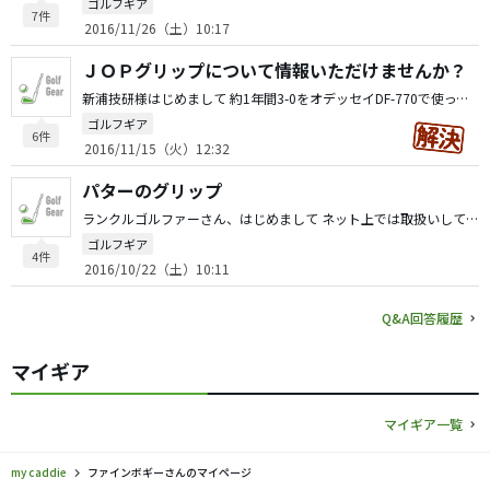
ゴルフギア
7件
2016/11/26（土）10:17
ＪＯＰグリップについて情報いただけませんか？
新浦技研様はじめまして 約1年間3-0をオデッセイDF-770で使っています。34inc→33.3incほどにカットしています。 途中でメタルX＃７CSに2-0も試しましたが良くありませんでした。 私はグローブ24-25cmですが3-0がとてもしっくりきます。2-0は細く感じてしまい方向性に自信がもてませんでした。 元々、WINやSSの柔らかさが苦手で、ラムキンやイオミックが好きでした。 硬質ゴム系の手触りと、硬めの打感が好きなんだと思います。 DF-770（CSです）にJOP3-0でひっかけは皆無ですし、距離感も出しやすいと思っています。 右手の平をグリップに添わせて目標にセットしたら、方向は忘れてストローク（距離感）に集中出来る（ようになった）と感じています。 右肘で吊って円弧の大きいストロークなので、カウンターバランスの効果の有無があまり分かりません。 単純に重いパターを振っている感覚です。 ご参考になれば幸いです。
ゴルフギア
6件
2016/11/15（火）12:32
パターのグリップ
ランクルゴルファーさん、はじめまして ネット上では取扱いしているようですが、実際には在庫切れなのでしょうか。 もし、お調べ済でしたら申し訳ありません。 日幸物産株式会社 http://prodyn.jp/product/products/list.php?category_id=1 私も色々なクラブ、ヘッド、シャフト、グリップなどを予備で持ってます（笑
ゴルフギア
4件
2016/10/22（土）10:11
Q&A回答履歴
マイギア
マイギア一覧
my caddie
ファインボギーさんのマイページ