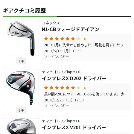
ギアクチコミ履歴
ヨネックス／
N1-CBフォージドアイアン
6
2017.3月に先輩から薦められて現物を見ずにヤフオクで購入しました。 これまでキャロウェイ RAZR X TOUR M10(以後RAZR) を永く愛用していました。 全てにおいて凄く気に入っていたので暫くアイアンの買い替えは無いと思っていましたが、「騙されたと思って買え！」と言われての購入でした。 一番の不安はDGが重くてM10にしたのに、この歳で重いモーダス125のSが使えるか？ 二番はポケキャビ形状とは言え、一流プロが使っているヘッドが優しいのか？ しかし打ってみると不安は一発解消！！！ モーダス125は測ると重いのに、打つと振りやすく重くない！ これ初めての感触です。 しかもフレックスSでも靭やかで切り返しのタイミングも取りやすく、インパクトで打ち負けしないでシャープに打ち抜ける感覚です。 私感ではDGとは全く違います。 ヘッドも難しさは感じられず、RAZRよりも下の打点に強いと思います。 今までならトップに近いような打点でも、球は十分に上がってくれます。 たぶん傍から見てると分からないと思える弾道です。 構えやすさも素晴らしく「N-1＝新潟一番」をネーミングにした意気込みが伝わるような丁寧且つ綺麗な削りっぷりです。（新潟一番を知るまでは、三浦かどこか有名所のOEMかと思っていました） ロフトはカタログ＝実測でRAZRとほとんど同ロフトですが、飛距離は各番手5ヤード以上伸びています。 私の見る限りスピン量が少ない高弾道で飛んでいるように思うのですが、グリーンでのランも少なくRAZRより止まります。 風の影響での比較は分かりませんが、弱い感じはありません。 少し中弾道くらいに抑えてライン出しした時の球がブレたりヨレたりせず、もの凄く綺麗な弾道なので何度でも打ちたくなります。 既に9ラウンド+週一練習場で使用していますが、悪いところが見つけられません。 スペックからの不安が拭いきれずw、当初は練習場にRAZRの9、6番も持っていき打ち比べていましたが、今は完全に信頼して移行しました。 現物を見たり試打する機会が少ない製品なのと、新品どころか中古でも店舗には在庫が無くてヤフオク購入でしか買えなかったことが難点でしょうか。 今回ばかりは先の先輩に大感謝しております！！！
2017/5/15（月）18:59
ファインボギー
7件
ヤマハゴルフ／inpres X
インプレスX D202 ドライバー
6
長い間V201にツアーAD DJ-6Sを使っています。 少し前に練習場で知人のD202 純正SRを打つ機会がありました。 シャフトも柔らかく軽く長いクラブなので、軽めに打ち出すとやはり左右に散らばります。 しかし、タイミングが合った時の抜け感や球は驚くほど素晴らしいものでした。 身体の開きが早いとヘッドが戻らず「右」 手の返しが早いと「左」 自分で打っていて身体の動きと、ヘッドシャフトの位置挙動がハッキリ分かります。 身体の開きを我慢しながらも、手の返しも我慢し、上から叩かず、下からも煽らずで振ると 本当に良い打球で飛んで行くのです。 そのタイミング振り方でV201が打てると、いつもの倍は重い球で飛んでいきます。 コレは！と思い、同スペックのD202 純正SRをヤフオクで購入しました。 現在まで練習場数回、コース2ラウンドしましたが、タイミングとスイング重視で振っていても 飛距離は変わらずです。（V201のような強いフェードは打てません） このD202のSRシャフトはチップウェイト、、、で、柔らかいだけじゃない動きがあって 私のスイングの悪いところを強調するかのように教えてくれます。 この冬は打てる練習用ドライバーとして悪い癖を治したいと思いますし、本当にタイミングが 合った時の飛距離はV201を超えるのでエース交代もあるかも&#8265;
2016/12/25（日）17:33
ファインボギー
3件
ヤマハゴルフ／inpres X
インプレスX V201 ドライバー