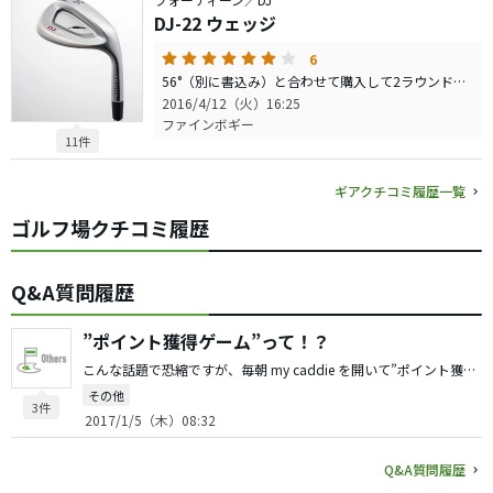
DJ-22 ウェッジ
6
56°（別に書込み）と合わせて購入して2ラウンドして、クリーブランド588RTX2.0から入れ替えをしました。 50°で一番感じたのは重心高さが凄く良いのかな！？ ワイドソール低重心はライに対しては簡単でも、低く抑えた球や転がしたい時に上手くいかない物が多いですが、この50°は違いました。 リビング練習での5〜10ｙの小さい距離でもロフトが寝たり立ったりしないので、安心して実戦投入しましたがランニングやピッチ＆ランが楽しくなります。 今までPWで転がし多めか、56°で多少止めるか悩む場面でも、50°の方が安心して狙っていけます。 フェースに乗るというか重心で打てる感じがして、私自身が「ちゃんと使えるウェッジ」永い付き合いになりそうです。 スピン量は最近の中では普通だと思います。
2016/4/12（火）16:25
ファインボギー
11件
ギアクチコミ履歴一覧
ゴルフ場クチコミ履歴
Q&A質問履歴
”ポイント獲得ゲーム”って！？
こんな話題で恐縮ですが、毎朝 my caddie を開いて”ポイント獲得ゲーム”をしてから質問コーナーを見るのが昨年の春から日課になっている私です。 このポイントってナニに使うのか、どんな得があるのかも分からず、年末に思い切って2000Pほどかけてアバター装飾してみました（笑） パッティングゲームはせめて複数（2〜5個）のボタン選択で「入った」「入らなかった」ぐらいのゲーム性（運占い）が欲しいと思いませんか。 そこで皆さんにご質問です。 1，ポイント貯めてますか？ 2，これナニに使えるのですか？（ナニに使ってますか） 3，ココで楽しめるゲームなど要望ありませんか？ どーでもいい話題で本当に恐縮ですが『my caddie』がもっと楽しくなればいいなーと思い、運営者様に届くかも不明ですが皆様のお考えを教えて下さい。
その他
3件
2017/1/5（木）08:32
Q&A質問履歴