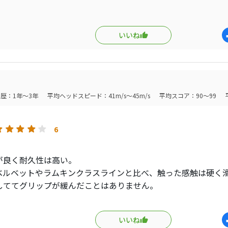
トマは装着前には滑りそうな気がして心配になるのですが、実際に使用
せん。雨の日にも使用しましたがほぼ滑りませんでした。ただ、激しい
SWでバンカー使用した時一度だけ滑りました。次からは濡れ方が激し
を拭いて使用してからは滑っていません。ちなみに私のグリップはユル
いいね
を語るほど長期間使用していませんが、他社のエラストマのグリップ
ど使用していますが綺麗なままなので交換時期に迷うほどです。このグ
を期待しています。
交換することになり、ネットでグリップだけ纏めて安く買えました。
ように思います。エラストマはシャフトへの差し込みは割合楽なのです
歴：1年～3年
平均ヘッドスピード：41m/s～45m/s
平均スコア：90～99
良い物と悪い物があるようです。うまく接着しないテープがあるので要
6
が良く耐久性は高い。
ベルベットやラムキンクラスラインと比べ、触った感触は硬く
しててグリップが緩んだことはありません。
は若干手元の滑りは感じましたが問題なく使用できました。
な方や雨の日も使いたい方はiXX Cordをお勧めします。
いいね
太めなので、手首こねる人はいいかもしれません。