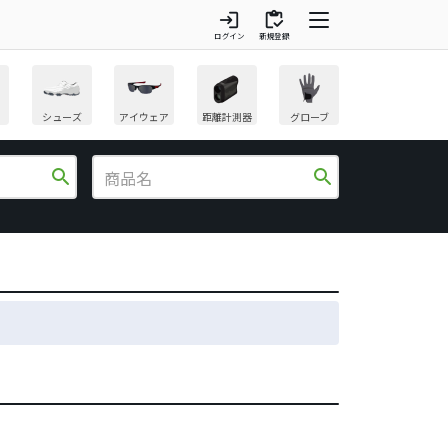
login
inventory
ログイン
新規登録
シューズ
アイウェア
距離計測器
グローブ
search
search