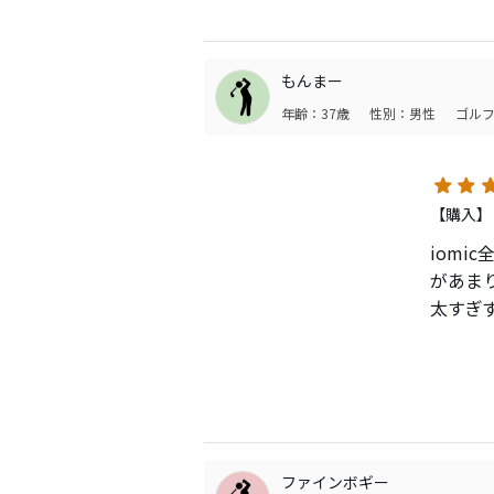
202
もんまー
年齢：37歳
性別：男性
ゴルフ
【購入】
iom
があま
太すぎ
あと短
ファインボギー