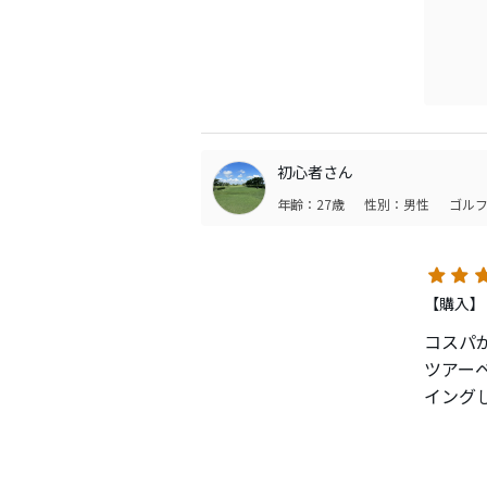
エラス
ありま
ないで
リップ
耐久性
年半ほ
つこと
自分で
初心者さん
ス良い
年齢：27歳
性別：男性
ゴルフ
相性の
【購入】
コスパ
ツアー
イング
雨の日
手汗多め
気持ち