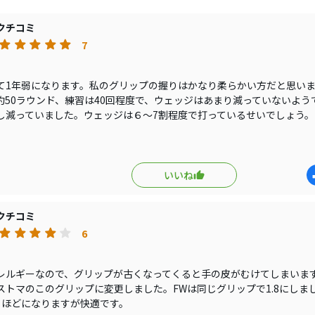
日は基より、雨の日でもグリップを拭いて水を布で落として
でも信頼を持って握れます。
クチコミ
もコストパフォーマンスが良くて、この値段ならこれからもア
7
ICをずっと使い続けます。
レルギーなので、これからもエラストマになりそうです。
て1年弱になります。私のグリップの握りはかなり柔らかい方だと思いま
約50ラウンド、練習は40回程度で、ウェッジはあまり減っていないよう
し減っていました。ウェッジは６～7割程度で打っているせいでしょう。
にしても年明けにはグリップ変更する予定です。ウェッジは同じこの
硬めのX-evolutionにします。FWはSTM M-2にする予定です。毎年
がっているのがきついですね。来年はトランプ政権になって円高に触れ
1年に1度はグリップ替えたいですから。
いいね
クチコミ
6
レルギーなので、グリップが古くなってくると手の皮がむけてしまいま
ストマのこのグリップに変更しました。FWは同じグリップで1.8にしま
ほどになりますが快適です。