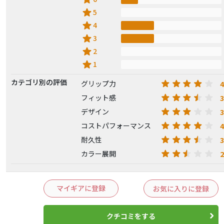
star
5
star
4
star
3
star
2
star
1
カテゴリ別の評価
4
グリップ力
3
フィット感
3
デザイン
4
コストパフォーマンス
3
耐久性
2
カラー展開
マイギアに登録
お気に入りに登録
クチコミをする