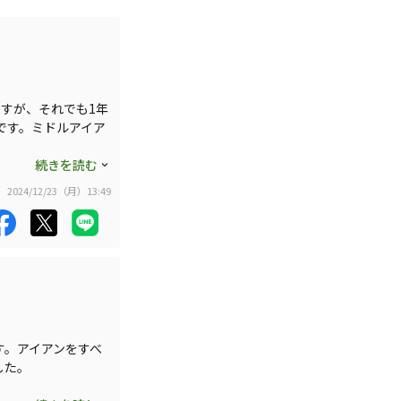
振れば滑りません。
イアン、ウェッジ
すが、それでも1年
です。ミドルアイア
グリップで、アイア
続きを読む
グリップが100円以上
2024/12/23（月）13:49
ることを期待してい
す。アイアンをすべ
した。