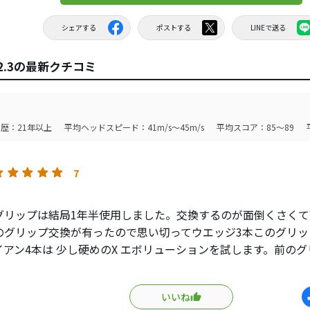
シェアする
ポストする
LINEで送る
ion 2.3の最新クチコミ
歴：21年以上
平均ヘッドスピード：41m/s～45m/s
平均スコア：85～89
7
リップは結局1年半使用しました。交換するのが面倒くさくて
のグリップ交換が有ったので思い切ってウエッジ3本このグリッ
イアン4本は 少し硬めのX エボリューションを試します。前のグ
以上＋月2回練習は使用したと思います。私のグリップがユルユ
くれたと思います。耐久性満点です。その気になればもう半年
いいね
れませんが、1年半も使っていると気持ち的に変えたくなりまし