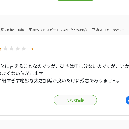
4年4月分発送分から値上げするらしいので、今のうちに買い込ん
歴：6年～10年
平均ヘッドスピード：46m/s～50m/s
平均スコア：85～89
3
ic全体に言えることなのですが、硬さは申し分ないのですが、い
りよくない気がします。
ず細すぎず絶妙な太さ加減が良いだけに残念でありません。
く握る人には不向きです。
いいね