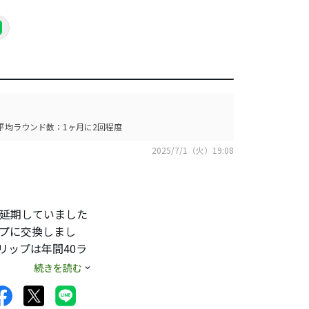
平均ラウンド数：1ヶ月に2回程度
2025/7/1（火）19:08
延期していました
プに交換しまし
リップは年間40ラ
ルとは言え、よく
続きを読む
くらいは使用できた
た。