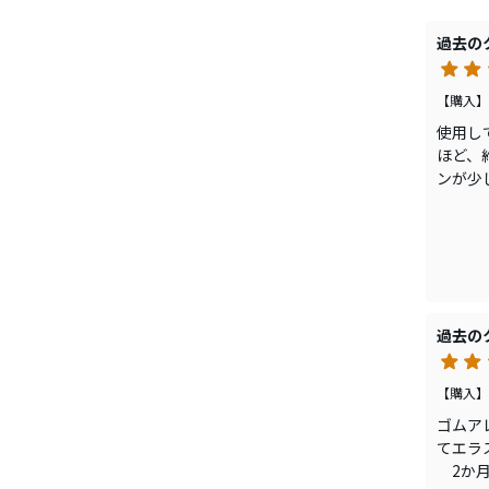
晴れの
雨の日
過去の
何より
でIOM
【購入】
ゴムア
使用し
ほど、
ンが少
どちら
ンは少し
値が上
ます。
過去の
【購入】
ゴムア
てエラ
2か月