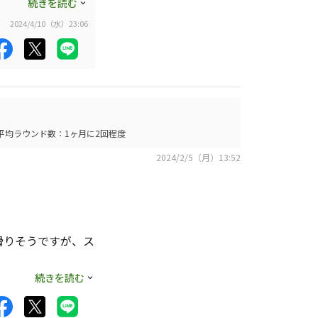
してみると全く問題
続きを読む
雨の時に水分を拭か
2024/4/10（水）23:06
い時は雑巾で都度グ
ユルです。
は硬くなりにくく１
リップにも長期間持
コストパフォーマン
が、両面テープとの
平均ラウンド数：1ヶ月に2回程度
注意です。
2024/2/5（月）13:52
滑りそうですが、ス
続きを読む