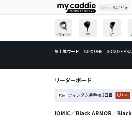
54,053
クチコミ
件
ドライバー
FW
UT
急上昇ワード
#JPX ONE
#ONOFF AKA
リーダーボード
ウィンダム選手権 3日目
LIVE
PGA
IOMIC／Black ARMOR／Black