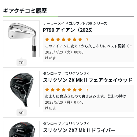
ギアクチコミ履歴
テーラーメイドゴルフ／P700 シリーズ
P790 アイアン（2025）
7
このアイアンに変えてから久しぶりにベスト更新（80）しました。 しっかりダウンブローで打てるとスピンも入って想定より飛びすぎることはありません。 どの番手でも高さが揃いやすくとても優しいアイアンです。 グースも少なめで厚みもそこまでなく、かといって難しくは一切感じさせないのも素晴らしい点です。 私はドライバーヘッドスピード40-43くらいですが5番で175yくらい飛んでくれるのでユーティリティでチーピンするよりよっぽど信頼してPar5のセカンドを任せられます。 打感もパチン感が抑えられだいぶ良くなりました。 テーラーメイドはカスタムシャフトが少ないのでリシャフトしましたがヘッドに関しては進化を感じるまさにベストバイなアイアンでした。
2025/7/29（火）00:06
けだま
7件
ダンロップ／スリクソン ZX
スリクソン ZX Mk II フェアウェイウッド
7
あまりに良過ぎたので書き込みます。 試打の時は純正シャフトで柔らかいのでヘッドスピード落とせば可もなく不可もなくでしたがtensei 1k orange にすることでその不安がなくなりました。 当方はFWが1番苦手ですが、しっかり高さも出てまっすぐ飛んでいきます。 フェードも打ちやすいです。 ミスをしても大きな事故にならない程度で収まってくれてます。 シャフトをちゃんと選べばかなり優しい部類のFWになると思います。 個人的にはpingより優しいとさえ思いました。 srixonはUTとFWのシャフトの選択肢が少な過ぎです。 良いヘッドを作ってるのにあの柔らかい純正シャフトを良いと思う人は少ないと思います。 特注シャフトで試打する機会もない。 タイトリストの様に推奨してるシャフトをプレミアとして試打クラブや吊るしで売ってたらなーと思いました。 なんとなく合わなかったらすぐ売れば良いかという思いで購入しましたがこれは手放せません。 良い買い物でした。
2023/5/29（月）07:46
けだま
5件
ダンロップ／スリクソン ZX
スリクソン ZX7 Mk II ドライバー