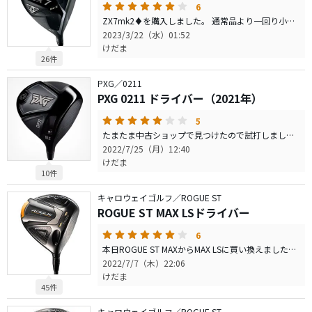
6
ZX7mk2♦︎を購入しました。 通常品より一回り小さくより操作性がアップしてます。 ROGUE ST トリプルダイヤが今までエースでしたが飛距離、安定性、操作性全てが良くなったのでこちらがエースになりました。 取り扱っている店舗が少ないのが欠点ですが他の人と被ることなく所有感もあり最高です。 やはり日本メーカーは日本人に合うように作っているのでしょうかね。 長いおつきあいになりそうです。
2023/3/22（水）01:52
けだま
26件
PXG／0211
PXG 0211 ドライバー（2021年）
5
たまたま中古ショップで見つけたので試打しました。 率直な感想はPINGのG410 plus と打感、直進性が似ていて見た目がPXGっていう感じです。 一発の飛びはないのですが、このドライバーでドスライスやドフックは出づらいのでスコアメイクはしやすいのではないでしょうか。 あと、グリップがPXG向けのラムキンZ5（通常版は廃版とのこと）のミッドサイズが装着されていてこれが素手でも打てるくらい柔らかさ、太さが良かったです。 もしかしたらこのグリップが方向性を良くしてるのかもと思うくらいです。 シャフトもマットブラックで見た目良く且つ癖のないシャフトで捕まりやすさにも貢献してそうです。 エースはROGUE ST MAX LSなのでこのドライバーは購入しませんでしたが、新品で25,000円で購入できるのであればコスパはすごく良いと思いました。 同価格帯のドライバーで悩まれてるのでしたら中古で見つけて試打されてみては如何でしょうか。
2022/7/25（月）12:40
けだま
10件
キャロウェイゴルフ／ROGUE ST
ROGUE ST MAX LSドライバー
6
本日ROGUE ST MAXからMAX LSに買い換えました。 ヘッドスピードが速くないのでLSはオーバースペックかなと思い込んでました。 見栄を捨ててシャフトをdiamana PD40SR（某YouTubeでアマチュア向けでお薦めされてた）を購入し、振り抜き易くして試打したところ平均で10ヤード以上MAXより飛び方向性も良くなったので購入しました。 操作性も良いし構えやすいので大変満足しています。 お金はかかりますが自分に合うシャフトが見つかれば非常に魅力的なクラブになると思います。 ちなみに店舗に置いてあった試打シャフトのdiamana PD60S ＋MAX LSは自分には全く合いませんでした笑 ラウンドしたらどうなるか多少の不安もありますがもちろん期待もしています。 私のようなレベルの人でも臆せず試してもらいたく書き込みました。 乱文失礼致しました。
2022/7/7（木）22:06
けだま
45件
キャロウェイゴルフ／ROGUE ST