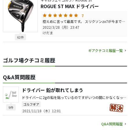
ROGUE ST MAX ドライバー
7
控えめに言って最高です。 スリクソンzx7が今までのエースですがローグ が新エースになりました。 方向性や飛距離の事は他の方々が絶賛してる通りです。 今回ローグは一言で言うと『簡単』です。 OB打つ可能性は低いしパーオン率が以前は10%くらいだったのが先日のラウンドでは3割近くになり念願の90切りを達成できました。自身の練習の成果と思いたい所ですがドライバーの恩恵が大きいと思います笑
2022/3/28（月）23:47
けだま
62件
ギアクチコミ履歴一覧
ゴルフ場クチコミ履歴
Q&A質問履歴
ドライバー 鉛が取れてしまう
ドライバーに2gの鉛を貼っているのですがいつの間にかなくなっていることが多々あります。 鉛が剥がれないようにするオススメの対策はございますか？ グリップ用の両面テープは有効でしょうか？ 剥がすことも想定したいので瞬間接着剤は避けたいと思います。 宜しくお願い致します。
ゴルフギア
9件
2021/11/18（木）12:01
Q&A質問履歴