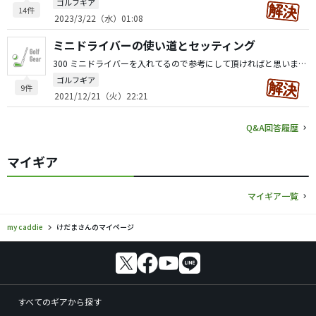
ゴルフギア
14件
2023/3/22（水）01:08
ミニドライバーの使い道とセッティング
300 ミニドライバーを入れてるので参考にして頂ければと思います。 セッティングは1w、2w（ミニドラ）、3w、4u〜っていう感じです。 飛距離は1wで240から250yでミニドラは230くらいです。 ミニドラが出てくるタイミングとしては左右に曲げたくない時や短めのパー4のティーショットがメインです。 たまに250ヤード付近にバンカーや池があるホールもあるのでその時も使います。 芝の上からは球が浮いてる時且つ飛距離を出したい時だけですね。 シャフトはドライバー用のシャフトをバットカットして43.75インチにしています。 ミニドラを入れてからOBなどのプレッシャーは軽減されたので私は満足しています。
ゴルフギア
9件
2021/12/21（火）22:21
Q&A回答履歴
マイギア
マイギア一覧
my caddie
けだまさんのマイページ
すべてのギアから探す