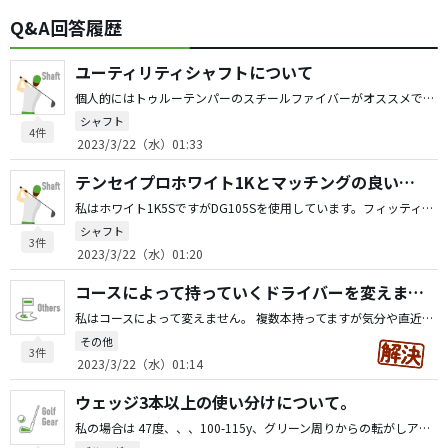
Q&A回答履歴
ユーティリティシャフトについて
個人的にはトゥルーテンパーのスチールファイバーがオススメです。 （ZXmk2ユーティリティ4番でカスタムオーダーしました。） 理由はスチール感覚の振り心地で球がしっかり上がって止まってくれるからです。 振動数や重さなどはトゥルーテンパーのホームページに載ってるので参考にされては如何でしょうか。 アイアンと同じように振りたい、アイアンより楽になどご自身の要望に合わせて検討してみてください。
シャフト
4件
2023/3/22（水）01:33
テンセイプロホワイト1Kとマッチングの良いアイアンシャフト
私はホワイト1K5SですがDG105Sを使用しています。フィッティングの結果です。 6SであればDG120Sあたりが良いのではと思いますが試打してみては如何でしょうか。 ちなみにゴ◯フ5さんでミズノのアイアンフィッティング（シャフトに機械付けるやつ）受けるとオススメのアイアンシャフトランキングがデータでわかるので良いかもしれません。
シャフト
3件
2023/3/22（水）01:20
コースによって持っていくドライバーを変えますか
私はコースによって変えません。 複数本持ってますが気分や直近の調子で変えてます。 狭くトリッキーなコースの場合はドライバーではなく3Wがメインになりますね。
その他
3件
2023/3/22（水）01:14
ウェッジ3本以上の使い分けについて。
私の場合は 47度、、、100-115y、グリーン周りからの転がしアプローチ（PWと比べて転がり過ぎない）ピンまで距離があると多用してます。 52度、、、80-100y、球を上げ過ぎないように転がしてアプローチ 60度、、、80y以下、フワッと上げて余り転がしたくないアプローチ バンカーは距離によってですがグリーン周りはほぼ60度で開く必要もなく薄く砂を取るイメージでできれば事故は起きません。