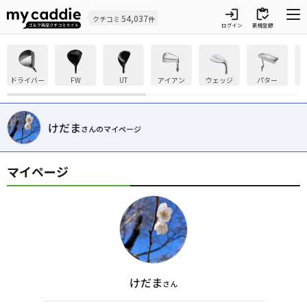
login
inventory
54,037
クチコミ
件
ログイン
新規登録
ドライバー
FW
UT
アイアン
ウェッジ
パター
けだま
さんのマイページ
マイページ
けだま
さん