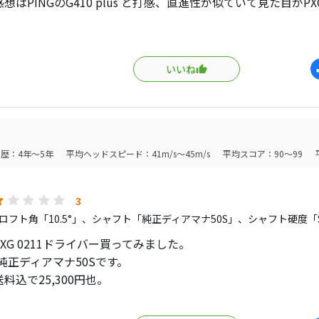
想はPINGのG410 plus と打感、直進性が似ていて見た目がP
左に行くので、そこそこで振ればめちゃいい球が出ます。
にはないドフックが出るのでシャフトは要検討です。
飛びはないのですが、このドライバーでドスライスやドフック
クはしやすいのではないでしょうか。
25000円という破格な値段でこの仕様は素晴らしいですね。
いいね
グリップがPXG向けのラムキンZ5（通常版は廃版とのこと）の
シャフトで試してどうなるのかが気になり、シャフトを購入し
いてこれが素手でも打てるくらい柔らかさ、太さが良かったで
してみようかと思います。
したらこのグリップが方向性を良くしてるのかもと思うくらい
トもマットブラックで見た目良く且つ癖のないシャフトで捕ま
です。
歴：4年～5年
平均ヘッドスピード：41m/s～45m/s
平均スコア：90～99
ROGUE ST MAX LSなのでこのドライバーは購入しませんで
000円で購入できるのであればコスパはすごく良いと思いました。
帯のドライバーで悩まれてるのでしたら中古で見つけて試打さ
3
。
ロフト角「10.5°」、シャフト「純正ディアマナ50S」、シャフト硬度「
XG 0211ドライバー買ってみました。
°の純正ディアマナ50Sです。
料込で25,300円也。
ライバーより安い。
イトで発注後、8日目に届きました。