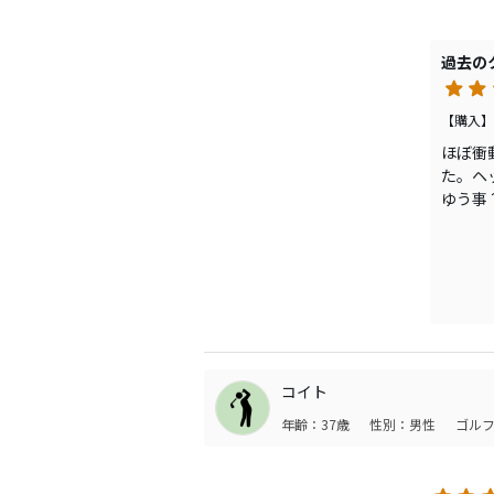
PXG
ちばん
コメン
過去の
スなデ
【購入】
ほぼ衝
た。ヘ
ゆう事
55s
ないで
ドロー
コイト
年齢：37歳
性別：男性
ゴルフ