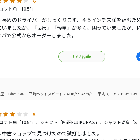
6
フト角「10.5°」
も長めのドライバーがしっくりこず、４５インチ未満を組むた
ていましたが、「長尺」「軽量」が多く、困っていましたが、
スパで公式からオーダーしました。
４週間以内と連絡が来ますが、２週間ほどで急に物が届きまし
いいね
も良く、カバーやレンチが付くことを考えると素晴らしいコス
ってみると、めちゃ打ち易い。
ともありますが、久々のシャローヘッドですが、やっぱりオー
良いですね。
歴：1年～3年
平均ヘッドスピード：41m/s～45m/s
平均スコア：100～109
かなり硬め。で、弾く感じですね。
バキャ！」って感じで、まー軟鉄鍛造やら柔らかい打感を求め
。
5
フト角「10.5°」、シャフト「純正FUJIKURA S」、シャフト硬度「S
は幅には収まる感じ。
ま中古ショップで見つけたので試打しました。
シャフトを純正ディアマナのＲにしたからかな？