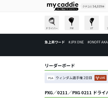
54,039
クチコミ
件
ドライバー
FW
UT
急上昇ワード
#JPX ONE
#ONOFF AKA
リーダーボード
ウィンダム選手権 2日目
LIVE
PGA
PXG／0211／PXG 0211 