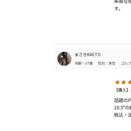
率直な感
振ると
す。
エース
一発の
アメイ
ただ、
あと、
硬めの
されて
ドで試
もしか
シャフ
まさきKAETO
てそう
年齢：57歳
性別：男性
ゴルフ
エースは
25,
同価格
ょうか
【購入】
話題のP
10.5
税込・送
中古ド
公式サ