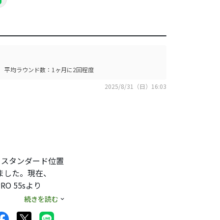
平均ラウンド数：1ヶ月に2回程度
2025/8/31（日）16:03
。スタンダード位置
てました。現在、
O 55sより
の方が相性がイイみた
続きを読む
はないでしょうか？