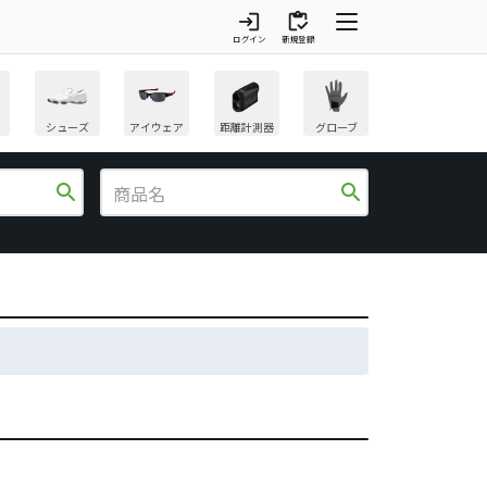
login
inventory
ログイン
新規登録
シューズ
アイウェア
距離計測器
グローブ
search
search