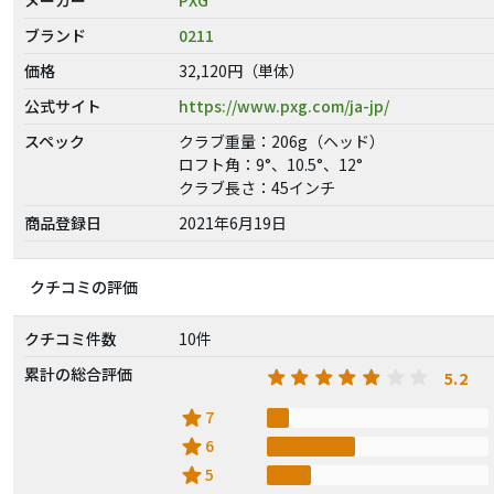
ブランド
0211
価格
32,120円（単体）
公式サイト
https://www.pxg.com/ja-jp/
スペック
クラブ重量：206g（ヘッド）
ロフト角：9°、10.5°、12°
クラブ長さ：45インチ
商品登録日
2021年6月19日
クチコミの評価
クチコミ件数
10件
累計の総合評価
5.2
star
7
star
6
star
5