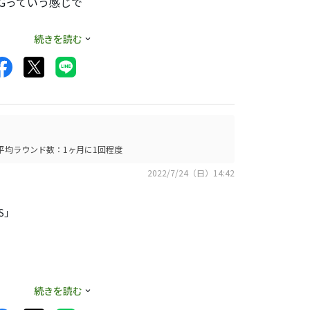
XGっていう感じで
は出づらいのでスコ
続きを読む
ミッドサイズが装着
たので、次回ラウン
す。
です。
りやすさにも貢献し
平均ラウンド数：1ヶ月に1回程度
したが、新品で
2022/7/24（日）14:42
れてみては如何でし
S」
続きを読む