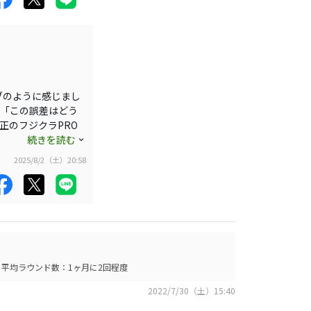
時もありますが、い
ます。打音は前回も
ン性はオーソドック
ブのように感じまし
。「この誤差はどう
正のフジクラPRO
今のところ考えてはい
続きを読む
す。球筋もストレート
2025/8/2（土）20:58
もしれないですネ。
平均ラウンド数：1ヶ月に2回程度
2022/7/30（土）15:40