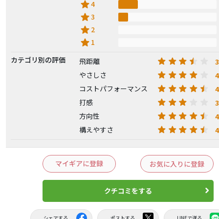
star
4
star
3
star
2
star
1
カテゴリ別の評価
3
飛距離
4
やさしさ
4
コストパフォーマンス
3
打感
4
方向性
4
構えやすさ
マイギアに登録
お気に入りに登録
クチコミをする
シェアする
ポストする
LINEで送る