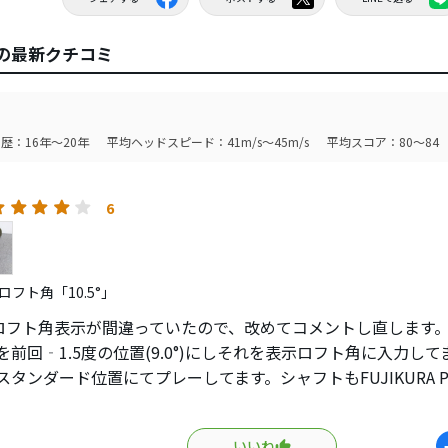
年）の最新クチコミ
歴：16年～20年
平均ヘッドスピード：41m/s～45m/s
平均スコア：80～84
6
フト角「10.5°」
ロフト角表示が間違っていたので、改めてコメントし直します
5°を前回‐1.5度の位置(9.0°)にしそれを表示ロフト角に入力し
°のスタンダード位置にてプレーしてます。シャフトもFUJIKURA PR
der EVOⅢ 569sにリシャフトしてます。私個人的にはEVOⅢ
。弾道は、私好みのストレートドロー。高さは標準的な高さで
いいね