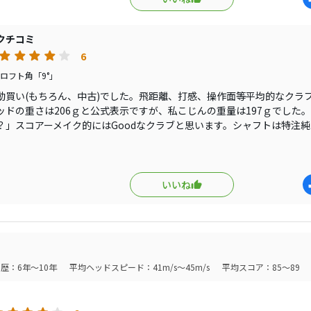
 0211はシリーズの中でも安価なクラブじゃないかって言われる
はプレーヤーが打ちやすいかどうかではないでしょうかと思い
トした通り、好き嫌いはハッキリする音だと思います。デザイ
クチコミ
ザインが好みの方のはGoodなデザインだと思います。
6
ロフト角「9°」
動買い(もちろん、中古)でした。飛距離、打感、操作面等平均的なクラ
ッドの重さは206ｇと公式表示ですが、私こじんの重量は197ｇでした
？」スコアーメイク的にはGoodなクラブと思います。シャフトは特注純
の45.5in仕様。ほどよくつかまってくれるのもイイですネ。リシャフトは
す。打音はピンのG410に似た打音で好き嫌いが極端に出そうな感じで
やストレートフェードが強くなるので、競技志向の方には若干不向きか
いいね
歴：6年～10年
平均ヘッドスピード：41m/s～45m/s
平均スコア：85～89