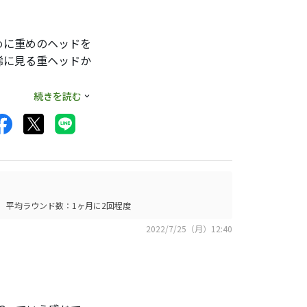
めに重めのヘッドを
稀に見る重ヘッドか
続きを読む
た。
パ。
トマチックな感じで
平均ラウンド数：1ヶ月に2回程度
2022/7/25（月）12:40
る人には合わない仕
」