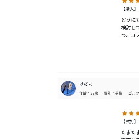
【購入】ロ
どうに
検討し
つ、コ
納期は
見た目
早速打
短いこ
けだま
打てて
年齢：37歳
性別：男性
ゴルフ
打感は
音は「
様です
【試打】ロ
方向性
たまた
これは