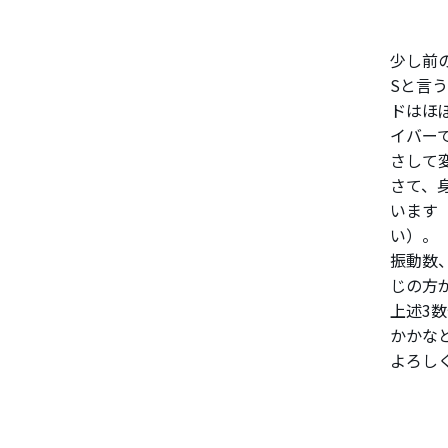
少し前の
Sと言
ドはほ
イバー
さして
さて、
います
い）。
振動数
じの方
上述3
かかな
よろし