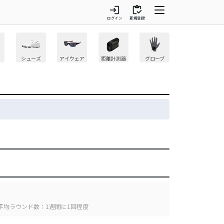
login
inventory
ログイン
新規登録
シューズ
アイウェア
距離計測器
グローブ
平均ラウンド数：1週間に1回程度