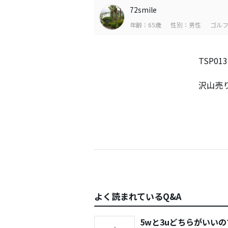
72smile
年齢：65歳
性別：男性
ゴルフ
TSP0
沢山売
よく読まれているQ&A
5wと3uどちらがいい