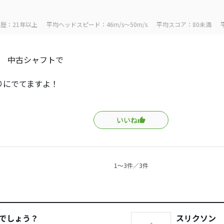
歴：21年以上
平均ヘッドスピード：46m/s～50m/s
平均スコア：80未満
13 中古シャフトで
りにでてますよ！
いいね
1〜3件／3件
のでしょう？
スリクソン モ