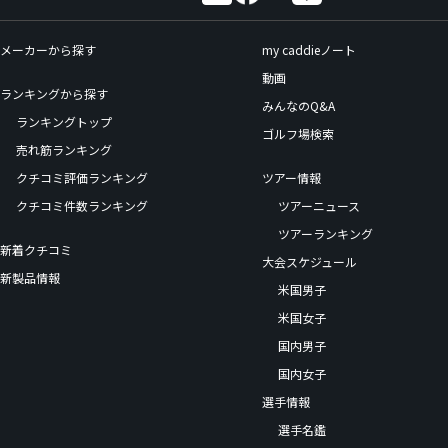
メーカーから探す
my caddieノート
動画
ランキングから探す
みんなのQ&A
ランキングトップ
ゴルフ場検索
売れ筋ランキング
クチコミ評価ランキング
ツアー情報
クチコミ件数ランキング
ツアーニュース
ツアーランキング
新着クチコミ
大会スケジュール
新製品情報
米国男子
米国女子
国内男子
国内女子
選手情報
選手名鑑