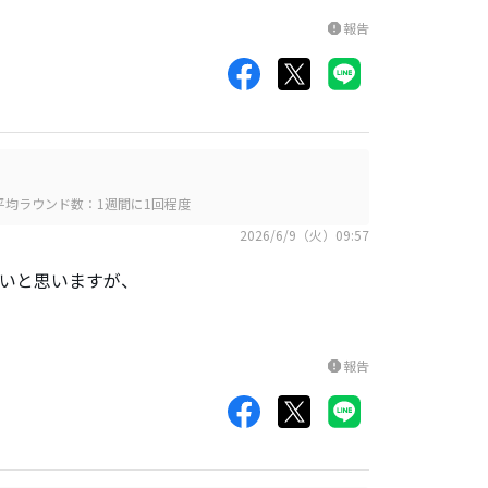
報告
report
平均ラウンド数：1週間に1回程度
2026/6/9（火）09:57
良いと思いますが、
報告
report