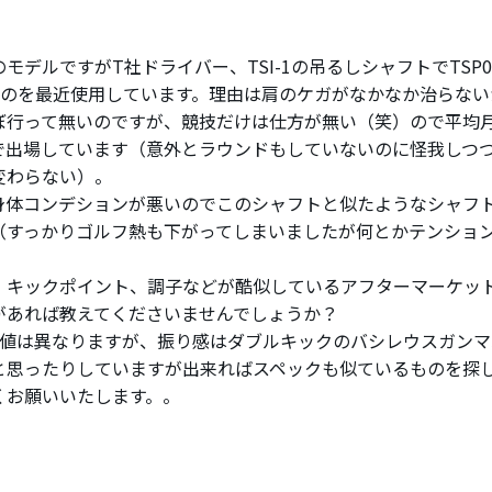
モデルですがT社ドライバー、TSI-1の吊るしシャフトでTSP0
うのを最近使用しています。理由は肩のケガがなかなか治らない
ぼ行って無いのですが、競技だけは仕方が無い（笑）ので平均
で出場しています（意外とラウンドもしていないのに怪我しつ
変わらない）。
身体コンデションが悪いのでこのシャフトと似たようなシャフ
（すっかりゴルフ熱も下がってしまいましたが何とかテンショ
、キックポイント、調子などが酷似しているアフターマーケッ
があれば教えてくださいませんでしょうか？
数値は異なりますが、振り感はダブルキックのバシレウスガンマ
と思ったりしていますが出来ればスペックも似ているものを探
くお願いいたします。。