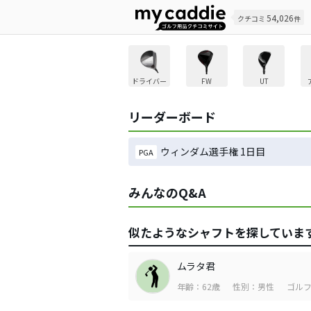
54,026
クチコミ
件
ドライバー
FW
UT
リーダーボード
ウィンダム選手権 1日目
PGA
みんなのQ&A
似たようなシャフトを探していま
ムラタ君
年齢：62歳
性別：男性
ゴルフ