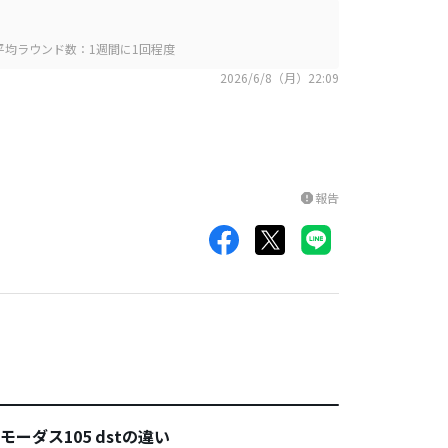
平均ラウンド数：1週間に1回程度
2026/6/8（月）22:09
報告
report
ーダス105 dstの違い