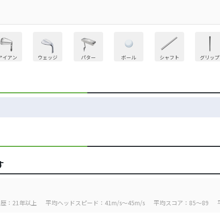
アイアン
ウェッジ
パター
ボール
シャフト
グリップ
す
歴：21年以上
平均ヘッドスピード：41m/s～45m/s
平均スコア：85～89