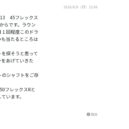
2026/6/8（月）22:00
13 45フレックス
からです。ラウン
月１回程度このドラ
つも当たるところは
トを探そうと思って
ンをあげていきた
トのシャフトをご存
50フレックスRと
しています。
報告
report