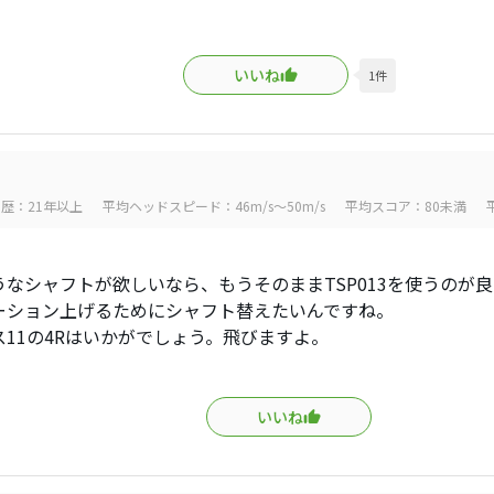
いいね
1
件
歴：21年以上
平均ヘッドスピード：46m/s～50m/s
平均スコア：80未満
うなシャフトが欲しいなら、もうそのままTSP013を使うのが
ーション上げるためにシャフト替えたいんですね。
ス11の4Rはいかがでしょう。飛びますよ。
いいね