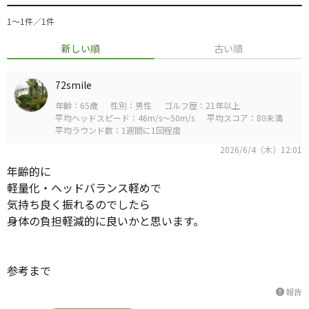
1〜1件／1件
新しい順
古い順
72smile
年齢：65歳
性別：男性
ゴルフ歴：21年以上
平均ヘッドスピード：46m/s～50m/s
平均スコア：80未満
平均ラウンド数：1週間に1回程度
2026/6/4（木）12:01
年齢的に
軽量化・ヘッドバランス軽めで
気持ち良く振れるのでしたら
身体の負担軽減的に良いかと思います。
参考まで
報告
report