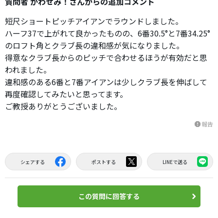
質問者 かわせみ！さんからの追加コメント
短尺ショートピッチアイアンでラウンドしました。
ハーフ37で上がれて良かったものの、6番30.5°と7番34.25°
のロフト角とクラブ長の違和感が気になりました。
得意なクラブ長からのピッチで合わせるほうが有効だと思
われました。
違和感のある6番と7番アイアンは少しクラブ長を伸ばして
再度確認してみたいと思ってます。
ご教授ありがとうございました。
報告
report
シェアする
ポストする
LINEで送る
この質問に回答する