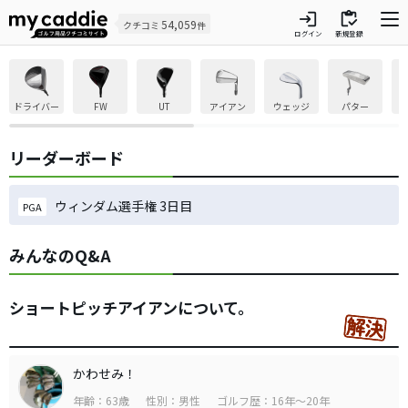
login
inventory
54,059
クチコミ
件
ログイン
新規登録
ドライバー
FW
UT
アイアン
ウェッジ
パター
リーダーボード
ウィンダム選手権 3日目
PGA
みんなのQ&A
ショートピッチアイアンについて。
かわせみ！
年齢：63歳
性別：男性
ゴルフ歴：16年～20年