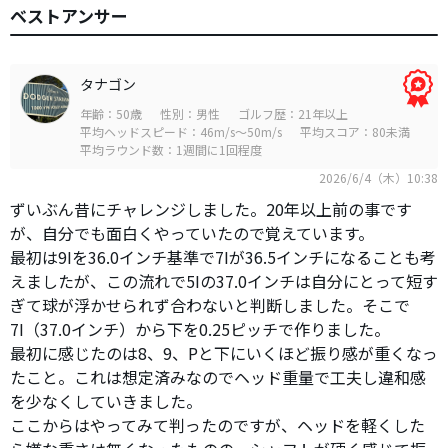
ベストアンサー
タナゴン
年齢：50歳
性別：男性
ゴルフ歴：21年以上
平均ヘッドスピード：46m/s～50m/s
平均スコア：80未満
平均ラウンド数：1週間に1回程度
2026/6/4（木）10:38
ずいぶん昔にチャレンジしました。20年以上前の事です
が、自分でも面白くやっていたので覚えています。
最初は9Iを36.0インチ基準で7Iが36.5インチになることも考
えましたが、この流れで5Iの37.0インチは自分にとって短す
ぎて球が浮かせられず合わないと判断しました。そこで
7I（37.0インチ）から下を0.25ピッチで作りました。
最初に感じたのは8、9、Pと下にいくほど振り感が重くなっ
たこと。これは想定済みなのでヘッド重量で工夫し違和感
を少なくしていきました。
ここからはやってみて判ったのですが、ヘッドを軽くした