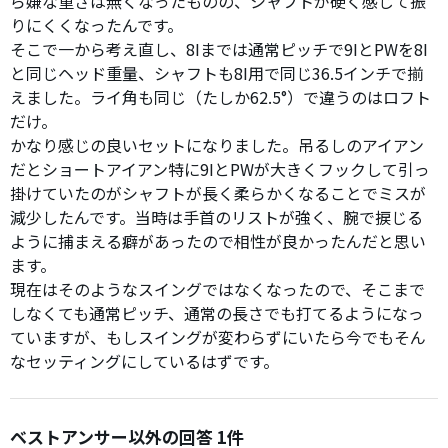
ら嫌な重さは無くなったものの、シャフトが硬く感じて振
りにくくなったんです。
そこで一から考え直し、8Iまでは通常ピッチで9IとPWを8I
と同じヘッド重量、シャフトも8I用で同じ36.5インチで揃
えました。ライ角も同じ（たしか62.5°）で違うのはロフト
だけ。
かなり感じの良いセットになりました。吊るしのアイアン
だとショートアイアン特に9IとPWが大きくフックして引っ
掛けていたのがシャフトが長く柔らかくなることでミスが
減少したんです。当時は手首のリストが強く、腕で捩じる
ように捕まえる癖があったので相性が良かったんだと思い
ます。
現在はそのようなスイングではなくなったので、そこまで
しなくても通常ピッチ、通常の長さでも打てるようになっ
ていますが、もしスイングが変わらずにいたら今でもそん
なセッティングにしているはずです。
ベストアンサー以外の回答 1件