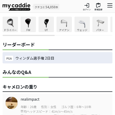
login
inventory
54,050
クチコミ
件
ログイン
新規登録
ドライバー
FW
UT
アイアン
ウェッジ
パター
リーダーボード
ウィンダム選手権 2日目
PGA
みんなのQ&A
キャメロンの重り
realimpact
年齢：26歳
性別：女性
ゴルフ歴：6年～10年
平均ヘッドスピード：41m/s～45m/s