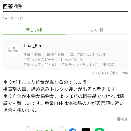
回答 4件
1〜4件／4件
新しい順
古い順
Thai_Ken
年齢：43歳
性別：男性
ゴルフ歴：11年～15年
平均ヘッドスピード：41m/s～45m/s
平均スコア：80～84
平均ラウンド数：1ヶ月に2回程度
2024/3/14（木）17:06
重りが止まった位置が異なるのでしょう。
接着剤の量、締め込みトルクで違いが出ると考えます。
重り自体が本物か偽物か、よっぽどの粗悪品でなければ店
員でも難しいです。重量自体は偽物品の方が表示値に近い
場合も多いです。
報告
report