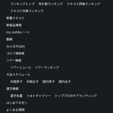
ランキングトップ
売れ筋ランキング
クチコミ評価ランキング
クチコミ件数ランキング
新着クチコミ
新製品情報
my caddieノート
動画
みんなのQ&A
ゴルフ場検索
ツアー情報
ツアーニュース
ツアーランキング
大会スケジュール
米国男子
米国女子
国内男子
国内女子
選手情報
選手名鑑
フォトギャラリー
トッププロのギアセッティング
はじめての方へ
よくある質問