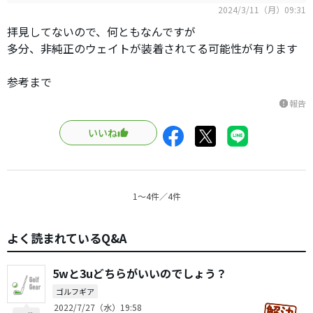
2024/3/11（月）09:31
拝見してないので、何ともなんですが
多分、非純正のウェイトが装着されてる可能性が有ります
参考まで
報告
report
いいね
1〜4件／4件
よく読まれているQ&A
5wと3uどちらがいいのでしょう？
ゴルフギア
2022/7/27（水）19:58