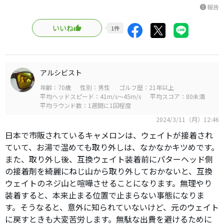
報告
report
いいね
1
件
アルシビスト
年齢：70歳
性別：男性
ゴルフ歴：21年以上
平均ヘッドスピード：41m/s～45m/s
平均スコア：80未満
平均ラウンド数：1週間に1回程度
2024/3/11（月）12:46
日本で市販されているキャメロンは、ウェイトが接着され
ていて、お湯で温めても取り外しは、なかなかキツめです。
また、取り外し後、互換ウェイト装着前にパターヘッド側
の接着剤を綺麗にねじ山から取り外しておかないと、互換
ウェイトのネジ山と喧嘩させることになります。無理やり
装着すると、本来止まる位置で止まらない事態になりま
す。そうなると、意外に知られていないけど、元のウェイト
に戻すときも大変苦労します。無駄な出費を避けるために