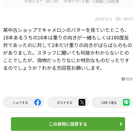
平均スコア：85～89
平均ラウンド数：1週間に1回程度
2024/3/11（月）08:57
某中古ショップでキャメロンのバターを見ていたところ、
18本あるうちの16本は重りの向きが一緒もしくは180度反
対であったのに対して2本だけ重りの向きがばらばらのもの
がありました。スタッフに聞いても何故かわからないとの
ことでしたが、偽物だったりなにか特別なものだったりす
るのでしょうか？わかる方回答お願いします。
報告
report
シェアする
ポストする
LINEで送る
この質問に回答する