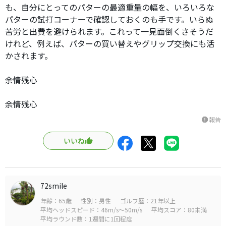
も、自分にとってのパターの最適重量の幅を、いろいろな
パターの試打コーナーで確認しておくのも手です。いらぬ
苦労と出費を避けられます。これって一見面倒くさそうだ
けれど、例えば、パターの買い替えやグリップ交換にも活
かされます。
余情残心
余情残心
報告
report
いいね
72smile
年齢：65歳
性別：男性
ゴルフ歴：21年以上
平均ヘッドスピード：46m/s～50m/s
平均スコア：80未満
平均ラウンド数：1週間に1回程度