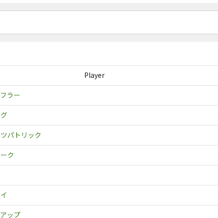
Player
ェフラー
ング
ッツパトリック
ラーク
ワ
ロイ
ーアップ