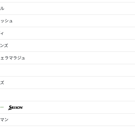
ェル
リッシュ
ディ
ンズ
イェラマラジュ
マ
ーズ
リー
ーマン
ー