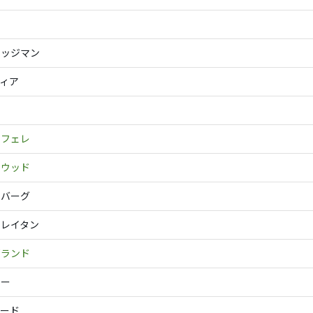
リッジマン
ィア
ウフェレ
トウッド
ーバーグ
・レイタン
ヴランド
リー
ラード