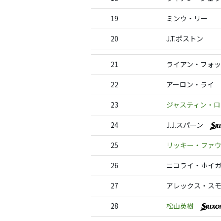
19
ミンウ・リー
20
J.T.ポストン
21
ライアン・フォ
22
アーロン・ライ
23
ジャスティン・ロ
24
J.J.スパーン
25
リッキー・ファ
26
ニコライ・ホイ
27
アレックス・ス
28
松山英樹