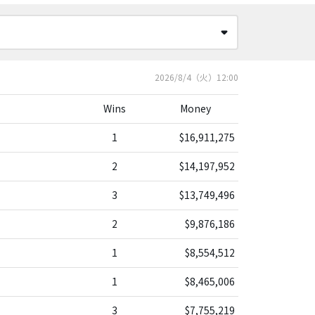
2026/8/4（火）12:00
Wins
Money
1
$16,911,275
2
$14,197,952
3
$13,749,496
2
$9,876,186
1
$8,554,512
1
$8,465,006
3
$7,755,219