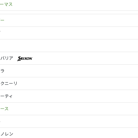
ーマス
ガー
プ
ャバリア
ガラ
マクニーリ
カーティ
ピース
ル
・ノレン