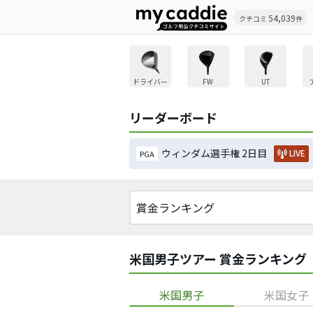
54,039
クチコミ
件
ドライバー
FW
UT
リーダーボード
ウィンダム選手権 2日目
LIVE
PGA
米国男子ツアー 賞金ランキング
米国男子
米国女子