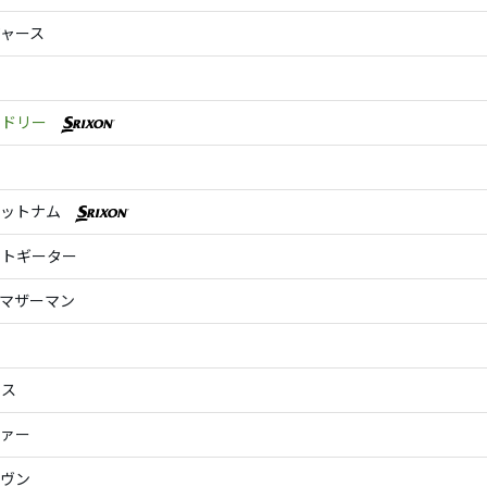
ャース
ッドリー
パットナム
ポトギーター
マザーマン
イ
ミス
ファー
イヴン