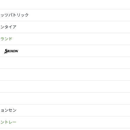
マ
ィッツパトリック
キンタイア
ドランド
カ
ン
ト
ビョンセン
ャントレー