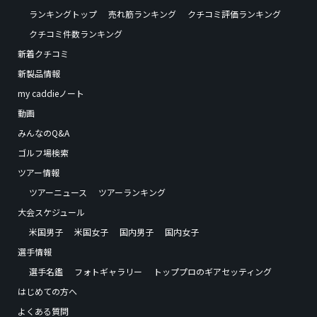
ランキングトップ
売れ筋ランキング
クチコミ評価ランキング
クチコミ件数ランキング
新着クチコミ
新製品情報
my caddieノート
動画
みんなのQ&A
ゴルフ場検索
ツアー情報
ツアーニュース
ツアーランキング
大会スケジュール
米国男子
米国女子
国内男子
国内女子
選手情報
選手名鑑
フォトギャラリー
トッププロのギアセッティング
はじめての方へ
よくある質問