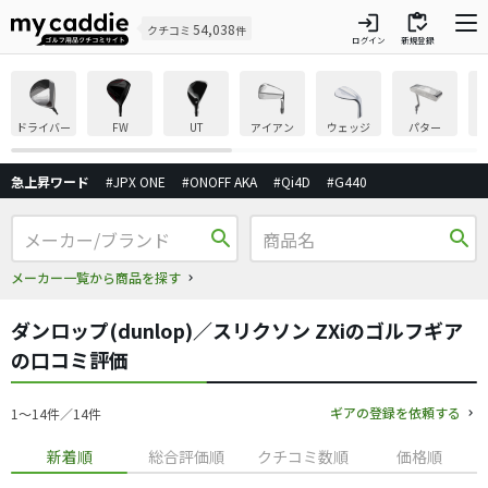
login
inventory
54,038
クチコミ
件
ログイン
新規登録
ドライバー
FW
UT
アイアン
ウェッジ
パター
急上昇ワード
#JPX ONE
#ONOFF AKA
#Qi4D
#G440
search
search
メーカー一覧から商品を探す
ダンロップ(dunlop)／スリクソン ZXiのゴルフギア
の口コミ評価
ギアの登録を依頼する
1〜14件／14件
新着順
総合評価順
クチコミ数順
価格順