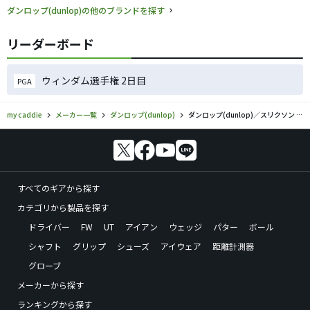
ダンロップ(dunlop)の他のブランドを探す
リーダーボード
ウィンダム選手権 2日目
PGA
my caddie
メーカー一覧
ダンロップ(dunlop)
ダンロップ(dunlop)／スリクソン ZXiのゴルフギアの口コミ評価
すべてのギアから探す
カテゴリから製品を探す
ドライバー
FW
UT
アイアン
ウェッジ
パター
ボール
シャフト
グリップ
シューズ
アイウェア
距離計測器
グローブ
メーカーから探す
ランキングから探す