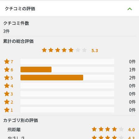
クチコミの評価
クチコミ件数
3件
累計の総合評価
5.3
star
7
0件
star
6
1件
star
5
2件
star
4
0件
star
3
0件
star
2
0件
star
1
0件
カテゴリ別の評価
4.0
飛距離
4.3
やさしさ