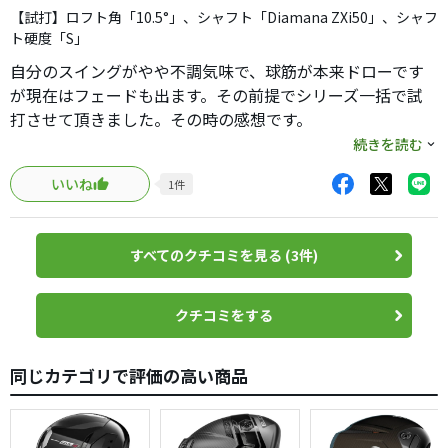
打ち出し角も少し高めで14度付近といい高さ。
【試打】ロフト角「10.5°」、シャフト「Diamana ZXi50」、シャフ
捕まり感も程々。コアモデルドライバーとしては、易しす
ト硬度「S」
ぎず難しすぎない、アベレージゴルファーに丁度良い設定
自分のスイングがやや不調気味で、球筋が本来ドローです
だと思います。
が現在はフェードも出ます。その前提でシリーズ一括で試
打感も良いですね。芯を喰えばグシャッと潰れる感じで、
打させて頂きました。その時の感想です。
フェースの圧力がボールに乗ってる感じを受けます。
【飛距離】
続きを読む
至って普通の印象です
計測器で計ると、どうしても低スピンのショットが飛ぶ
いいね
1
件
【やさしさ】
（ランが伸びる）ので、LSの方が飛びましたね。キャリー
割と擦ったような当たりでストレートフェード。綺麗めに
自体は大差なかったので、ご自身のHS、スピン量、優先事
当たってドローでした
項をしっかり決めてから検討されればと思います。
すべてのクチコミを見る (3件)
MAXより少し掴まらない印象ですが、左が怖くない事はな
いです
総評
【コスパ】
クチコミをする
外ブラの国産対抗馬としては、スリクソンが唯一だと思っ
値引き等確認してませんので割愛します
てます。今回のZXiシリーズは、アイアンが本命だったけ
【打感】
ど、今回はウッド類もなかなか良い出来です。
同じカテゴリで評価の高い商品
シリーズ全体を通して、硬くはないですが柔らかいと言う
重厚感のあるインパクト、安定した飛距離と寛容性、モデ
程は感じません。MAXに比べてやや弾き感がありました
ル選択肢の広さと、高い水準で装備しているクラブなの
【方向性】
で、これからドライバーを買う気がある方は、候補に入れ