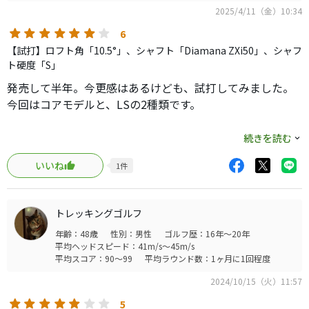
2025/4/11（金）10:34
6
【試打】ロフト角「10.5°」、シャフト「Diamana ZXi50」、シャフ
ト硬度「S」
発売して半年。今更感はあるけども、試打してみました。
今回はコアモデルと、LSの2種類です。
見た目はマットブラック。フェースも同様です。
続きを読む
コブラのDS系に似ています。クラウン部とフェースの境目
いいね
1
件
が少しわかりづらいですね。
コアモデルらしい、大きめの投影面積。ウエイトは後ろに
２つ配置されています。入れ替えて、重心距離を調整できる
トレッキングゴルフ
仕様でしょうか。LSは前後に入れ替えられる作りでした。
年齢：48歳
性別：男性
ゴルフ歴：16年～20年
平均ヘッドスピード：41m/s～45m/s
試打をしてみます。
平均スコア：90～99
平均ラウンド数：1ヶ月に1回程度
クリーンヒットした打球で、バックスピン量2300程。多い
2024/10/15（火）11:57
時で2600と少し多めですね。LSは2000回転前後だったの
で、上手く性能分けが出来ています。
5