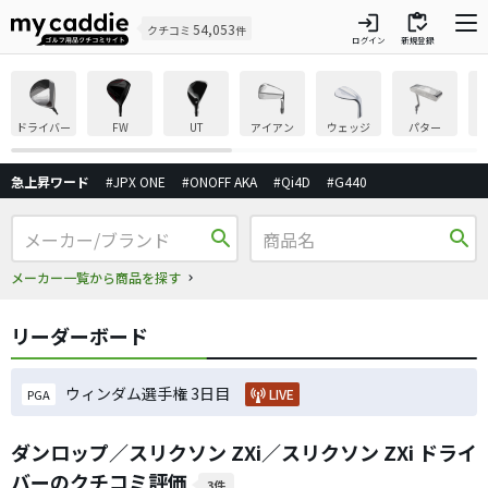
login
inventory
54,053
クチコミ
件
ログイン
新規登録
ドライバー
FW
UT
アイアン
ウェッジ
パター
急上昇ワード
#JPX ONE
#ONOFF AKA
#Qi4D
#G440
search
search
メーカー一覧から商品を探す
リーダーボード
ウィンダム選手権 3日目
LIVE
PGA
ダンロップ／スリクソン ZXi／スリクソン ZXi ドライ
バーのクチコミ評価
3件