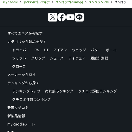
my caddie
すべてのゴルフギア
ダンロップ(dunlop)
スリクソン ZXi
ダンロップ／スリクソン ZXi／スリクソン ZXi ドライバーの口コミ評価
すべてのギアから探す
カテゴリから製品を探す
ドライバー
FW
UT
アイアン
ウェッジ
パター
ボール
シャフト
グリップ
シューズ
アイウェア
距離計測器
グローブ
メーカーから探す
ランキングから探す
ランキングトップ
売れ筋ランキング
クチコミ評価ランキング
クチコミ件数ランキング
新着クチコミ
新製品情報
my caddieノート