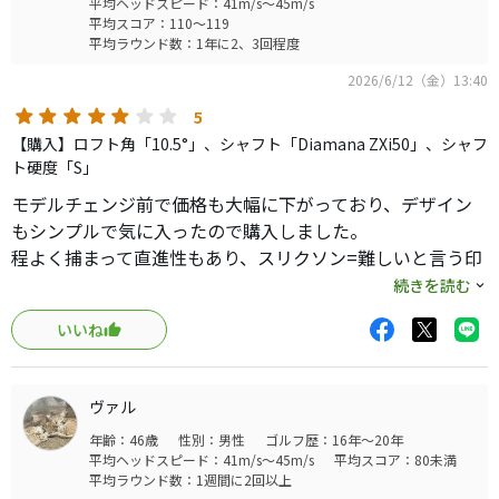
平均ヘッドスピード：41m/s～45m/s
平均スコア：110～119
平均ラウンド数：1年に2、3回程度
2026/6/12（金）13:40
5
【購入】ロフト角「10.5°」、シャフト「Diamana ZXi50」、シャフ
ト硬度「S」
モデルチェンジ前で価格も大幅に下がっており、デザイン
もシンプルで気に入ったので購入しました。
程よく捕まって直進性もあり、スリクソン=難しいと言う印
象がありましたが、全くそんなことはありませんでした。
続きを読む
打感は柔らかく球をグシャッと潰すような感じで、打球音
いいね
も低めの金属音でした。
重量が軽めなので最初は合わないかと思いましたがそんな
こともなく、体への負担も少なく楽に振れそうだなと思い
ヴァル
ました。
年齢：46歳
性別：男性
ゴルフ歴：16年～20年
何度か練習場で使ってますが問題なく使えています。
平均ヘッドスピード：41m/s～45m/s
平均スコア：80未満
平均ラウンド数：1週間に2回以上