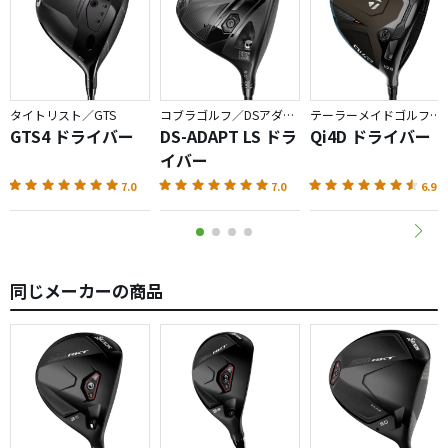
右も左も出ました。ただ曲がり幅は抑えられでいる印象で
て良いと思います。
す
【構えやすさ】
参考になれば。
意外に割とオープン目。球の掴まりを考慮したら、少し違
和感を感じました
タイトリスト／GTS
コブラゴルフ／DSアダプト
テーラーメイドゴルフ／Qi4D
【その他】
GTS4 ドライバー
DS-ADAPT LS ドラ
Qi4D ドライバー
純正ディアマナは少し先が走って掴まえて上げる方向に動
イバー
く印象です。
7.0
7.0
6.9
やや構えにくさを感じたのと、ヘッドシェイプと掴まり感
の相違、直進性は高いが良くも悪くもニュートラルな球筋
etc…で、個人的にはシリーズの中で一番興味が持てません
でした
同じメーカーの商品