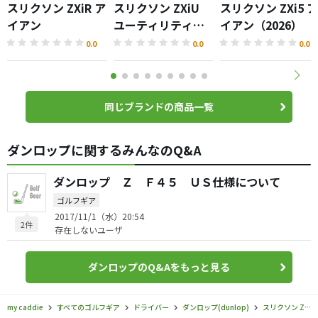
スリクソン ZXiR ア
スリクソン ZXiU
スリクソン ZXi5 ア
イアン
ユーティリティア
イアン（2026）
イアン（2026）
0.0
0.0
0.0
同じブランドの商品一覧
ダンロップに関するみんなのQ&A
ダンロップ Ｚ Ｆ４５ ＵＳ仕様について
ゴルフギア
2017/11/1（水）20:54
2件
存在しないユーザ
ダンロップのQ&Aをもっと見る
my caddie
すべてのゴルフギア
ドライバー
ダンロップ(dunlop)
スリクソン ZXi