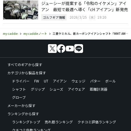
ジューシーが提案する「令和のイケメン」アイ
アン 最短で最適へ導く「cH アイアン」新発売
2026/3/25（水）19:20
ゴルフギア情報
my caddie
my caddieノート
三菱ケミカル、新カーボンアイアンシャフト「MMT AMC Iron」が日本上陸
すべてのギアから探す
カテゴリから製品を探す
ドライバー
FW
UT
アイアン
ウェッジ
パター
ボール
シャフト
グリップ
シューズ
アイウェア
距離計測器
グローブ
メーカーから探す
ランキングから探す
ランキングトップ
売れ筋ランキング
クチコミ評価ランキング
クチコミ件数ランキング