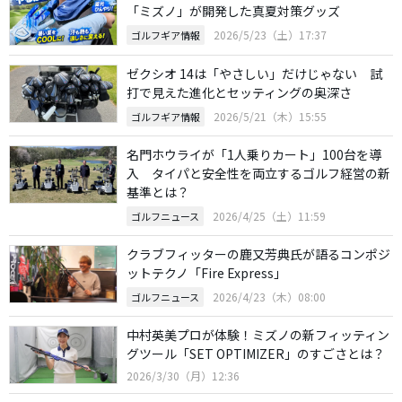
「ミズノ」が開発した真夏対策グッズ
2026/5/23（土）17:37
ゴルフギア情報
ゼクシオ 14は「やさしい」だけじゃない 試
打で見えた進化とセッティングの奥深さ
2026/5/21（木）15:55
ゴルフギア情報
名門ホウライが「1人乗りカート」100台を導
入 タイパと安全性を両立するゴルフ経営の新
基準とは？
2026/4/25（土）11:59
ゴルフニュース
クラブフィッターの鹿又芳典氏が語るコンポジ
ットテクノ「Fire Express」
2026/4/23（木）08:00
ゴルフニュース
中村英美プロが体験！ミズノの新フィッティン
グツール「SET OPTIMIZER」のすごさとは？
2026/3/30（月）12:36