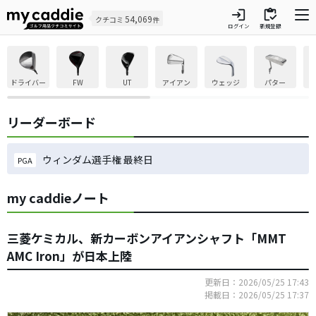
login
inventory
54,069
クチコミ
件
ログイン
新規登録
ドライバー
FW
UT
アイアン
ウェッジ
パター
リーダーボード
ウィンダム選手権 最終日
PGA
my caddieノート
三菱ケミカル、新カーボンアイアンシャフト「MMT
AMC Iron」が日本上陸
更新日：2026/05/25 17:43
掲載日：2026/05/25 17:37